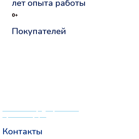
лет опыта работы
0
+
Покупателей
«СлингЛайф: Ушки Макушки» предлагает широкий
выбор качественных детских товаров от лучших
мировых производителей по низким ценам. Мы знаем,
что мамочкам некогда бегать по магазинам и торговым
центрам в поисках качественной одежды, игрушек и
различных детских принадлежностей. Поэтому мы
создали удобный интернет-магазин товаров для детей
и будущих мам.
Политика конфиденциальности
Публичная оферта
Контакты