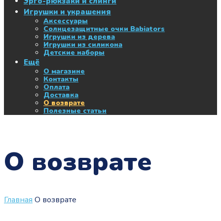
Эрго-рюкзаки и слинги
Игрушки и украшения
Аксессуары
Солнцезащитные очки Babiators
Игрушки из дерева
Игрушки из силикона
Детские наборы
Ещё
О магазине
Контакты
Оплата
Доставка
О возврате
Полезные статьи
О возврате
Главная
О возврате