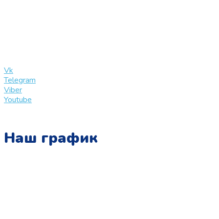
+7 (909) 365-40-53
info@slinglife.ru
Vk
Telegram
Viber
Youtube
Наш график
Понедельник:
с 10:00 до 15:00
Вторник:
с 13:00 до 19:00
Среда: