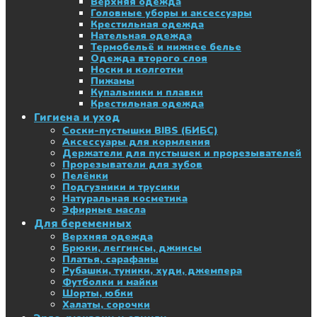
Верхняя одежда
Головные уборы и аксессуары
Крестильная одежда
Нательная одежда
Термобельё и нижнее белье
Одежда второго слоя
Носки и колготки
Пижамы
Купальники и плавки
Крестильная одежда
Гигиена и уход
Соски-пустышки BIBS (БИБС)
Аксессуары для кормления
Держатели для пустышек и прорезывателей
Прорезыватели для зубов
Пелёнки
Подгузники и трусики
Натуральная косметика
Эфирные масла
Для беременных
Верхняя одежда
Брюки, леггинсы, джинсы
Платья, сарафаны
Рубашки, туники, худи, джемпера
Футболки и майки
Шорты, юбки
Халаты, сорочки