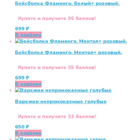
Бейсболка Фламинго. Белый+ розовый.
несколько
вариаций.
Опции
Купите и получите 35 баллов!
можно
699
₽
выбрать
В корзину
на
странице
товара.
Бейсболка Фламинго. Ментол+ розовый.
Купите и получите 35 баллов!
699
₽
В корзину
Варежки непромокаемые голубые
Купите и получите 33 баллов!
650
₽
В корзину