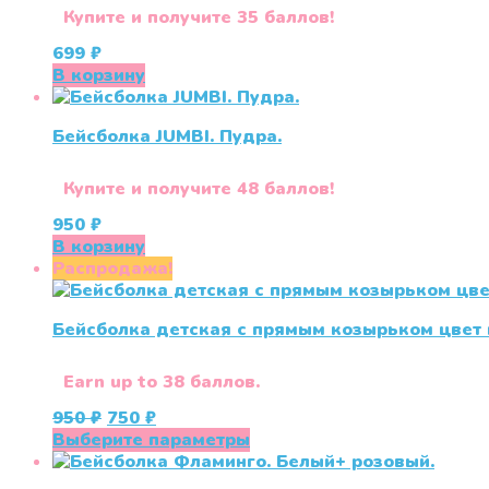
Купите и получите 35 баллов!
699
₽
В корзину
Бейсболка JUMBI. Пудра.
Купите и получите 48 баллов!
950
₽
В корзину
Распродажа!
Бейсболка детская с прямым козырьком цвет
Earn up to 38 баллов.
Первоначальная
Текущая
950
₽
750
₽
цена
цена:
Этот
Выберите параметры
составляла
750 ₽.
товар
950 ₽.
имеет