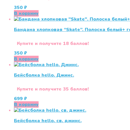
350
₽
В корзину
Бандана хлопковая “Skate”. Полоска белый+ г
Купите и получите 18 баллов!
350
₽
В корзину
Бейсболка hello. Джинс.
Купите и получите 35 баллов!
699
₽
В корзину
Бейсболка hello. св. джинс.