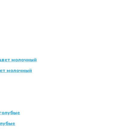
вет молочный
олубые