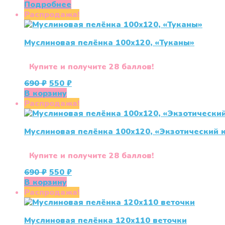
цена
цена:
Подробнее
составляла
550 ₽.
Распродажа!
690 ₽.
Муслиновая пелёнка 100х120, «Туканы»
Купите и получите 28 баллов!
Первоначальная
Текущая
690
₽
550
₽
цена
цена:
В корзину
составляла
550 ₽.
Распродажа!
690 ₽.
Муслиновая пелёнка 100х120, «Экзотический 
Купите и получите 28 баллов!
Первоначальная
Текущая
690
₽
550
₽
цена
цена:
В корзину
составляла
550 ₽.
Распродажа!
690 ₽.
Муслиновая пелёнка 120х110 веточки