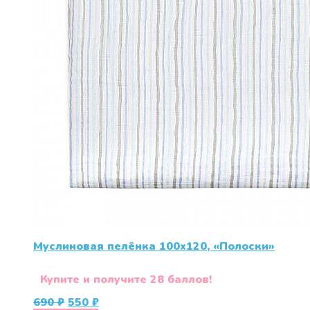
Муслиновая пелёнка 100х120, «Полоски»
Купите и получите 28 баллов!
Первоначальная
Текущая
690
₽
550
₽