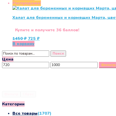
составляла
725 ₽.
Распродажа!
1450 ₽.
Халат для беременных и кормящих Марта, цве
Купите и получите 36 баллов!
Первоначальная
Текущая
1450
₽
725
₽
цена
цена:
В корзину
составляла
725 ₽.
Искать:
1450 ₽.
Поиск
Цена
Минимальная
Максимальная
Фильтр
цена
цена
Фильтр
Сброс
Категории
Все товары
(1707)