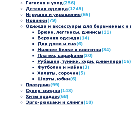
Гигиена и уход
(256)
Детская одежда
(1245)
Игрушки и украшения
(65)
Новинки
(79)
Одежда и аксессуары для беременных и
Брюки, леггинсы, джинсы
(11)
Верхняя одежда
(14)
Для дома и сна
(6)
Нижнее белье и колготки
(34)
Платья, сарафаны
(20)
Рубашки, туники, худи, джемпера
(16)
Футболки и майки
(3)
Халаты, сорочки
(5)
Шорты, юбки
(6)
Праздник
(99)
Супер-скидки
(143)
Хиты продаж
(68)
Эрго-рюкзаки и слинги
(10)
«СлингЛайф: Ушки Макушки» предлагает широкий выбор 
некогда бегать по магазинам и торговым центрам в пои