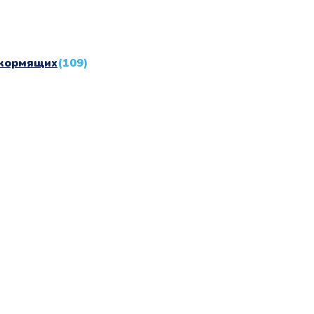
 кормящих
(109)
качественных детских товаров от лучших мировых произв
сках качественной одежды, игрушек и различных детских