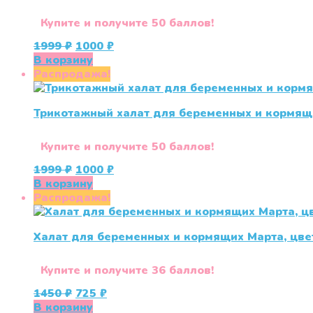
Купите и получите 50 баллов!
Первоначальная
Текущая
1999
₽
1000
₽
цена
цена:
В корзину
составляла
1000 ₽.
Распродажа!
1999 ₽.
Трикотажный халат для беременных и кормящи
Купите и получите 50 баллов!
Первоначальная
Текущая
1999
₽
1000
₽
цена
цена:
В корзину
составляла
1000 ₽.
Распродажа!
1999 ₽.
Халат для беременных и кормящих Марта, цве
Купите и получите 36 баллов!
Первоначальная
Текущая
1450
₽
725
₽
цена
цена:
В корзину