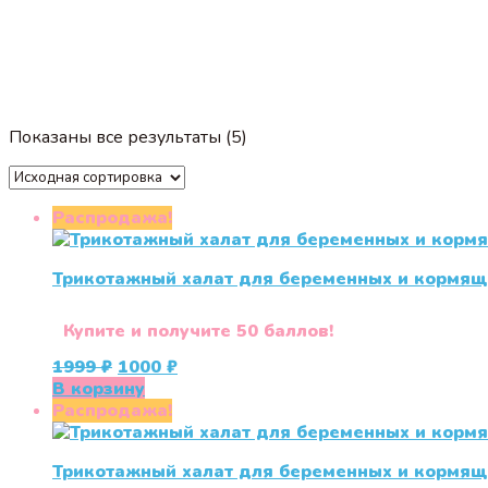
Показаны все результаты (5)
Распродажа!
Трикотажный халат для беременных и кормящ
Купите и получите 50 баллов!
Первоначальная
Текущая
1999
₽
1000
₽
цена
цена:
В корзину
составляла
1000 ₽.
Распродажа!
1999 ₽.
Трикотажный халат для беременных и кормящи