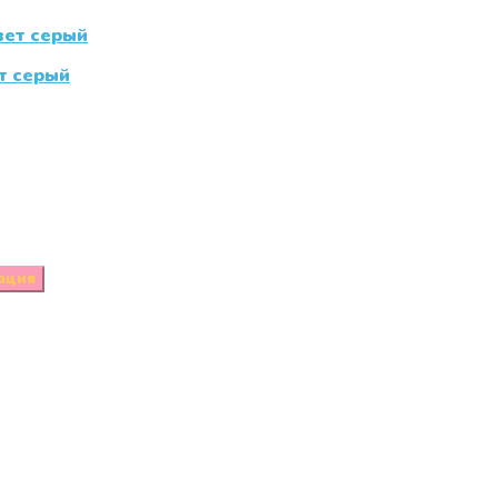
т серый
ация