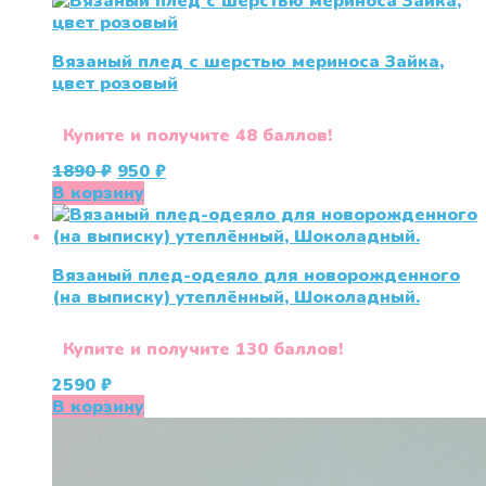
Вязаный плед с шерстью мериноса Зайка,
цвет розовый
Купите и получите 48 баллов!
Первоначальная
Текущая
1890
₽
950
₽
цена
цена:
В корзину
составляла
950 ₽.
1890 ₽.
Вязаный плед-одеяло для новорожденного
(на выписку) утеплённый, Шоколадный.
Купите и получите 130 баллов!
2590
₽
В корзину