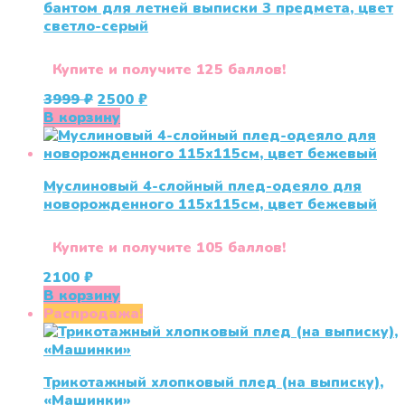
бантом для летней выписки 3 предмета, цвет
светло-серый
Купите и получите 125 баллов!
Первоначальная
Текущая
3999
₽
2500
₽
цена
цена:
В корзину
составляла
2500 ₽.
3999 ₽.
Муслиновый 4-слойный плед-одеяло для
новорожденного 115х115см, цвет бежевый
Купите и получите 105 баллов!
2100
₽
В корзину
Распродажа!
Трикотажный хлопковый плед (на выписку),
«Машинки»