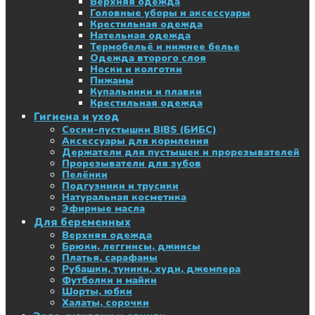
Верхняя одежда
Головные уборы и аксессуары
Крестильная одежда
Нательная одежда
Термобельё и нижнее белье
Одежда второго слоя
Носки и колготки
Пижамы
Купальники и плавки
Крестильная одежда
Гигиена и уход
Соски-пустышки BIBS (БИБС)
Аксессуары для кормления
Держатели для пустышек и прорезывателей
Прорезыватели для зубов
Пелёнки
Подгузники и трусики
Натуральная косметика
Эфирные масла
Для беременных
Верхняя одежда
Брюки, леггинсы, джинсы
Платья, сарафаны
Рубашки, туники, худи, джемпера
Футболки и майки
Шорты, юбки
Халаты, сорочки