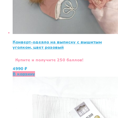
Конверт-одеяло на выписку с вышитым
уголком, цвет розовый
Купите и получите 250 баллов!
4990
₽
В корзину