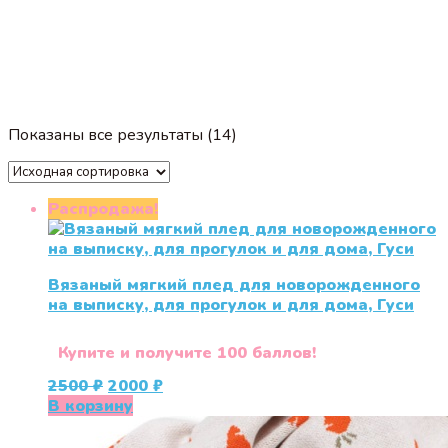
Показаны все результаты (14)
Распродажа!
Вязаный мягкий плед для новорожденного
на выписку, для прогулок и для дома, Гуси
Купите и получите 100 баллов!
Первоначальная
Текущая
2500
₽
2000
₽
цена
цена:
В корзину
составляла
2000 ₽.
2500 ₽.