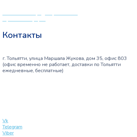
и будущих мам.
Политика конфиденциальности
Публичная оферта
Контакты
г. Тольятти, улица Маршала Жукова, дом 35, офис 803
(офис временно не работает, доставки по Тольятти
ежедневные, бесплатные)
+7 (909) 365-40-53
info@slinglife.ru
Vk
Telegram
Viber