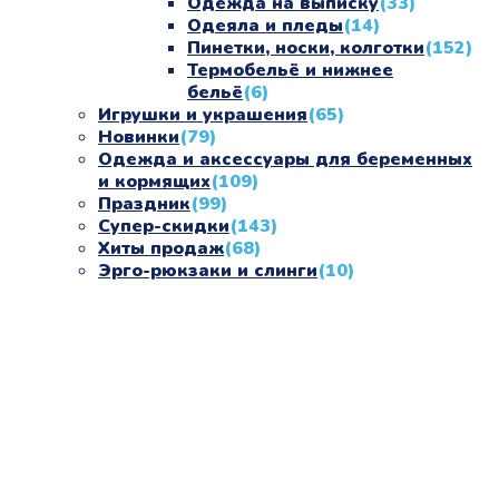
Одежда на выписку
(33)
Одеяла и пледы
(14)
Пинетки, носки, колготки
(152)
Термобельё и нижнее
бельё
(6)
Игрушки и украшения
(65)
Новинки
(79)
Одежда и аксессуары для беременных
и кормящих
(109)
Праздник
(99)
Супер-скидки
(143)
Хиты продаж
(68)
Эрго-рюкзаки и слинги
(10)
«СлингЛайф: Ушки Макушки» предлагает широкий
выбор качественных детских товаров от лучших
мировых производителей по низким ценам. Мы знаем,
что мамочкам некогда бегать по магазинам и торговым
центрам в поисках качественной одежды, игрушек и
различных детских принадлежностей. Поэтому мы
создали удобный интернет-магазин товаров для детей