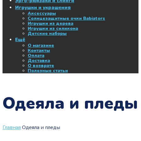
Эрго-рюкзаки и слинги
Игрушки и украшения
Аксессуары
Солнцезащитные очки Babiators
Игрушки из дерева
Игрушки из силикона
Детские наборы
Ещё
О магазине
Контакты
Оплата
Доставка
О возврате
Полезные статьи
Одеяла и пледы
Главная
Одеяла и пледы