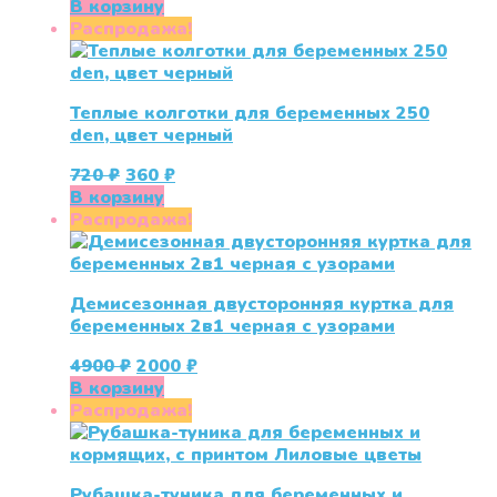
цена
цена:
В корзину
составляла
725 ₽.
Распродажа!
1450 ₽.
Теплые колготки для беременных 250
den, цвет черный
Первоначальная
Текущая
720
₽
360
₽
цена
цена:
В корзину
составляла
360 ₽.
Распродажа!
720 ₽.
Демисезонная двусторонняя куртка для
беременных 2в1 черная с узорами
Первоначальная
Текущая
4900
₽
2000
₽
цена
цена:
В корзину
составляла
2000 ₽.
Распродажа!
4900 ₽.
Рубашка-туника для беременных и