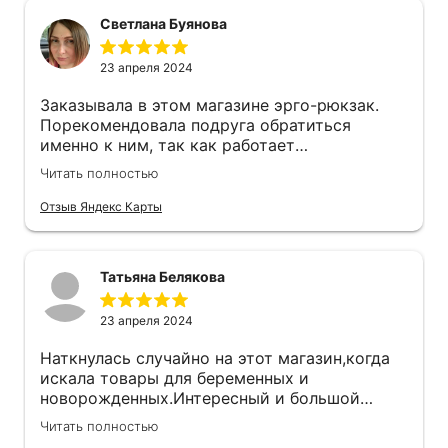
Светлана Буянова
23 апреля 2024
Заказывала в этом магазине эрго-рюкзак.
Порекомендовала подруга обратиться
именно к ним, так как работает
сертифицированный слингоконсультант.
Читать полностью
Подобрали эрго под мой запрос, все
рассказали и показали. Доставили быстро
Отзыв Яндекс Карты
почтой РФ. Покупкой очень довольна!
Татьяна Белякова
23 апреля 2024
Наткнулась случайно на этот магазин,когда
искала товары для беременных и
новорожденных.Интересный и большой
выбор товаров,приглянулись некоторые
Читать полностью
вещи и очень заинтересовали.Заказала через