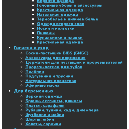
Верхняя одежда
Головные уборы и аксессуары
Крестильная одежда
Нательная одежда
Термобельё и нижнее белье
Одежда второго слоя
Носки и колготки
Пижамы
Купальники и плавки
Крестильная одежда
Гигиена и уход
Соски-пустышки BIBS (БИБС)
Аксессуары для кормления
Держатели для пустышек и прорезывателей
Прорезыватели для зубов
Пелёнки
Подгузники и трусики
Натуральная косметика
Эфирные масла
Для беременных
Верхняя одежда
Брюки, леггинсы, джинсы
Платья, сарафаны
Рубашки, туники, худи, джемпера
Футболки и майки
Шорты, юбки
Халаты, сорочки