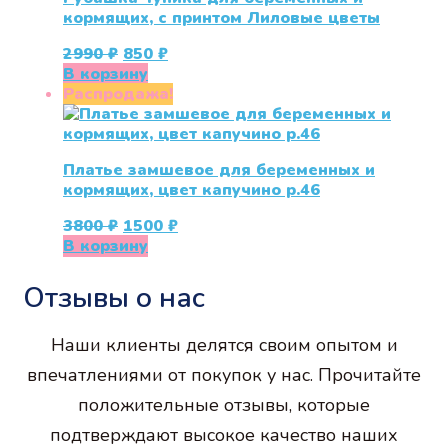
кормящих, с принтом Лиловые цветы
Первоначальная
Текущая
2990
₽
850
₽
цена
цена:
В корзину
составляла
850 ₽.
Распродажа!
2990 ₽.
Платье замшевое для беременных и
кормящих, цвет капучино р.46
Первоначальная
Текущая
3800
₽
1500
₽
цена
цена:
В корзину
составляла
1500 ₽.
3800 ₽.
Отзывы о нас
Наши клиенты делятся своим опытом и
впечатлениями от покупок у нас. Прочитайте
положительные отзывы, которые
подтверждают высокое качество наших