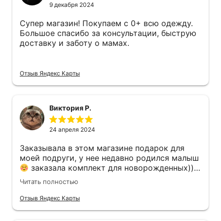
9 декабря 2024
Супер магазин! Покупаем с 0+ всю одежду.
Большое спасибо за консультации, быструю
доставку и заботу о мамах.
Отзыв Яндекс Карты
Виктория Р.
24 апреля 2024
Заказывала в этом магазине подарок для
моей подруги, у нее недавно родился малыш
заказала комплект для новорожденных))
подошел идеально, есть удобная доставка
Читать полностью
курьером, было приятным сюрприз для
подруги и кстати цены вполне приемлемые
Отзыв Яндекс Карты