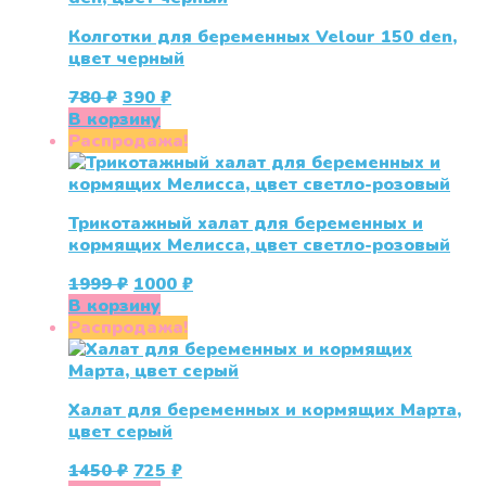
Колготки для беременных Velour 150 den,
цвет черный
Первоначальная
Текущая
780
₽
390
₽
цена
цена:
В корзину
составляла
390 ₽.
Распродажа!
780 ₽.
Трикотажный халат для беременных и
кормящих Мелисса, цвет светло-розовый
Первоначальная
Текущая
1999
₽
1000
₽
цена
цена:
В корзину
составляла
1000 ₽.
Распродажа!
1999 ₽.
Халат для беременных и кормящих Марта,
цвет серый
Первоначальная
Текущая
1450
₽
725
₽