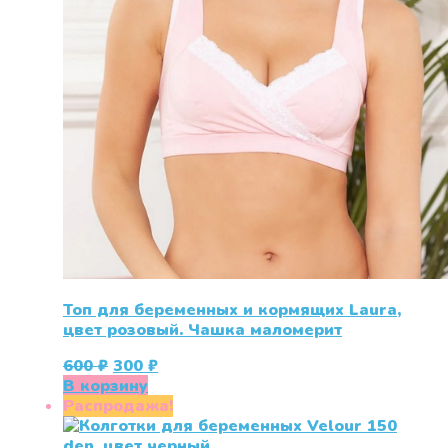
Топ для беременных и кормящих Laura,
цвет розовый. Чашка маломерит
Первоначальная
Текущая
600
₽
300
₽
цена
цена:
В корзину
составляла
300 ₽.
Распродажа!
600 ₽.