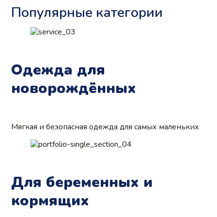
1490 ₽.
имеет
Популярные категории
несколько
вариаций.
Опции
можно
выбрать
на
Одежда для
странице
товара.
новорождённых
Мягкая и безопасная одежда для самых маленьких
Для беременных и
кормящих