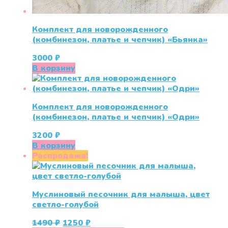
Комплект для новорожденного
(комбинезон, платье и чепчик) «Бьянка»
3000
₽
В корзину
Комплект для новорожденного
(комбинезон, платье и чепчик) «Одри»
3200
₽
В корзину
Распродажа!
Муслиновый песочник для малыша, цвет
светло-голубой
Первоначальная
Текущая
1490
₽
1250
₽