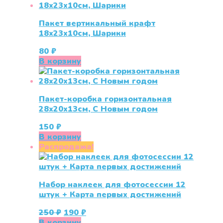
Пакет вертикальный крафт
18х23х10см, Шарики
80
₽
В корзину
Пакет-коробка горизонтальная
28х20х13см, С Новым годом
150
₽
В корзину
Распродажа!
Набор наклеек для фотосессии 12
штук + Карта первых достижений
Первоначальная
Текущая
250
₽
190
₽
цена
цена:
В корзину