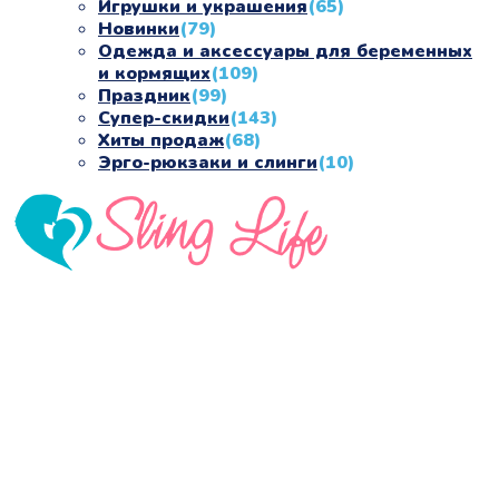
Игрушки и украшения
(65)
Новинки
(79)
Одежда и аксессуары для беременных
и кормящих
(109)
Праздник
(99)
Супер-скидки
(143)
Хиты продаж
(68)
Эрго-рюкзаки и слинги
(10)
«СлингЛайф: Ушки Макушки» предлагает широкий
выбор качественных детских товаров от лучших
мировых производителей по низким ценам. Мы знаем,
что мамочкам некогда бегать по магазинам и торговым
центрам в поисках качественной одежды, игрушек и
различных детских принадлежностей. Поэтому мы
создали удобный интернет-магазин товаров для детей
и будущих мам.