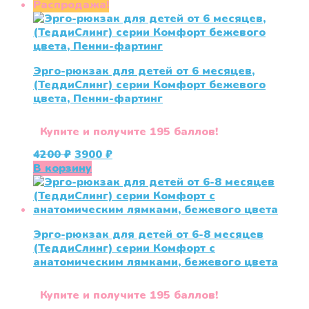
Распродажа!
Эрго-рюкзак для детей от 6 месяцев,
(ТеддиСлинг) серии Комфорт бежевого
цвета, Пенни-фартинг
Купите и получите 195 баллов!
Первоначальная
Текущая
4200
₽
3900
₽
цена
цена:
В корзину
составляла
3900 ₽.
4200 ₽.
Эрго-рюкзак для детей от 6-8 месяцев
(ТеддиСлинг) серии Комфорт с
анатомическим лямками, бежевого цвета
Купите и получите 195 баллов!