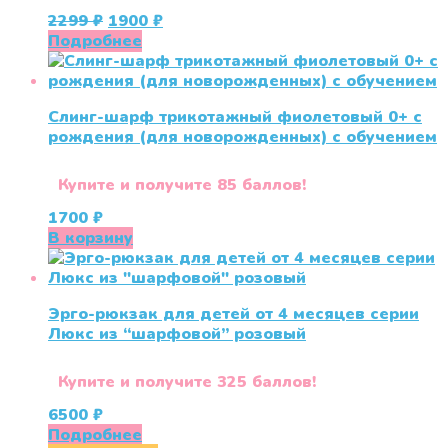
Первоначальная
Текущая
2299
₽
1900
₽
цена
цена:
Подробнее
составляла
1900 ₽.
2299 ₽.
Слинг-шарф трикотажный фиолетовый 0+ с
рождения (для новорожденных) с обучением
Купите и получите 85 баллов!
1700
₽
В корзину
Эрго-рюкзак для детей от 4 месяцев серии
Люкс из “шарфовой” розовый
Купите и получите 325 баллов!
6500
₽
Подробнее