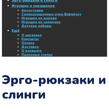
Эрго-рюкзаки и слинги
Игрушки и украшения
Аксессуары
Солнцезащитные очки Babiators
Игрушки из дерева
Игрушки из силикона
Детские наборы
Ещё
О магазине
Контакты
Оплата
Доставка
О возврате
Полезные статьи
Эрго-рюкзаки и
слинги