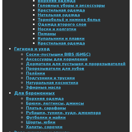
Верхняя одежда
Головные уборы и аксессуары
Крестильная одежда
Нательная одежда
Термобельё и нижнее белье
Одежда второго слоя
Носки и колготки
Пижамы
Купальники и плавки
Крестильная одежда
Гигиена и уход
Соски-пустышки BIBS (БИБС)
Аксессуары для кормления
Держатели для пустышек и прорезывателей
Прорезыватели для зубов
Пелёнки
Подгузники и трусики
Натуральная косметика
Эфирные масла
Для беременных
Верхняя одежда
Брюки, леггинсы, джинсы
Платья, сарафаны
Рубашки, туники, худи, джемпера
Футболки и майки
Шорты, юбки
Халаты, сорочки