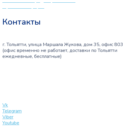
Политика конфиденциальности
Публичная оферта
Контакты
г. Тольятти, улица Маршала Жукова, дом 35, офис 803
(офис временно не работает, доставки по Тольятти
ежедневные, бесплатные)
+7 (909) 365-40-53
info@slinglife.ru
Vk
Telegram
Viber
Youtube