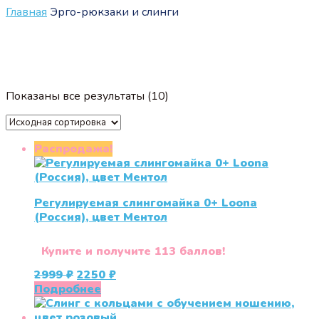
Главная
Эрго-рюкзаки и слинги
Показаны все результаты (10)
Распродажа!
Регулируемая слингомайка 0+ Loona
(Россия), цвет Ментол
Купите и получите 113 баллов!
Первоначальная
Текущая
2999
₽
2250
₽
цена
цена:
Подробнее
составляла
2250 ₽.
2999 ₽.