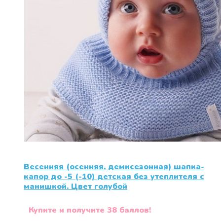
Весенняя (осенняя, демисезонная) шапка-
капор до -5 (-10) детская без утеплителя с
манишкой. Цвет голубой
Купите и получите 38 баллов!