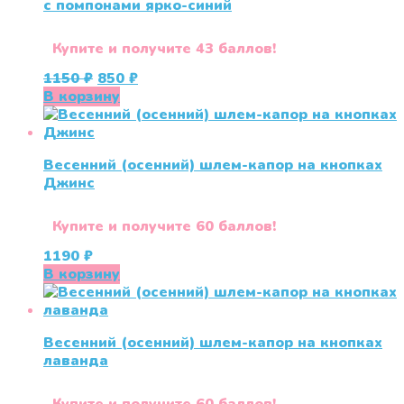
с помпонами ярко-синий
Купите и получите 43 баллов!
Первоначальная
Текущая
1150
₽
850
₽
цена
цена:
В корзину
составляла
850 ₽.
1150 ₽.
Весенний (осенний) шлем-капор на кнопках
Джинс
Купите и получите 60 баллов!
1190
₽
В корзину
Весенний (осенний) шлем-капор на кнопках
лаванда