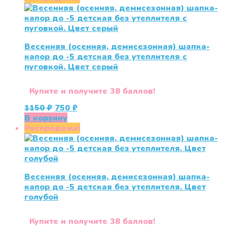
1150 ₽.
Весенняя (осенняя, демисезонная) шапка-
капор до -5 детская без утеплителя с
пуговкой. Цвет серый
Купите и получите 38 баллов!
Первоначальная
Текущая
1150
₽
750
₽
цена
цена:
В корзину
составляла
750 ₽.
Распродажа!
1150 ₽.
Весенняя (осенняя, демисезонная) шапка-
капор до -5 детская без утеплителя. Цвет
голубой
Купите и получите 38 баллов!