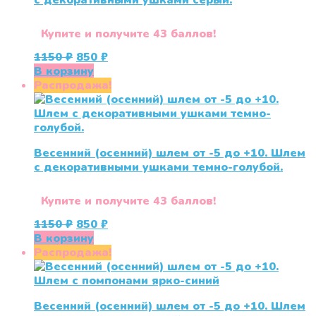
с декоративными ушками серый.
Купите и получите 43 баллов!
Первоначальная
Текущая
1150
₽
850
₽
цена
цена:
В корзину
составляла
850 ₽.
Распродажа!
1150 ₽.
Весенний (осенний) шлем от -5 до +10. Шлем
с декоративными ушками темно-голубой.
Купите и получите 43 баллов!
Первоначальная
Текущая
1150
₽
850
₽
цена
цена:
В корзину
составляла
850 ₽.
Распродажа!
1150 ₽.
Весенний (осенний) шлем от -5 до +10. Шлем