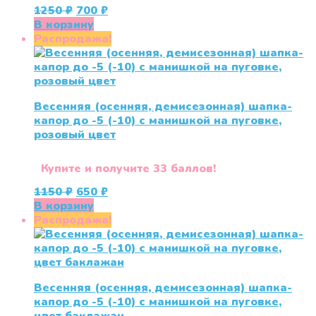
Первоначальная
Текущая
1250
₽
700
₽
цена
цена:
В корзину
составляла
700 ₽.
Распродажа!
1250 ₽.
Весенняя (осенняя, демисезонная) шапка-
капор до -5 (-10) с манишкой на пуговке,
розовый цвет
Купите и получите 33 баллов!
Первоначальная
Текущая
1150
₽
650
₽
цена
цена:
В корзину
составляла
650 ₽.
Распродажа!
1150 ₽.
Весенняя (осенняя, демисезонная) шапка-
капор до -5 (-10) с манишкой на пуговке,