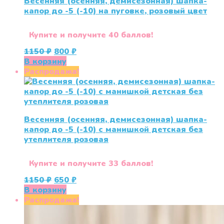
Весенняя (осенняя, демисезонная) шапка-
капор до -5 (-10) на пуговке, розовый цвет
Купите и получите 40 баллов!
Первоначальная
Текущая
1150
₽
800
₽
цена
цена:
В корзину
составляла
800 ₽.
Распродажа!
1150 ₽.
Весенняя (осенняя, демисезонная) шапка-
капор до -5 (-10) с манишкой детская без
утеплителя розовая
Купите и получите 33 баллов!
Первоначальная
Текущая
1150
₽
650
₽
цена
цена:
В корзину
составляла
650 ₽.
Распродажа!
1150 ₽.