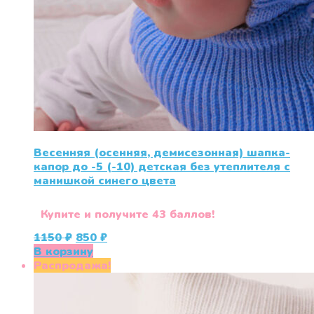
Весенняя (осенняя, демисезонная) шапка-
капор до -5 (-10) детская без утеплителя с
манишкой синего цвета
Купите и получите 43 баллов!
Первоначальная
Текущая
1150
₽
850
₽
цена
цена:
В корзину
составляла
850 ₽.
Распродажа!
1150 ₽.