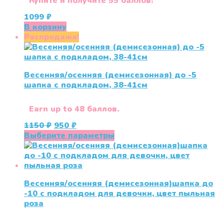
Купите и получите 55 баллов!
1099
₽
В корзину
Распродажа!
Весенняя/осенняя (демисезонная) до -5
шапка с подкладом, 38-41см
Earn up to 48 баллов.
Первоначальная
Текущая
1150
₽
950
₽
цена
цена:
Этот
Выберите параметры
составляла
950 ₽.
товар
1150 ₽.
имеет
несколько
вариаций.
Весенняя/осенняя (демисезонная)шапка до
Опции
-10 с подкладом для девочки, цвет пыльная
можно
роза
выбрать
на