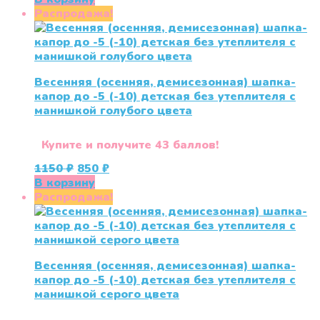
Распродажа!
Весенняя (осенняя, демисезонная) шапка-
капор до -5 (-10) детская без утеплителя с
манишкой голубого цвета
Купите и получите 43 баллов!
Первоначальная
Текущая
1150
₽
850
₽
цена
цена:
В корзину
составляла
850 ₽.
Распродажа!
1150 ₽.
Весенняя (осенняя, демисезонная) шапка-
капор до -5 (-10) детская без утеплителя с
манишкой серого цвета