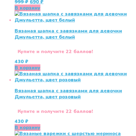
Первоначальная
Текущая
999
₽
690
₽
цена
цена:
В корзину
составляла
690 ₽.
999 ₽.
Вязаная шапка с завязками для девочки
Джульетта, цвет белый
Купите и получите 22 баллов!
430
₽
В корзину
Вязаная шапка с завязками для девочки
Джульетта, цвет розовый
Купите и получите 22 баллов!
430
₽
В корзину