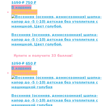
Первоначальная
Текущая
1150
₽
750
₽
цена
цена:
В корзину
составляла
750 ₽.
Распродажа!
1150 ₽.
Весенняя (осенняя, демисезонная) шапка-
капор до -5 (-10) детская без утеплителя с
манишкой. Цвет голубой.
Купите и получите 33 баллов!
Первоначальная
Текущая
1250
₽
650
₽
цена
цена:
В корзину
составляла
650 ₽.
Распродажа!
1250 ₽.
Весенняя (осенняя, демисезонная) шапка-
капор до -5 (-10) детская без утеплителя с
машнишкой голубая