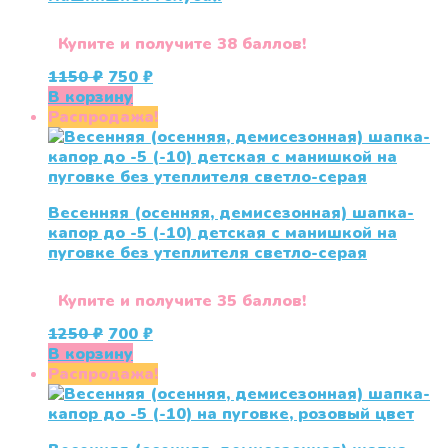
Купите и получите 38 баллов!
Первоначальная
Текущая
1150
₽
750
₽
цена
цена:
В корзину
составляла
750 ₽.
Распродажа!
1150 ₽.
Весенняя (осенняя, демисезонная) шапка-
капор до -5 (-10) детская с манишкой на
пуговке без утеплителя светло-серая
Купите и получите 35 баллов!
Первоначальная
Текущая
1250
₽
700
₽
цена
цена:
В корзину
составляла
700 ₽.
Распродажа!
1250 ₽.