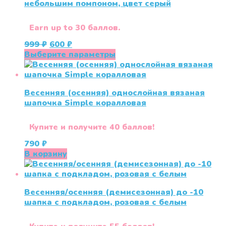
небольшим помпоном, цвет серый
Earn up to 30 баллов.
Первоначальная
Текущая
999
₽
600
₽
цена
цена:
Этот
Выберите параметры
составляла
600 ₽.
товар
999 ₽.
имеет
несколько
Весенняя (осенняя) однослойная вязаная
вариаций.
шапочка Simple коралловая
Опции
можно
выбрать
Купите и получите 40 баллов!
на
790
₽
странице
В корзину
товара.
Весенняя/осенняя (демисезонная) до -10
шапка с подкладом, розовая с белым