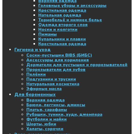
Верхняя одежда
Головные уборы и аксессуары
Крестильная одежда
Нательная одежда
Термобельё и нижнее белье
Одежда второго слоя
Носки и колготки
Пижамы
Купальники и плавки
Крестильная одежда
Гигиена и уход
Соски-пустышки BIBS (БИБС)
Аксессуары для кормления
Держатели для пустышек и прорезывателей
Прорезыватели для зубов
Пелёнки
Подгузники и трусики
Натуральная косметика
Эфирные масла
Для беременных
Верхняя одежда
Брюки, леггинсы, джинсы
Платья, сарафаны
Рубашки, туники, худи, джемпера
Футболки и майки
Шорты, юбки
Халаты, сорочки