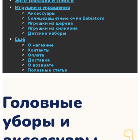
Эрго-рюкзаки и слинги
Игрушки и украшения
Аксессуары
Солнцезащитные очки Babiators
Игрушки из дерева
Игрушки из силикона
Детские наборы
Ещё
О магазине
Контакты
Оплата
Доставка
О возврате
Полезные статьи
Головные
уборы и
аксессуары