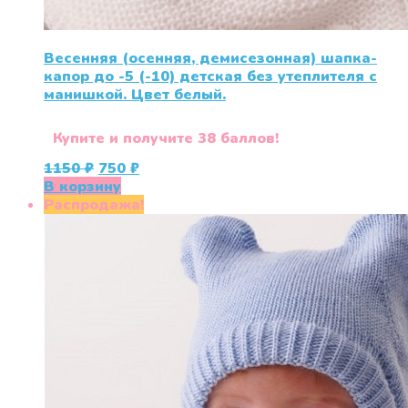
Весенняя (осенняя, демисезонная) шапка-
капор до -5 (-10) детская без утеплителя с
манишкой. Цвет белый.
Купите и получите 38 баллов!
Первоначальная
Текущая
1150
₽
750
₽
цена
цена:
В корзину
составляла
750 ₽.
Распродажа!
1150 ₽.