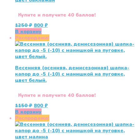
цвет баклажан
Купите и получите 40 баллов!
Первоначальная
Текущая
1250
₽
800
₽
цена
цена:
В корзину
составляла
800 ₽.
Распродажа!
1250 ₽.
Весенняя (осенняя, демисезонная) шапка-
капор до -5 (-10) с манишкой на пуговке,
цвет белый.
Купите и получите 40 баллов!
Первоначальная
Текущая
1150
₽
800
₽
цена
цена:
В корзину
составляла
800 ₽.
Распродажа!
1150 ₽.