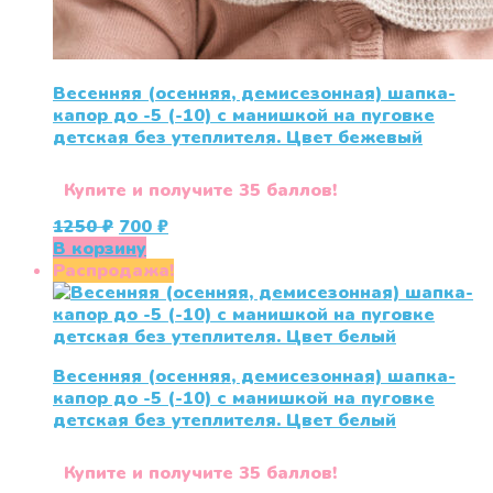
Весенняя (осенняя, демисезонная) шапка-
капор до -5 (-10) с манишкой на пуговке
детская без утеплителя. Цвет бежевый
Купите и получите 35 баллов!
Первоначальная
Текущая
1250
₽
700
₽
цена
цена:
В корзину
составляла
700 ₽.
Распродажа!
1250 ₽.
Весенняя (осенняя, демисезонная) шапка-
капор до -5 (-10) с манишкой на пуговке
детская без утеплителя. Цвет белый
Купите и получите 35 баллов!