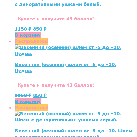
с декоративными ушками белый.
Купите и получите 43 баллов!
Первоначальная
Текущая
1150
₽
850
₽
цена
цена:
В корзину
составляла
850 ₽.
Распродажа!
1150 ₽.
Весенний (осенний) шлем от -5 до +10.
Пудра.
Купите и получите 43 баллов!
Первоначальная
Текущая
1150
₽
850
₽
цена
цена:
В корзину
составляла
850 ₽.
Распродажа!
1150 ₽.
Весенний (осенний) шлем от -5 до +10. Шлем