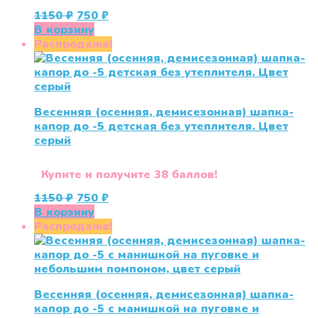
Первоначальная
Текущая
1150
₽
750
₽
цена
цена:
В корзину
составляла
750 ₽.
Распродажа!
1150 ₽.
Весенняя (осенняя, демисезонная) шапка-
капор до -5 детская без утеплителя. Цвет
серый
Купите и получите 38 баллов!
Первоначальная
Текущая
1150
₽
750
₽
цена
цена:
В корзину
составляла
750 ₽.
Распродажа!
1150 ₽.
Весенняя (осенняя, демисезонная) шапка-
капор до -5 с манишкой на пуговке и