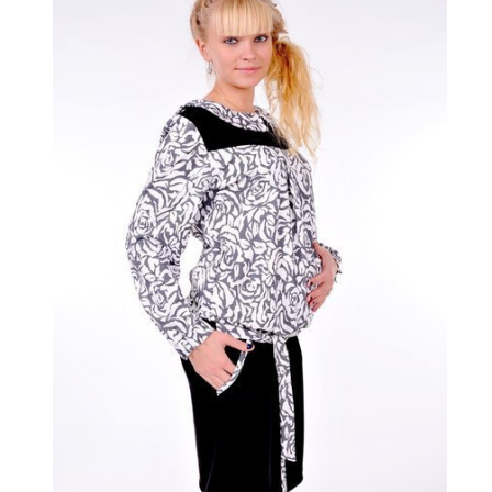
Опции
можно
выбрать
на
странице
товара.