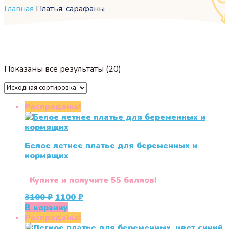
Главная
Платья, сарафаны
Показаны все результаты (20)
Распродажа!
Белое летнее платье для беременных и
кормящих
Купите и получите 55 баллов!
Первоначальная
Текущая
3100
₽
1100
₽
цена
цена:
В корзину
составляла
1100 ₽.
Распродажа!
3100 ₽.