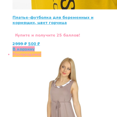
Платье-футболка для беременных и
кормящих, цвет горчица
Купите и получите 25 баллов!
Первоначальная
Текущая
2999
₽
500
₽
цена
цена:
В корзину
составляла
500 ₽.
Распродажа!
2999 ₽.