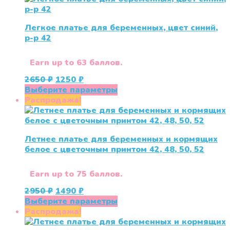
Легкое платье для беременных, цвет синий,
р-р 42
Earn up to 63 баллов.
Первоначальная
Текущая
2650
₽
1250
₽
цена
цена:
Этот
Выберите параметры
составляла
1250 ₽.
товар
Распродажа!
2650 ₽.
имеет
несколько
вариаций.
Летнее платье для беременных и кормящих
Опции
белое с цветочным принтом 42, 48, 50, 52
можно
выбрать
на
Earn up to 75 баллов.
странице
Первоначальная
Текущая
2950
₽
1490
₽
товара.
цена
цена:
Этот
Выберите параметры
составляла
1490 ₽.
товар
Распродажа!
2950 ₽.
имеет