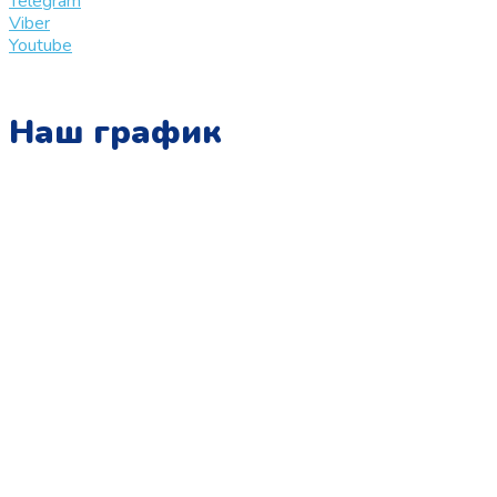
Telegram
Viber
Youtube
Наш график
Понедельник:
с 10:00 до 15:00
Вторник:
с 13:00 до 19:00
Среда:
с 10:00 до 15:00
Четверг:
с 13:00 до 19:00
Пятница:
с 10:00 до 15:00
Суббота:
с 12:00 до 18:00
Воскресенье: