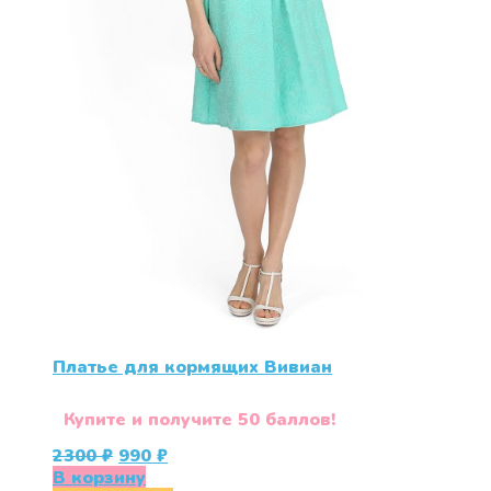
Платье для кормящих Вивиан
Купите и получите 50 баллов!
Первоначальная
Текущая
2300
₽
990
₽
цена
цена:
В корзину