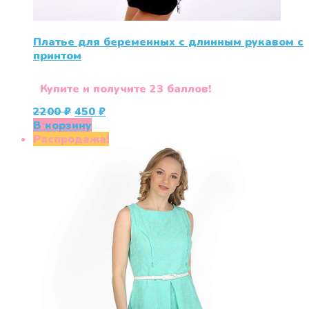
Платье для беременных с длинным рукавом с
принтом
Купите и получите 23 баллов!
Первоначальная
Текущая
2200
₽
450
₽
цена
цена:
В корзину
составляла
450 ₽.
Распродажа!
2200 ₽.