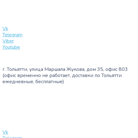
+7 (909) 365-40-53
info@slinglife.ru
Vk
Telegram
Viber
Youtube
г. Тольятти, улица Маршала Жукова, дом 35, офис 803
(офис временно не работает, доставки по Тольятти
ежедневные, бесплатные)
+7 (909) 365-40-53
info@slinglife.ru
Vk