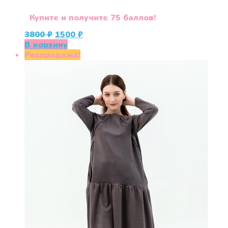
Купите и получите 75 баллов!
Первоначальная
Текущая
3800
₽
1500
₽
цена
цена:
В корзину
составляла
1500 ₽.
Распродажа!
3800 ₽.