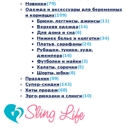
Новинки
(79)
Одежда и аксессуары для беременных
и кормящих
(109)
Брюки, леггинсы, джинсы
(11)
Верхняя одежда
(14)
Для дома и сна
(6)
Нижнее белье и колготки
(34)
Платья, сарафаны
(20)
Рубашки, туники, худи,
джемпера
(16)
Футболки и майки
(3)
Халаты, сорочки
(5)
Шорты, юбки
(6)
Праздник
(99)
Супер-скидки
(143)
Хиты продаж
(68)
Эрго-рюкзаки и слинги
(10)