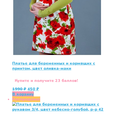
Платье для беременных и кормящих с
принтом, цвет оливка-маки
Купите и получите 23 баллов!
Первоначальная
Текущая
1990
₽
450
₽
цена
цена:
В корзину
составляла
450 ₽.
Распродажа!
1990 ₽.