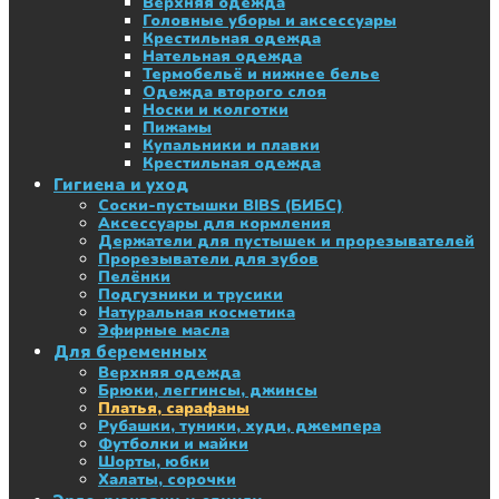
Верхняя одежда
Головные уборы и аксессуары
Крестильная одежда
Нательная одежда
Термобельё и нижнее белье
Одежда второго слоя
Носки и колготки
Пижамы
Купальники и плавки
Крестильная одежда
Гигиена и уход
Соски-пустышки BIBS (БИБС)
Аксессуары для кормления
Держатели для пустышек и прорезывателей
Прорезыватели для зубов
Пелёнки
Подгузники и трусики
Натуральная косметика
Эфирные масла
Для беременных
Верхняя одежда
Брюки, леггинсы, джинсы
Платья, сарафаны
Рубашки, туники, худи, джемпера
Футболки и майки
Шорты, юбки
Халаты, сорочки