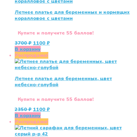
несколько
вариаций.
Летнее платье для беременных и кормящих
Опции
коралловое с цветами
можно
выбрать
на
Купите и получите 55 баллов!
странице
Первоначальная
Текущая
3700
₽
1100
₽
товара.
цена
цена:
В корзину
составляла
1100 ₽.
Распродажа!
3700 ₽.
Летнее платье для беременных, цвет
небесно-голубой
Купите и получите 55 баллов!
Первоначальная
Текущая
2350
₽
1100
₽
цена
цена:
В корзину
составляла
1100 ₽.
Распродажа!
2350 ₽.