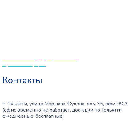
«СлингЛайф: Ушки Макушки» предлагает широкий
выбор качественных детских товаров от лучших
мировых производителей по низким ценам. Мы знаем,
что мамочкам некогда бегать по магазинам и торговым
центрам в поисках качественной одежды, игрушек и
различных детских принадлежностей. Поэтому мы
создали удобный интернет-магазин товаров для детей
и будущих мам.
Политика конфиденциальности
Публичная оферта
Контакты
г. Тольятти, улица Маршала Жукова, дом 35, офис 803
(офис временно не работает, доставки по Тольятти
ежедневные, бесплатные)