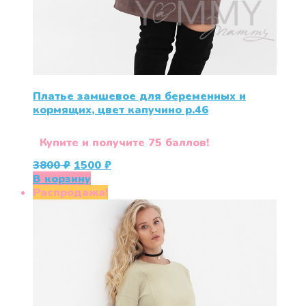
Платье замшевое для беременных и
кормящих, цвет капучино р.46
Купите и получите 75 баллов!
Первоначальная
Текущая
3800
₽
1500
₽
цена
цена:
В корзину
составляла
1500 ₽.
Распродажа!
3800 ₽.