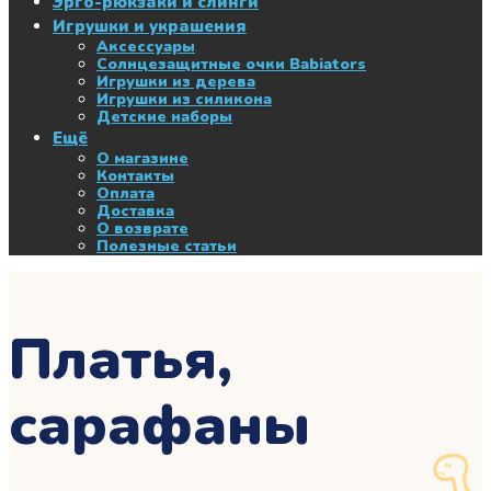
Эрго-рюкзаки и слинги
Игрушки и украшения
Аксессуары
Солнцезащитные очки Babiators
Игрушки из дерева
Игрушки из силикона
Детские наборы
Ещё
О магазине
Контакты
Оплата
Доставка
О возврате
Полезные статьи
Платья,
сарафаны