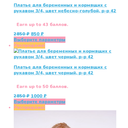
Платье для беременных и кормящих с
рукавом 3/4, цвет небесно-голубой, р-р 42
Earn up to 43 баллов.
Первоначальная
Текущая
2850
₽
850
₽
цена
цена:
Этот
Выберите параметры
составляла
850 ₽.
товар
Распродажа!
2850 ₽.
имеет
несколько
вариаций.
Платье для беременных и кормящих с
Опции
рукавом 3/4, цвет черный, р-р 42
можно
выбрать
на
Earn up to 50 баллов.
странице
Первоначальная
Текущая
2850
₽
1000
₽
товара.
цена
цена:
Этот
Выберите параметры
составляла
1000 ₽.
товар
Распродажа!
2850 ₽.
имеет
несколько
вариаций.