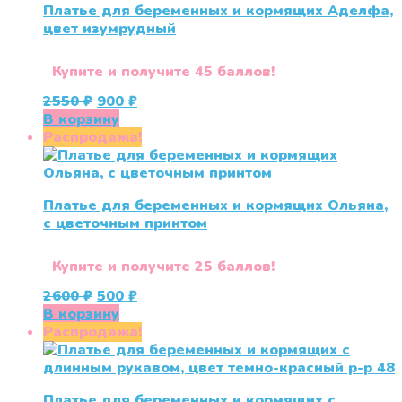
Платье для беременных и кормящих Аделфа,
цвет изумрудный
Купите и получите 45 баллов!
Первоначальная
Текущая
2550
₽
900
₽
цена
цена:
В корзину
составляла
900 ₽.
Распродажа!
2550 ₽.
Платье для беременных и кормящих Ольяна,
с цветочным принтом
Купите и получите 25 баллов!
Первоначальная
Текущая
2600
₽
500
₽
цена
цена:
В корзину
составляла
500 ₽.
Распродажа!
2600 ₽.
Платье для беременных и кормящих с