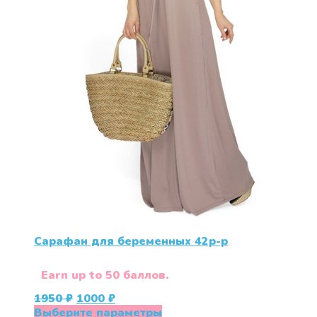
Сарафан для беременных 42р-р
Earn up to 50 баллов.
Первоначальная
Текущая
1950
₽
1000
₽
цена
цена:
Этот
Выберите параметры