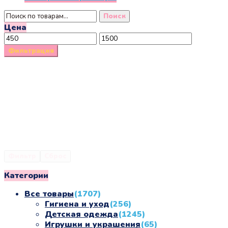
составляла
1000 ₽.
товар
Искать:
1950 ₽.
имеет
Поиск
несколько
Цена
Минимальная
Максимальная
вариаций.
цена
цена
Опции
Фильтрация
можно
выбрать
на
странице
товара.
Фильтр
Сброс
Категории
Все товары
(1707)
Гигиена и уход
(256)
Детская одежда
(1245)
Игрушки и украшения
(65)