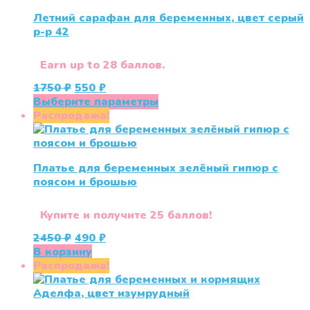
Летний сарафан для беременных, цвет серый
р-р 42
Earn up to 28 баллов.
Первоначальная
Текущая
1750
₽
550
₽
цена
цена:
Этот
Выберите параметры
составляла
550 ₽.
товар
Распродажа!
1750 ₽.
имеет
несколько
вариаций.
Платье для беременных зелёный гипюр с
Опции
поясом и брошью
можно
выбрать
на
Купите и получите 25 баллов!
странице
Первоначальная
Текущая
2450
₽
490
₽
товара.
цена
цена:
В корзину
составляла
490 ₽.
Распродажа!
2450 ₽.