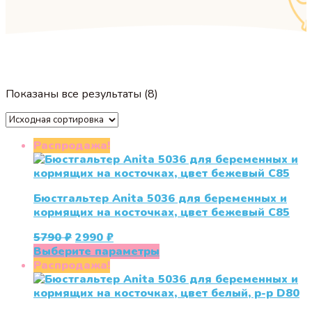
Показаны все результаты (8)
Распродажа!
Бюстгальтер Anita 5036 для беременных и
кормящих на косточках, цвет бежевый С85
Первоначальная
Текущая
5790
₽
2990
₽
цена
цена:
Этот
Выберите параметры
составляла
2990 ₽.
товар
Распродажа!
5790 ₽.
имеет
несколько
вариаций.