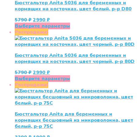
Бюстгальтер Anita 5036 для беременных и
Опции
кормящих на косточках, цвет белый, р-р D80
можно
выбрать
Первоначальная
Текущая
5790
₽
2990
₽
на
цена
цена:
Этот
Выберите параметры
странице
составляла
2990 ₽.
товар
Распродажа!
товара.
5790 ₽.
имеет
несколько
вариаций.
Бюстгальтер Anita 5036 для беременных и
Опции
кормящих на косточках, цвет черный, р-р 80D
можно
выбрать
Первоначальная
Текущая
5790
₽
2990
₽
на
цена
цена:
Этот
Выберите параметры
странице
составляла
2990 ₽.
товар
Распродажа!
товара.
5790 ₽.
имеет
несколько
вариаций.
Опции
Бюстгальтер Anita для беременных и
можно
кормящих бесшовный из микроволокна, цвет
выбрать
белый, р-р 75C
на
странице