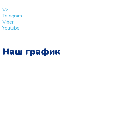
info@slinglife.ru
Vk
Telegram
Viber
Youtube
Наш график
Понедельник:
с 10:00 до 15:00
Вторник:
с 13:00 до 19:00
Среда:
с 10:00 до 15:00
Четверг:
с 13:00 до 19:00
Пятница:
с 10:00 до 15:00