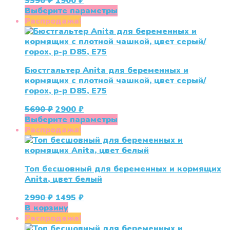
Первоначальная
Текущая
3390
₽
1900
₽
товара.
цена
цена:
Этот
Выберите параметры
составляла
1900 ₽.
товар
Распродажа!
3390 ₽.
имеет
несколько
вариаций.
Опции
Бюстгальтер Anita для беременных и
можно
кормящих с плотной чашкой, цвет серый/
выбрать
горох, р-р D85, Е75
на
странице
Первоначальная
Текущая
5690
₽
2900
₽
товара.
цена
цена:
Этот
Выберите параметры
составляла
2900 ₽.
товар
Распродажа!
5690 ₽.
имеет
несколько
вариаций.
Топ бесшовный для беременных и кормящих
Опции
Anita, цвет белый
можно
выбрать
Первоначальная
Текущая
2990
₽
1495
₽
на
цена
цена:
В корзину
странице
составляла
1495 ₽.
Распродажа!
товара.
2990 ₽.