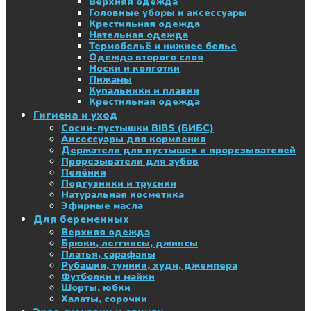
Верхняя одежда
Головные уборы и аксессуары
Крестильная одежда
Нательная одежда
Термобельё и нижнее белье
Одежда второго слоя
Носки и колготки
Пижамы
Купальники и плавки
Крестильная одежда
Гигиена и уход
Соски-пустышки BIBS (БИБС)
Аксессуары для кормления
Держатели для пустышек и прорезывателей
Прорезыватели для зубов
Пелёнки
Подгузники и трусики
Натуральная косметика
Эфирные масла
Для беременных
Верхняя одежда
Брюки, леггинсы, джинсы
Платья, сарафаны
Рубашки, туники, худи, джемпера
Футболки и майки
Шорты, юбки
Халаты, сорочки