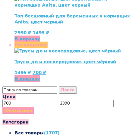
Топ бесшовный для беременных и кормящих
Anita, цвет черный
Первоначальная
Текущая
2990
₽
1495
₽
цена
цена:
В корзину
составляла
1495 ₽.
Распродажа!
2990 ₽.
Трусы до и послеродовые, цвет чёрный
Первоначальная
Текущая
1495
₽
700
₽
цена
цена:
В корзину
составляла
700 ₽.
Искать:
1495 ₽.
Поиск
Цена
Минимальная
Максимальная
цена
цена
Фильтрация
Категории
Все товары
(1707)