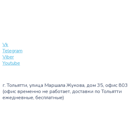
+7 (909) 365-40-53
info@slinglife.ru
Vk
Telegram
Viber
Youtube
г. Тольятти, улица Маршала Жукова, дом 35, офис 803
(офис временно не работает, доставки по Тольятти
ежедневные, бесплатные)
+7 (909) 365-40-53