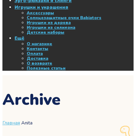
Эрго-рюкзаки и слинги
Игрушки и украшения
Аксессуары
Солнцезащитные очки Babiators
Игрушки из дерева
Игрушки из силикона
Детские наборы
Ещё
О магазине
Контакты
Оплата
Доставка
О возврате
Полезные статьи
Archive
Главная
Anita