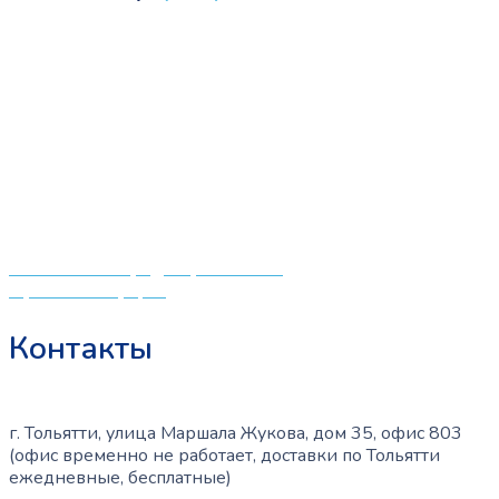
«СлингЛайф: Ушки Макушки» предлагает широкий
выбор качественных детских товаров от лучших
мировых производителей по низким ценам. Мы знаем,
что мамочкам некогда бегать по магазинам и торговым
центрам в поисках качественной одежды, игрушек и
различных детских принадлежностей. Поэтому мы
создали удобный интернет-магазин товаров для детей
и будущих мам.
Политика конфиденциальности
Публичная оферта
Контакты
г. Тольятти, улица Маршала Жукова, дом 35, офис 803
(офис временно не работает, доставки по Тольятти
ежедневные, бесплатные)