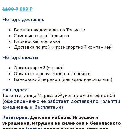
Первоначальная
Текущая
1199
₽
899
₽
цена
цена:
Методы доставки:
составляла
899 ₽.
1199 ₽.
Бесплатная доставка по Тольятти
Самовывоз из г. Тольятти
Курьерская доставка
Доставка почтой и транспортной компанией
Методы оплаты:
Оплата картой (онлайн)
Оплата при получении в г. Тольятти
Банковский перевод (для юридических лиц)
Наш адрес:
Тольятти, улица Маршала Жукова, дом 35, офис 803
(офис временно не работает, доставки по Тольятти
ежедневные, бесплатные)
Категории:
Детские наборы
,
Игрушки и
украшения
,
Игрушки из силикона и безопасного
пластика
Метки:
дорожные знаки
,
игра для