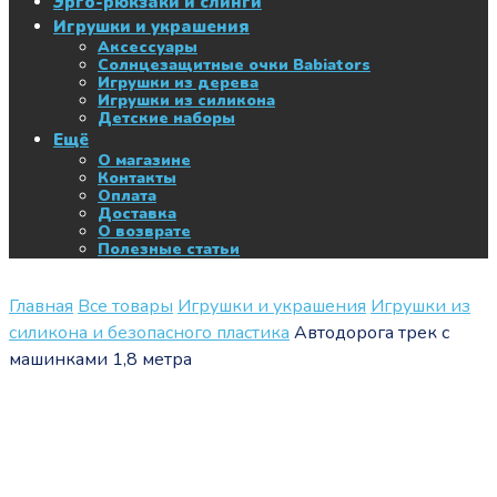
Эрго-рюкзаки и слинги
Игрушки и украшения
Аксессуары
Солнцезащитные очки Babiators
Игрушки из дерева
Игрушки из силикона
Детские наборы
Ещё
О магазине
Контакты
Оплата
Доставка
О возврате
Полезные статьи
Главная
Все товары
Игрушки и украшения
Игрушки из
силикона и безопасного пластика
Автодорога трек с
машинками 1,8 метра