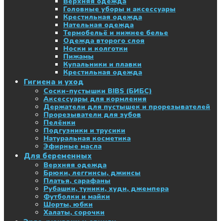
Верхняя одежда
Головные уборы и аксессуары
Крестильная одежда
Нательная одежда
Термобельё и нижнее белье
Одежда второго слоя
Носки и колготки
Пижамы
Купальники и плавки
Крестильная одежда
Гигиена и уход
Соски-пустышки BIBS (БИБС)
Аксессуары для кормления
Держатели для пустышек и прорезывателей
Прорезыватели для зубов
Пелёнки
Подгузники и трусики
Натуральная косметика
Эфирные масла
Для беременных
Верхняя одежда
Брюки, леггинсы, джинсы
Платья, сарафаны
Рубашки, туники, худи, джемпера
Футболки и майки
Шорты, юбки
Халаты, сорочки