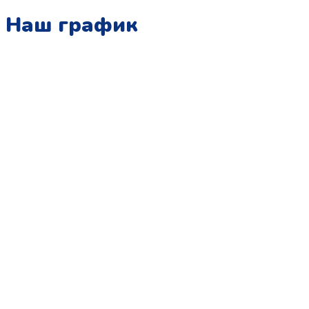
Наш график
Понедельник:
с 10:00 до 15:00
Вторник:
с 13:00 до 19:00
Среда:
с 10:00 до 15:00
Четверг:
с 13:00 до 19:00
Пятница:
с 10:00 до 15:00
Суббота:
с 12:00 до 18:00
Воскресенье:
в офисе выходной