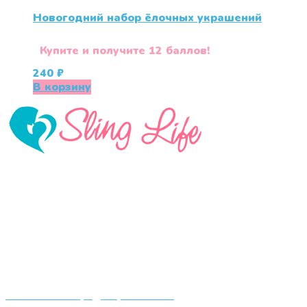
Новогодний набор ёлочных украшений
Купите и получите 12 баллов!
240
₽
В корзину
«СлингЛайф: Ушки Макушки» предлагает широкий
выбор качественных детских товаров от лучших
мировых производителей по низким ценам. Мы знаем,
что мамочкам некогда бегать по магазинам и торговым
центрам в поисках качественной одежды, игрушек и
различных детских принадлежностей. Поэтому мы
создали удобный интернет-магазин товаров для детей
и будущих мам.
Политика конфиденциальности