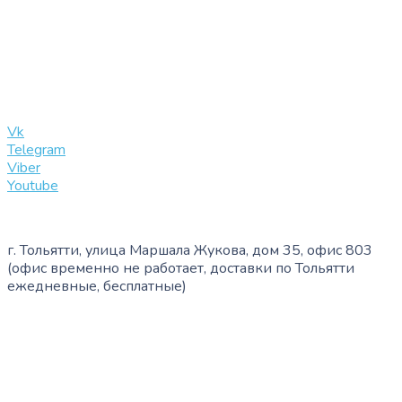
+7 (909) 365-40-53
info@slinglife.ru
Vk
Telegram
Viber
Youtube
г. Тольятти, улица Маршала Жукова, дом 35, офис 803
(офис временно не работает, доставки по Тольятти
ежедневные, бесплатные)
+7 (909) 365-40-53