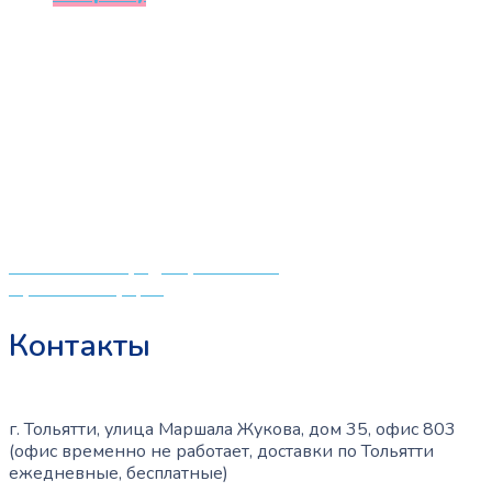
составляла
750 ₽.
1150 ₽.
«СлингЛайф: Ушки Макушки» предлагает широкий
выбор качественных детских товаров от лучших
мировых производителей по низким ценам. Мы знаем,
что мамочкам некогда бегать по магазинам и торговым
центрам в поисках качественной одежды, игрушек и
различных детских принадлежностей. Поэтому мы
создали удобный интернет-магазин товаров для детей
и будущих мам.
Политика конфиденциальности
Публичная оферта
Контакты
г. Тольятти, улица Маршала Жукова, дом 35, офис 803
(офис временно не работает, доставки по Тольятти
ежедневные, бесплатные)