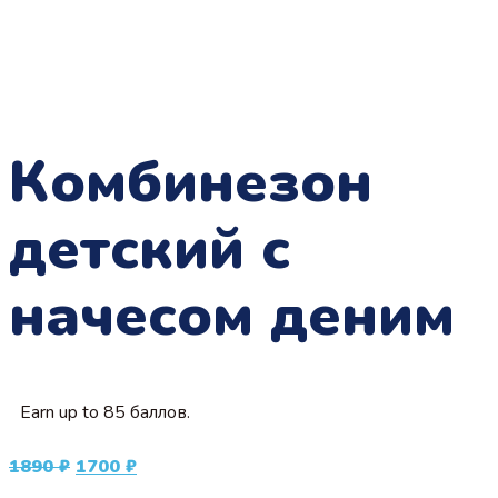
Комбинезон
детский с
начесом деним
Earn up to 85 баллов.
Первоначальная
Текущая
1890
₽
1700
₽
цена
цена: