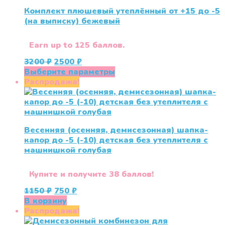
Комплект плюшевый утеплённый от +15 до -5
(на выписку) бежевый
Earn up to 125 баллов.
Первоначальная
Текущая
3200
₽
2500
₽
цена
цена:
Этот
Выберите параметры
составляла
2500 ₽.
товар
Распродажа!
3200 ₽.
имеет
несколько
вариаций.
Опции
Весенняя (осенняя, демисезонная) шапка-
можно
капор до -5 (-10) детская без утеплителя с
выбрать
машнишкой голубая
на
странице
товара.
Купите и получите 38 баллов!
Первоначальная
Текущая
1150
₽
750
₽
цена
цена:
В корзину
составляла
750 ₽.
Распродажа!
1150 ₽.