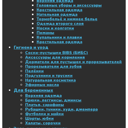
Верхняя одежда
Головные уборы и аксессуары
Крестильная одежда
Нательная одежда
Термобельё и нижнее белье
Одежда второго слоя
Носки и колготки
Пижамы
Купальники и плавки
Крестильная одежда
Гигиена и уход
Соски-пустышки BIBS (БИБС)
Аксессуары для кормления
Держатели для пустышек и прорезывателей
Прорезыватели для зубов
Пелёнки
Подгузники и трусики
Натуральная косметика
Эфирные масла
Для беременных
Верхняя одежда
Брюки, леггинсы, джинсы
Платья, сарафаны
Рубашки, туники, худи, джемпера
Футболки и майки
Шорты, юбки
Халаты, сорочки