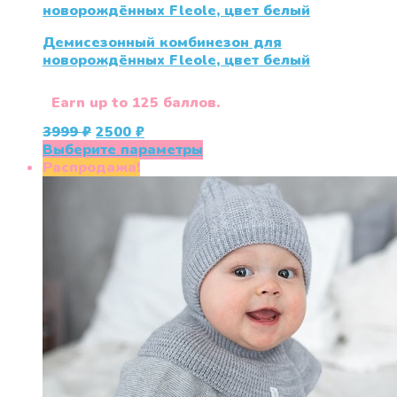
Демисезонный комбинезон для
новорождённых Fleole, цвет белый
Earn up to 125 баллов.
Первоначальная
Текущая
3999
₽
2500
₽
цена
цена:
Этот
Выберите параметры
составляла
2500 ₽.
товар
Распродажа!
3999 ₽.
имеет
несколько
вариаций.
Опции
можно
выбрать
на
странице
товара.