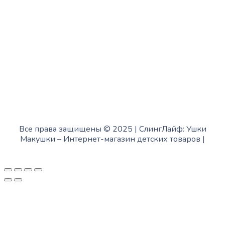
Суббота:
с 12:00 до 18:00
Воскресенье:
в офисе выходной
Все права защищены © 2025 | СлингЛайф: Ушки
Макушки –
Интернет-магазин детских товаров
|
Fofanov.su