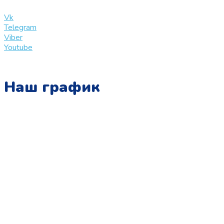
info@slinglife.ru
Vk
Telegram
Viber
Youtube
Наш график
Понедельник:
с 10:00 до 15:00
Вторник:
с 13:00 до 19:00
Среда:
с 10:00 до 15:00
Четверг:
с 13:00 до 19:00
Пятница:
с 10:00 до 15:00