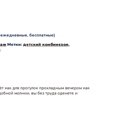
и ежедневные, бесплатные)
даж
Метки:
детский комбинезон
,
м
ёт как для прогулок прохладным вечером как
добной молнии, вы без труда оденете и