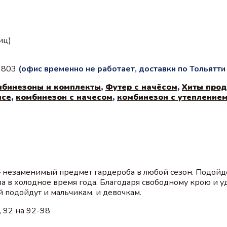
иц)
с 803
(офис временно не работает, доставки по Тольятт
мбинезоны и комплекты
,
Футер с начёсом
,
Хиты про
исе
,
комбинезон с начесом
,
комбинезон с утепление
– незаменимый предмет гардероба в любой сезон. Подойд
ва в холодное время года. Благодаря свободному крою и у
 подойдут и мальчикам, и девочкам.
, 92 на 92-98