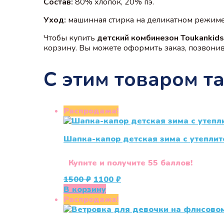
Состав:
80% хлопок, 20% пэ.
Уход:
машинная стирка на деликатном режиме 
Чтобы купить
детский комбинезон Toukankids
корзину. Вы можете оформить заказ, позвонив 
С этим товаром т
Распродажа!
Шапка-капор детская зима с утеплит
Купите и получите 55 баллов!
Первоначальная
Текущая
1500
₽
1100
₽
цена
цена:
В корзину
составляла
1100 ₽.
Распродажа!
1500 ₽.