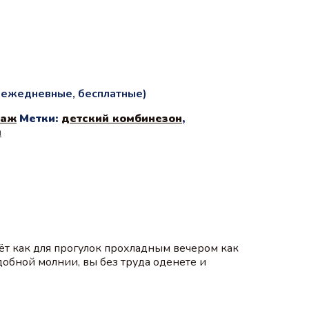
и ежедневные, бесплатные)
даж
Метки:
детский комбинезон
,
м
ёт как для прогулок прохладным вечером как
добной молнии, вы без труда оденете и