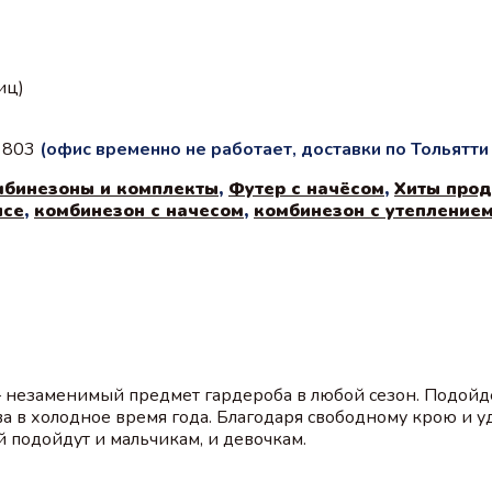
иц)
с 803
(офис временно не работает, доставки по Тольятт
мбинезоны и комплекты
,
Футер с начёсом
,
Хиты про
исе
,
комбинезон с начесом
,
комбинезон с утепление
– незаменимый предмет гардероба в любой сезон. Подойд
ва в холодное время года. Благодаря свободному крою и у
 подойдут и мальчикам, и девочкам.