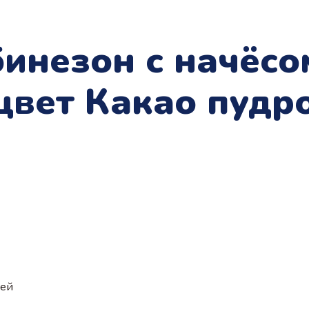
инезон с начёсо
цвет Какао пудр
ией