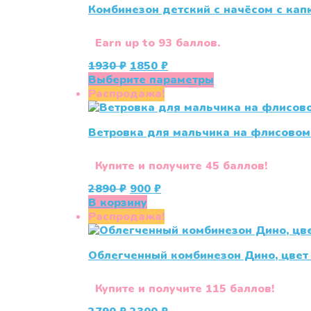
Комбинезон детский с начёсом с ка
Earn up to 93 баллов.
Первоначальная
Текущая
1930
₽
1850
₽
цена
цена:
Этот
Выберите параметры
составляла
1850 ₽.
товар
Распродажа!
1930 ₽.
имеет
несколько
Ветровка для мальчика на флисовом
вариаций.
Опции
можно
Купите и получите 45 баллов!
выбрать
Первоначальная
Текущая
2890
₽
900
₽
на
цена
цена:
В корзину
странице
составляла
900 ₽.
Распродажа!
товара.
2890 ₽.
Облегченный комбинезон Дино, цвет 
Купите и получите 115 баллов!