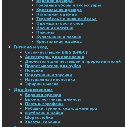
Верхняя одежда
Головные уборы и аксессуары
Крестильная одежда
Нательная одежда
Термобельё и нижнее белье
Одежда второго слоя
Носки и колготки
Пижамы
Купальники и плавки
Крестильная одежда
Гигиена и уход
Соски-пустышки BIBS (БИБС)
Аксессуары для кормления
Держатели для пустышек и прорезывателей
Прорезыватели для зубов
Пелёнки
Подгузники и трусики
Натуральная косметика
Эфирные масла
Для беременных
Верхняя одежда
Брюки, леггинсы, джинсы
Платья, сарафаны
Рубашки, туники, худи, джемпера
Футболки и майки
Шорты, юбки
Халаты, сорочки