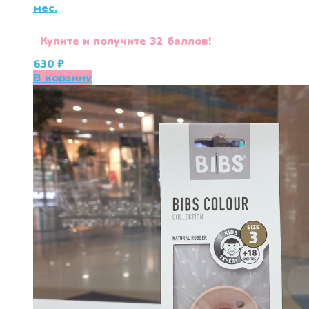
меc.
Купите и получите 32 баллов!
630
₽
В корзину