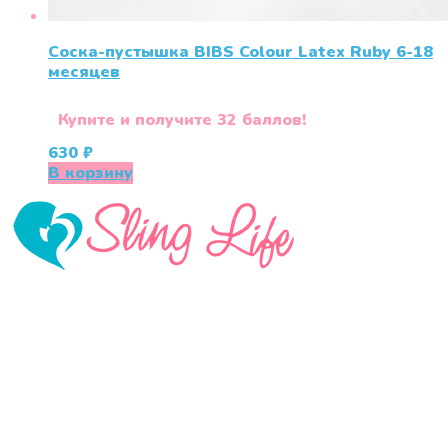
Соска-пустышка BIBS Colour Latex Ruby 6-18
месяцев
Купите и получите 32 баллов!
630
₽
В корзину
«СлингЛайф: Ушки Макушки» предлагает широкий
выбор качественных детских товаров от лучших
мировых производителей по низким ценам. Мы знаем,
что мамочкам некогда бегать по магазинам и торговым
центрам в поисках качественной одежды, игрушек и
различных детских принадлежностей. Поэтому мы
создали удобный интернет-магазин товаров для детей
и будущих мам.