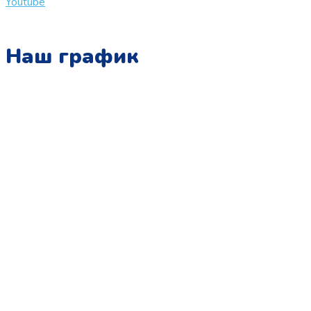
Youtube
Наш график
Понедельник:
с 10:00 до 15:00
Вторник:
с 13:00 до 19:00
Среда:
с 10:00 до 15:00
Четверг:
с 13:00 до 19:00
Пятница:
с 10:00 до 15:00
Суббота:
с 12:00 до 18:00
Воскресенье:
в офисе выходной