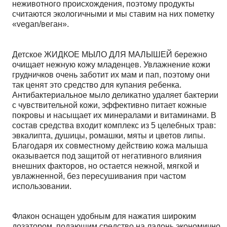
неживотного происхождения, поэтому продукты
считаются экологичными и мы ставим на них пометку
«vegan/веган».
Детское ЖИДКОЕ МЫЛО ДЛЯ МАЛЫШЕЙ бережно
очищает нежную кожу младенцев. Увлажнение кожи
грудничков очень заботит их мам и пап, поэтому они
так ценят это средство для купания ребенка.
Антибактериальное мыло деликатно удаляет бактерии
с чувствительной кожи, эффективно питает кожные
покровы и насыщает их минералами и витаминами. В
состав средства входит комплекс из 5 целебных трав:
эвкалипта, душицы, ромашки, мяты и цветов липы.
Благодаря их совместному действию кожа малыша
оказывается под защитой от негативного влияния
внешних факторов, но остается нежной, мягкой и
увлажненной, без пересушивания при частом
использовании.
Флакон оснащен удобным для нажатия широким
дозатором, подающим средство на ладонь экономично,