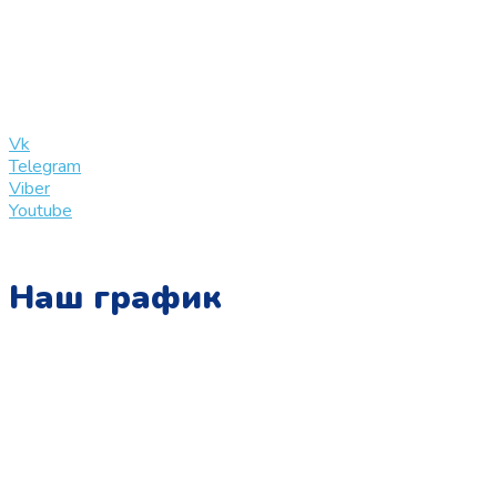
+7 (909) 365-40-53
info@slinglife.ru
Vk
Telegram
Viber
Youtube
Наш график
Понедельник:
с 10:00 до 15:00
Вторник:
с 13:00 до 19:00
Среда: