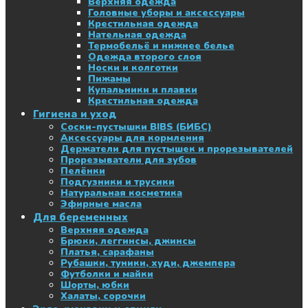
Верхняя одежда
Головные уборы и аксессуары
Крестильная одежда
Нательная одежда
Термобельё и нижнее белье
Одежда второго слоя
Носки и колготки
Пижамы
Купальники и плавки
Крестильная одежда
Гигиена и уход
Соски-пустышки BIBS (БИБС)
Аксессуары для кормления
Держатели для пустышек и прорезывателей
Прорезыватели для зубов
Пелёнки
Подгузники и трусики
Натуральная косметика
Эфирные масла
Для беременных
Верхняя одежда
Брюки, леггинсы, джинсы
Платья, сарафаны
Рубашки, туники, худи, джемпера
Футболки и майки
Шорты, юбки
Халаты, сорочки