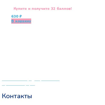
Купите и получите 32 баллов!
630
₽
В корзину
«СлингЛайф: Ушки Макушки» предлагает широкий
выбор качественных детских товаров от лучших
мировых производителей по низким ценам. Мы знаем,
что мамочкам некогда бегать по магазинам и торговым
центрам в поисках качественной одежды, игрушек и
различных детских принадлежностей. Поэтому мы
создали удобный интернет-магазин товаров для детей
и будущих мам.
Политика конфиденциальности
Публичная оферта
Контакты