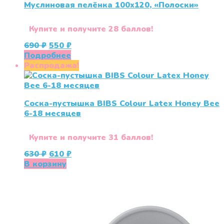
Муслиновая пелёнка 100х120, «Полоски»
Купите и получите 28 баллов!
Первоначальная
Текущая
690
₽
550
₽
цена
цена:
Подробнее
составляла
550 ₽.
Распродажа!
690 ₽.
Соска-пустышка BIBS Colour Latex Honey Bee
6-18 месяцев
Купите и получите 31 баллов!
Первоначальная
Текущая
630
₽
610
₽
цена
цена:
В корзину
составляла
610 ₽.
630 ₽.