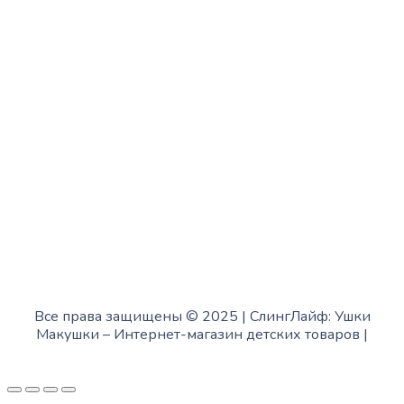
с 10:00 до 15:00
Четверг:
с 13:00 до 19:00
Пятница:
с 10:00 до 15:00
Суббота:
с 12:00 до 18:00
Воскресенье:
в офисе выходной
Все права защищены © 2025 | СлингЛайф: Ушки
Макушки –
Интернет-магазин детских товаров
|
Fofanov.su