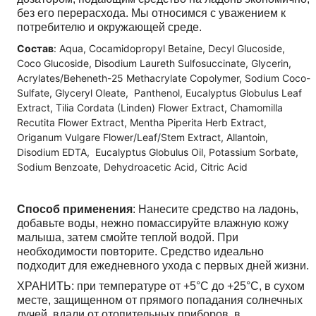
без его перерасхода. Мы относимся с уважением к
потребителю и окружающей среде.
Состав
: Aqua, Cocamidopropyl Betaine, Decyl Glucoside,
Coco Glucoside, Disodium Laureth Sulfosuccinate, Glycerin,
Acrylates/Beheneth-25 Methacrylate Copolymer, Sodium Coco-
Sulfate, Glyceryl Oleate, Panthenol, Eucalyptus Globulus Leaf
Extract, Tilia Cordata (Linden) Flower Extract, Chamomilla
Recutita Flower Extract, Mentha Piperita Herb Extract,
Origanum Vulgare Flower/Leaf/Stem Extract, Allantoin,
Disodium EDTA, Eucalyptus Globulus Oil, Potassium Sorbate,
Sodium Benzoate, Dehydroacetic Acid, Citric Acid
Способ применения
: Нанесите средство на ладонь,
добавьте воды, нежно помассируйте влажную кожу
малыша, затем смойте теплой водой. При
необходимости повторите. Средство идеально
подходит для ежедневного ухода с первых дней жизни.
ХРАНИТЬ: при температуре от +5°C до +25°C, в сухом
месте, защищенном от прямого попадания солнечных
лучей, вдали от отопительных приборов, в