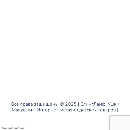
с 10:00 до 15:00
Четверг:
с 13:00 до 19:00
Пятница:
с 10:00 до 15:00
Суббота:
с 12:00 до 18:00
Воскресенье:
в офисе выходной
Все права защищены © 2025 | СлингЛайф: Ушки
Макушки –
Интернет-магазин детских товаров
|
Fofanov.su