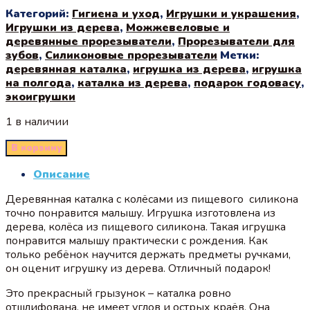
Категорий:
Гигиена и уход
,
Игрушки и украшения
,
Игрушки из дерева
,
Можжевеловые и
деревянные прорезыватели
,
Прорезыватели для
зубов
,
Силиконовые прорезыватели
Метки:
деревянная каталка
,
игрушка из дерева
,
игрушка
на полгода
,
каталка из дерева
,
подарок годовасу
,
экоигрушки
1 в наличии
В корзину
Описание
Деревянная каталка с колёсами из пищевого силикона
точно понравится малышу. Игрушка изготовлена из
дерева, колёса из пищевого силикона. Такая игрушка
понравится малышу практически с рождения. Как
только ребёнок научится держать предметы ручками,
он оценит игрушку из дерева. Отличный подарок!
Это прекрасный грызунок – каталка ровно
отшлифована, не имеет углов и острых краёв. Она