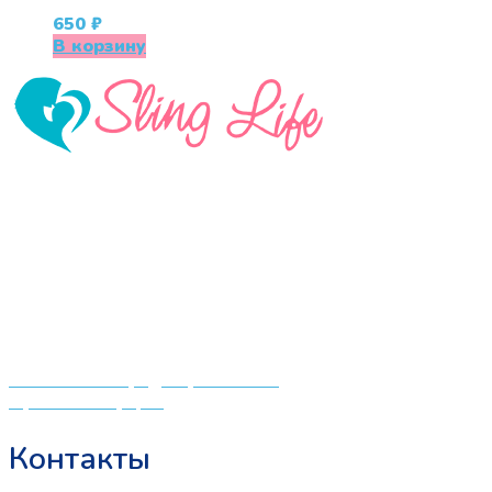
650
₽
В корзину
«СлингЛайф: Ушки Макушки» предлагает широкий
выбор качественных детских товаров от лучших
мировых производителей по низким ценам. Мы знаем,
что мамочкам некогда бегать по магазинам и торговым
центрам в поисках качественной одежды, игрушек и
различных детских принадлежностей. Поэтому мы
создали удобный интернет-магазин товаров для детей
и будущих мам.
Политика конфиденциальности
Публичная оферта
Контакты