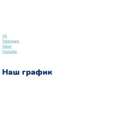
+7 (909) 365-40-53
info@slinglife.ru
Vk
Telegram
Viber
Youtube
Наш график
Понедельник:
с 10:00 до 15:00
Вторник:
с 13:00 до 19:00
Среда: