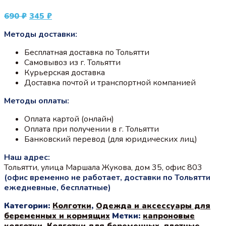
Первоначальная
Текущая
690
₽
345
₽
цена
цена:
Методы доставки:
составляла
345 ₽.
690 ₽.
Бесплатная доставка по Тольятти
Самовывоз из г. Тольятти
Курьерская доставка
Доставка почтой и транспортной компанией
Методы оплаты:
Оплата картой (онлайн)
Оплата при получении в г. Тольятти
Банковский перевод (для юридических лиц)
Наш адрес:
Тольятти, улица Маршала Жукова, дом 35, офис 803
(офис временно не работает, доставки по Тольятти
ежедневные, бесплатные)
Категории:
Колготки
,
Одежда и аксессуары для
беременных и кормящих
Метки:
капроновые
колготки
,
Колготки для беременных
,
плотные