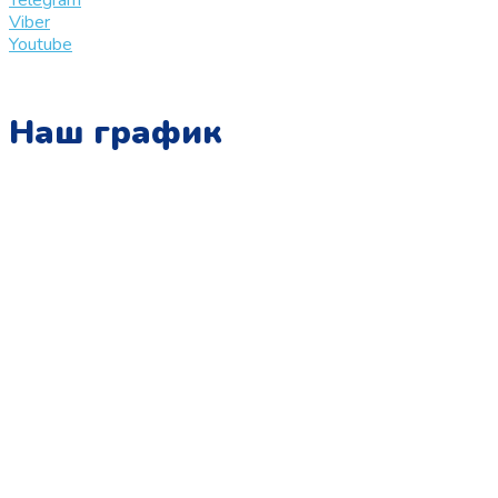
Telegram
Viber
Youtube
Наш график
Понедельник:
с 10:00 до 15:00
Вторник:
с 13:00 до 19:00
Среда:
с 10:00 до 15:00
Четверг:
с 13:00 до 19:00
Пятница:
с 10:00 до 15:00
Суббота:
с 12:00 до 18:00
Воскресенье: