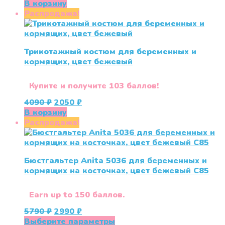
цена
цена:
В корзину
составляла
600 ₽.
Распродажа!
1200 ₽.
Трикотажный костюм для беременных и
кормящих, цвет бежевый
Купите и получите 103 баллов!
Первоначальная
Текущая
4090
₽
2050
₽
цена
цена:
В корзину
составляла
2050 ₽.
Распродажа!
4090 ₽.
Бюстгальтер Anita 5036 для беременных и
кормящих на косточках, цвет бежевый С85
Earn up to 150 баллов.
Первоначальная
Текущая
5790
₽
2990
₽
цена
цена:
Этот
Выберите параметры