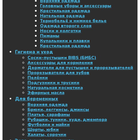
Верхняя одежда
Головные уборы и аксессуары
Крестильная одежда
Нательная одежда
Термобельё и нижнее белье
Одежда второго слоя
Носки и колготки
Пижамы
Купальники и плавки
Крестильная одежда
Гигиена и уход
Соски-пустышки BIBS (БИБС)
Аксессуары для кормления
Держатели для пустышек и прорезывателей
Прорезыватели для зубов
Пелёнки
Подгузники и трусики
Натуральная косметика
Эфирные масла
Для беременных
Верхняя одежда
Брюки, леггинсы, джинсы
Платья, сарафаны
Рубашки, туники, худи, джемпера
Футболки и майки
Шорты, юбки
Халаты, сорочки