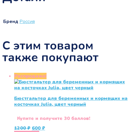
Бренд
Россия
С этим товаром
также покупают
Распродажа!
Бюстгальтер для беременных и кормящих на
косточках Julia, цвет черный
Купите и получите 30 баллов!
Первоначальная
Текущая
1200
₽
600
₽