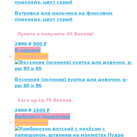
несколько
вариаций.
Ветровка для мальчика на флисовом
Опции
подкладе, цвет серый
можно
выбрать
на
Купите и получите 45 баллов!
странице
Первоначальная
Текущая
2890
₽
900
₽
товара.
цена
цена:
В корзину
составляла
900 ₽.
Распродажа!
2890 ₽.
Весенняя (осенняя) куртка для девочки, р-
ры 80 и 86
Earn up to 75 баллов.
Первоначальная
Текущая
2000
₽
1500
₽
цена
цена:
Этот
Выберите параметры
составляла
1500 ₽.
товар
Распродажа!
2000 ₽.
имеет
несколько