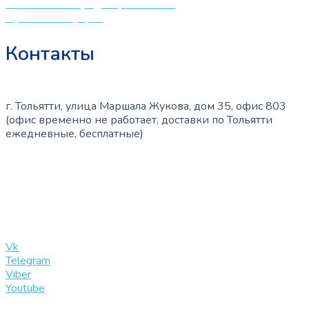
Политика конфиденциальности
Публичная оферта
Контакты
г. Тольятти, улица Маршала Жукова, дом 35, офис 803
(офис временно не работает, доставки по Тольятти
ежедневные, бесплатные)
+7 (909) 365-40-53
info@slinglife.ru
Vk
Telegram
Viber
Youtube