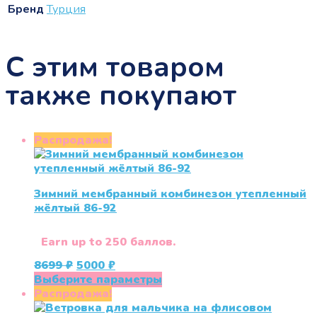
Бренд
Турция
С этим товаром
также покупают
Распродажа!
Зимний мембранный комбинезон утепленный
жёлтый 86-92
Earn up to 250 баллов.
Первоначальная
Текущая
8699
₽
5000
₽
цена
цена:
Этот
Выберите параметры
составляла
5000 ₽.
товар
Распродажа!
8699 ₽.
имеет