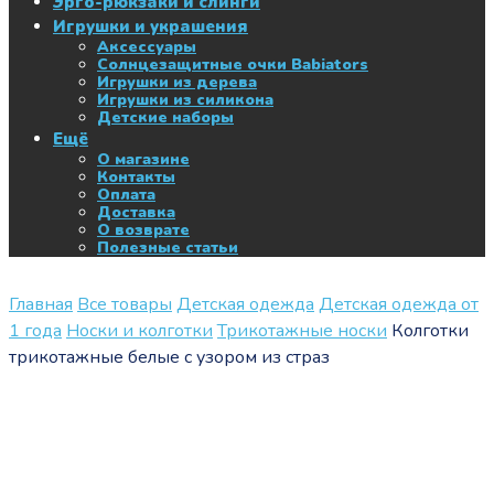
Эрго-рюкзаки и слинги
Игрушки и украшения
Аксессуары
Солнцезащитные очки Babiators
Игрушки из дерева
Игрушки из силикона
Детские наборы
Ещё
О магазине
Контакты
Оплата
Доставка
О возврате
Полезные статьи
Главная
Все товары
Детская одежда
Детская одежда от
1 года
Носки и колготки
Трикотажные носки
Колготки
трикотажные белые с узором из страз