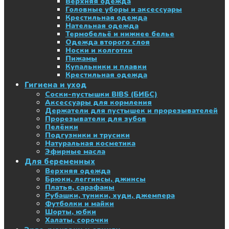
Верхняя одежда
Головные уборы и аксессуары
Крестильная одежда
Нательная одежда
Термобельё и нижнее белье
Одежда второго слоя
Носки и колготки
Пижамы
Купальники и плавки
Крестильная одежда
Гигиена и уход
Соски-пустышки BIBS (БИБС)
Аксессуары для кормления
Держатели для пустышек и прорезывателей
Прорезыватели для зубов
Пелёнки
Подгузники и трусики
Натуральная косметика
Эфирные масла
Для беременных
Верхняя одежда
Брюки, леггинсы, джинсы
Платья, сарафаны
Рубашки, туники, худи, джемпера
Футболки и майки
Шорты, юбки
Халаты, сорочки