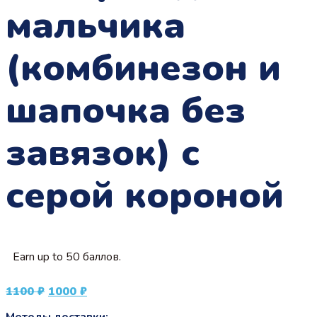
мальчика
(комбинезон и
шапочка без
завязок) с
серой короной
Earn up to 50 баллов.
Первоначальная
Текущая
1100
₽
1000
₽
цена
цена:
Методы доставки: