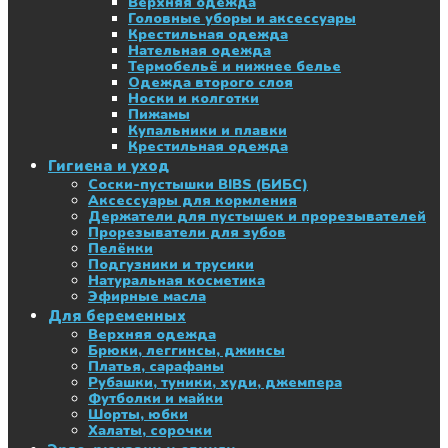
Верхняя одежда
Головные уборы и аксессуары
Крестильная одежда
Нательная одежда
Термобельё и нижнее белье
Одежда второго слоя
Носки и колготки
Пижамы
Купальники и плавки
Крестильная одежда
Гигиена и уход
Соски-пустышки BIBS (БИБС)
Аксессуары для кормления
Держатели для пустышек и прорезывателей
Прорезыватели для зубов
Пелёнки
Подгузники и трусики
Натуральная косметика
Эфирные масла
Для беременных
Верхняя одежда
Брюки, леггинсы, джинсы
Платья, сарафаны
Рубашки, туники, худи, джемпера
Футболки и майки
Шорты, юбки
Халаты, сорочки