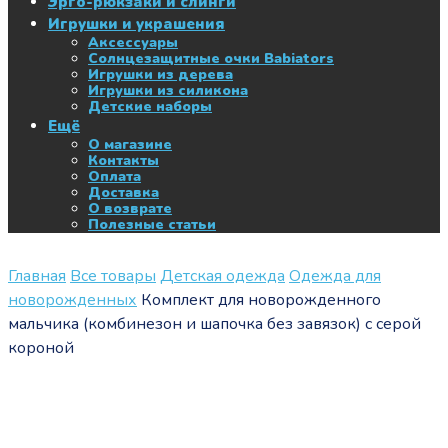
Эрго-рюкзаки и слинги
Игрушки и украшения
Аксессуары
Солнцезащитные очки Babiators
Игрушки из дерева
Игрушки из силикона
Детские наборы
Ещё
О магазине
Контакты
Оплата
Доставка
О возврате
Полезные статьи
Главная
Все товары
Детская одежда
Одежда для
новорожденных
Комплект для новорожденного
мальчика (комбинезон и шапочка без завязок) с серой
короной