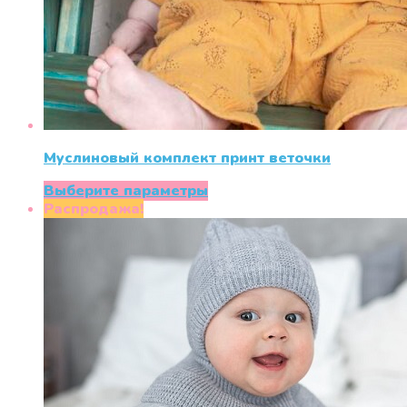
Муслиновый комплект принт веточки
Этот
Выберите параметры
товар
Распродажа!
имеет
несколько
вариаций.
Опции
можно
выбрать
на
странице
товара.