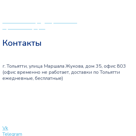
создали удобный интернет-магазин товаров для детей
и будущих мам.
Политика конфиденциальности
Публичная оферта
Контакты
г. Тольятти, улица Маршала Жукова, дом 35, офис 803
(офис временно не работает, доставки по Тольятти
ежедневные, бесплатные)
+7 (909) 365-40-53
info@slinglife.ru
Vk
Telegram