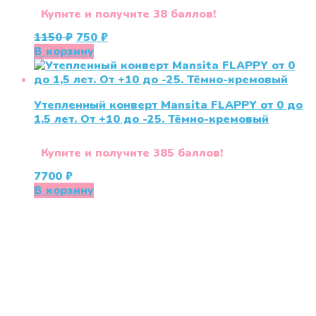
Купите и получите 38 баллов!
Первоначальная
Текущая
1150
₽
750
₽
цена
цена:
В корзину
составляла
750 ₽.
1150 ₽.
Утепленный конверт Mansita FLAPPY от 0 до
1,5 лет. От +10 до -25. Тёмно-кремовый
Купите и получите 385 баллов!
7700
₽
В корзину
«СлингЛайф: Ушки Макушки» предлагает широкий
выбор качественных детских товаров от лучших
мировых производителей по низким ценам. Мы знаем,
что мамочкам некогда бегать по магазинам и торговым
центрам в поисках качественной одежды, игрушек и
различных детских принадлежностей. Поэтому мы