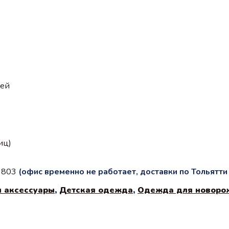
ией
иц)
с 803
(офис временно не работает, доставки по Тольятт
и аксессуары
,
Детская одежда
,
Одежда для новоро