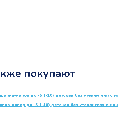
акже покупают
апка-капор до -5 (-10) детская без утеплителя с м