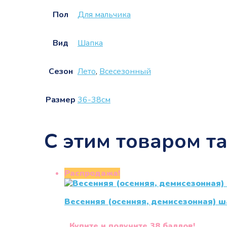
Пол
Для мальчика
Вид
Шапка
Сезон
Лето
,
Всесезонный
Размер
36-38см
С этим товаром т
Распродажа!
Весенняя (осенняя, демисезонная) ш
Купите и получите 38 баллов!