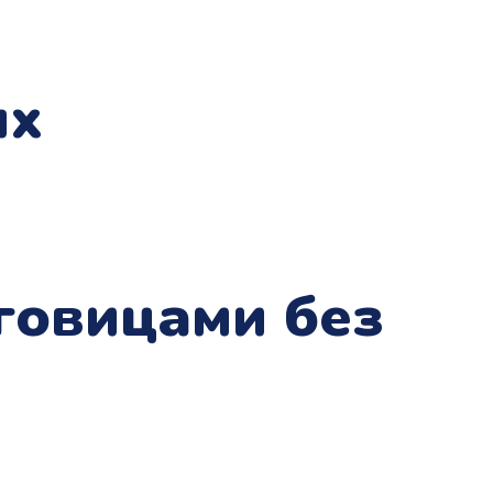
ых
говицами без