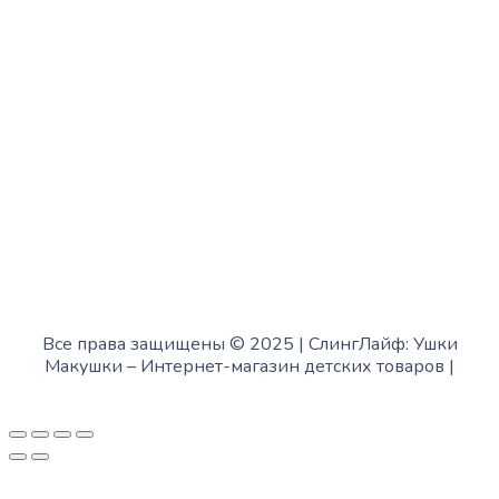
Пятница:
с 10:00 до 15:00
Суббота:
с 12:00 до 18:00
Воскресенье:
в офисе выходной
Все права защищены © 2025 | СлингЛайф: Ушки
Макушки –
Интернет-магазин детских товаров
|
Fofanov.su