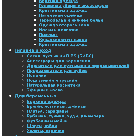
Верхняя одежда
Головные уборы и аксессуары
Крестильная одежда
Нательная одежда
Термобельё и нижнее белье
Одежда второго слоя
Носки и колготки
Пижамы
Купальники и плавки
Крестильная одежда
Гигиена и уход
Соски-пустышки BIBS (БИБС)
Аксессуары для кормления
Держатели для пустышек и прорезывателей
Прорезыватели для зубов
Пелёнки
Подгузники и трусики
Натуральная косметика
Эфирные масла
Для беременных
Верхняя одежда
Брюки, леггинсы, джинсы
Платья, сарафаны
Рубашки, туники, худи, джемпера
Футболки и майки
Шорты, юбки
Халаты, сорочки