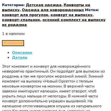
Категории:
Детская одежда
,
Конверты на
выписку
,
Одежда для новорожденных
Метки:
конверт для прогулок
,
конверт на выписку
,
конверт-спальник
,
осенний комплект на выписку
из роддома
1 в наличии
В корзину
Описание
Детали
Этот комплект и конверт для новорождённого
невероятно практичный. Он подойдет для выписки из
роддома, а так же прогулок морозной зимой. Зимний
комплект на выписку «Новый Орсетто» с теплым
меховым конвертом на молнии. В верхней части
завязки имитируют капюшон, имеет отворот, чтоб
укрыть лицо малыша от непогоды. В нижней части
конверт дополнительно украшен вышивкой. На
капюшоне отстегивающаяся опушка из натурального
меха Конверт имеет жесткое дно-матрасик из