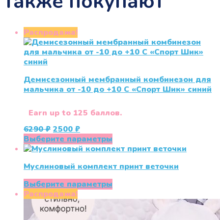
также покупают
Распродажа!
Демисезонный мембранный комбинезон для
мальчика от -10 до +10 С «Спорт Шик» синий
Earn up to 125 баллов.
Первоначальная
Текущая
6290
₽
2500
₽
цена
цена:
Этот
Выберите параметры
составляла
2500 ₽.
товар
6290 ₽.
имеет
Муслиновый комплект принт веточки
несколько
вариаций.
Этот
Выберите параметры
Опции
товар
Распродажа!
можно
имеет
выбрать
несколько
на