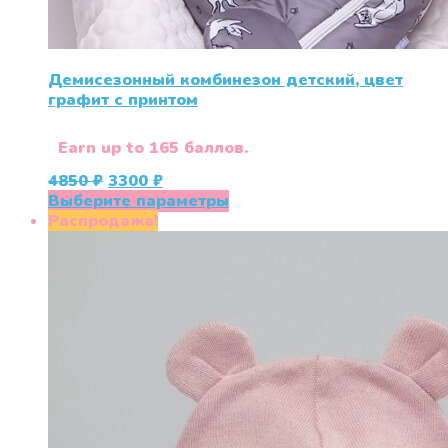
Демисезонный комбинезон детский, цвет
графит с принтом
Earn up to 165 баллов.
Первоначальная
Текущая
4850
₽
3300
₽
цена
цена:
Этот
Выберите параметры
составляла
3300 ₽.
товар
Распродажа!
4850 ₽.
имеет
несколько
вариаций.
Опции
можно
выбрать
на
странице
товара.