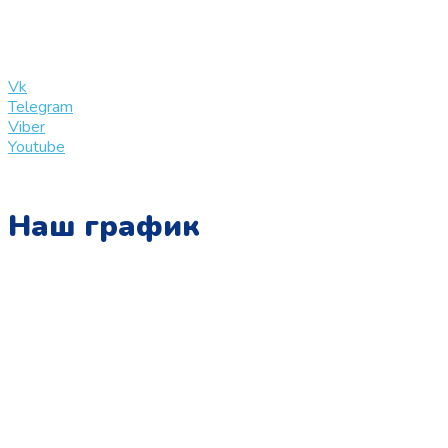
info@slinglife.ru
Vk
Telegram
Viber
Youtube
Наш график
Понедельник:
с 10:00 до 15:00
Вторник:
с 13:00 до 19:00
Среда:
с 10:00 до 15:00
Четверг:
с 13:00 до 19:00