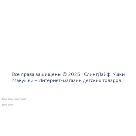
с 12:00 до 18:00
Воскресенье:
в офисе выходной
Все права защищены © 2025 | СлингЛайф: Ушки
Макушки –
Интернет-магазин детских товаров
|
Fofanov.su