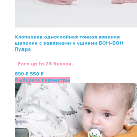
Хлопковая однослойная тонкая вязаная
шапочка с завязками и ушками БОН-БОН
Пудра
Earn up to 28 баллов.
Первоначальная
Текущая
890
₽
550
₽
цена
цена:
Этот
Выберите параметры
составляла
550 ₽.
товар
890 ₽.
имеет
несколько
вариаций.
Опции
можно
выбрать
на
странице