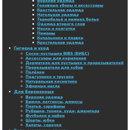
Верхняя одежда
Головные уборы и аксессуары
Крестильная одежда
Нательная одежда
Термобельё и нижнее белье
Одежда второго слоя
Носки и колготки
Пижамы
Купальники и плавки
Крестильная одежда
Гигиена и уход
Соски-пустышки BIBS (БИБС)
Аксессуары для кормления
Держатели для пустышек и прорезывателей
Прорезыватели для зубов
Пелёнки
Подгузники и трусики
Натуральная косметика
Эфирные масла
Для беременных
Верхняя одежда
Брюки, леггинсы, джинсы
Платья, сарафаны
Рубашки, туники, худи, джемпера
Футболки и майки
Шорты, юбки
Халаты, сорочки