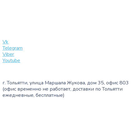
+7 (909) 365-40-53
info@slinglife.ru
Vk
Telegram
Viber
Youtube
г. Тольятти, улица Маршала Жукова, дом 35, офис 803
(офис временно не работает, доставки по Тольятти
ежедневные, бесплатные)
+7 (909) 365-40-53