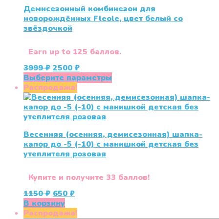
Демисезонный комбинезон для
новорождённых Fleole, цвет белый со
звёздочкой
Earn up to 125 баллов.
Первоначальная
Текущая
3999
₽
2500
₽
цена
цена:
Этот
Выберите параметры
составляла
2500 ₽.
товар
Распродажа!
3999 ₽.
имеет
несколько
вариаций.
Опции
Весенняя (осенняя, демисезонная) шапка-
можно
капор до -5 (-10) с манишкой детская без
выбрать
утеплителя розовая
на
странице
товара.
Купите и получите 33 баллов!
Первоначальная
Текущая
1150
₽
650
₽
цена
цена:
В корзину
составляла
650 ₽.
Распродажа!