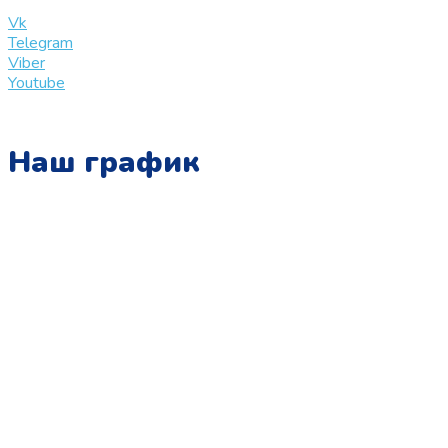
info@slinglife.ru
Vk
Telegram
Viber
Youtube
Наш график
Понедельник:
с 10:00 до 15:00
Вторник:
с 13:00 до 19:00
Среда:
с 10:00 до 15:00
Четверг:
с 13:00 до 19:00
Пятница:
с 10:00 до 15:00
Суббота: