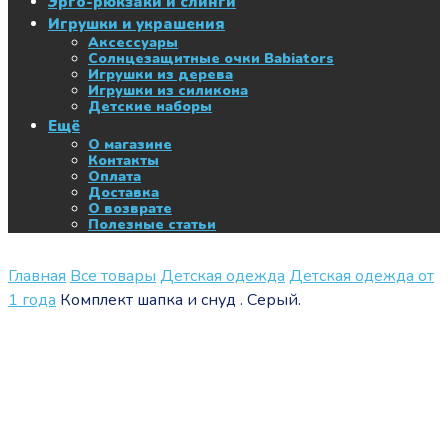
Эрго-рюкзаки и слинги
Игрушки и украшения
Аксессуары
Солнцезащитные очки Babiators
Игрушки из дерева
Игрушки из силикона
Детские наборы
Ещё
О магазине
Контакты
Оплата
Доставка
О возврате
Полезные статьи
Главная
Все товары
Детская одежда
Детская одежда от
1 года
Комплект шапка и снуд . Серый.