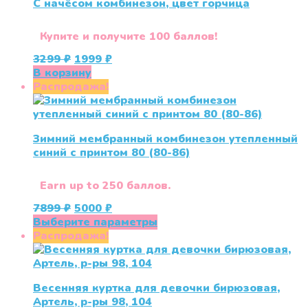
С начёсом комбинезон, цвет горчица
вариаций.
Опции
можно
Купите и получите 100 баллов!
выбрать
Первоначальная
Текущая
3299
₽
1999
₽
на
цена
цена:
В корзину
странице
составляла
1999 ₽.
Распродажа!
товара.
3299 ₽.
Зимний мембранный комбинезон утепленный
синий с принтом 80 (80-86)
Earn up to 250 баллов.
Первоначальная
Текущая
7899
₽
5000
₽
цена
цена:
Этот
Выберите параметры
составляла
5000 ₽.
товар
Распродажа!
7899 ₽.
имеет
несколько
вариаций.
Весенняя куртка для девочки бирюзовая,
Опции
Артель, р-ры 98, 104
можно