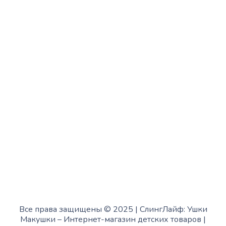
Вторник:
с 13:00 до 19:00
Среда:
с 10:00 до 15:00
Четверг:
с 13:00 до 19:00
Пятница:
с 10:00 до 15:00
Суббота:
с 12:00 до 18:00
Воскресенье:
в офисе выходной
Все права защищены © 2025 | СлингЛайф: Ушки
Макушки –
Интернет-магазин детских товаров
|