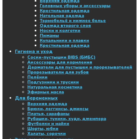
Верхняя одежда
Головные уборы и аксессуары
Крестильная одежда
Нательная одежда
Термобельё и нижнее белье
Одежда второго слоя
Носки и колготки
Пижамы
Купальники и плавки
Крестильная одежда
Гигиена и уход
Соски-пустышки BIBS (БИБС)
Аксессуары для кормления
Держатели для пустышек и прорезывателей
Прорезыватели для зубов
Пелёнки
Подгузники и трусики
Натуральная косметика
Эфирные масла
Для беременных
Верхняя одежда
Брюки, леггинсы, джинсы
Платья, сарафаны
Рубашки, туники, худи, джемпера
Футболки и майки
Шорты, юбки
Халаты, сорочки