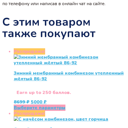
по телефону или написав в онлайн чат на сайте.
С этим товаром
также покупают
Распродажа!
Зимний мембранный комбинезон утепленный
жёлтый 86-92
Earn up to 250 баллов.
Первоначальная
Текущая
8699
₽
5000
₽
цена
цена:
Этот
Выберите параметры
составляла
5000 ₽.
товар
Распродажа!
8699 ₽.
имеет
несколько