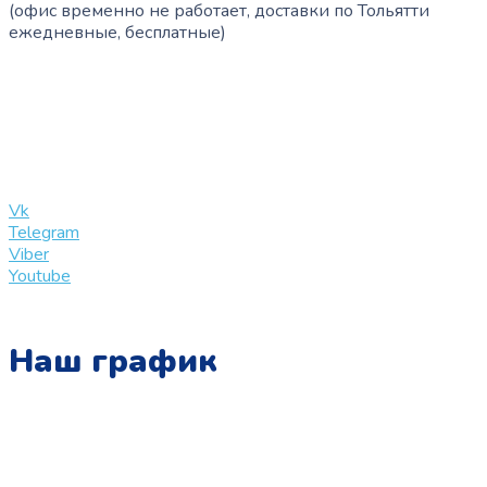
(офис временно не работает, доставки по Тольятти
ежедневные, бесплатные)
+7 (909) 365-40-53
info@slinglife.ru
Vk
Telegram
Viber
Youtube
Наш график
Понедельник:
с 10:00 до 15:00