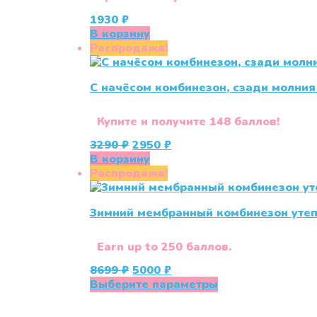
1930
₽
В корзину
Распродажа!
С начёсом комбинезон, сзади молния 
Купите и получите 148 баллов!
Первоначальная
Текущая
3290
₽
2950
₽
цена
цена:
В корзину
составляла
2950 ₽.
Распродажа!
3290 ₽.
Зимний мембранный комбинезон уте
Earn up to 250 баллов.
Первоначальная
Текущая
8699
₽
5000
₽
цена
цена:
Этот
Выберите параметры
составляла
5000 ₽.
товар
8699 ₽.
имеет