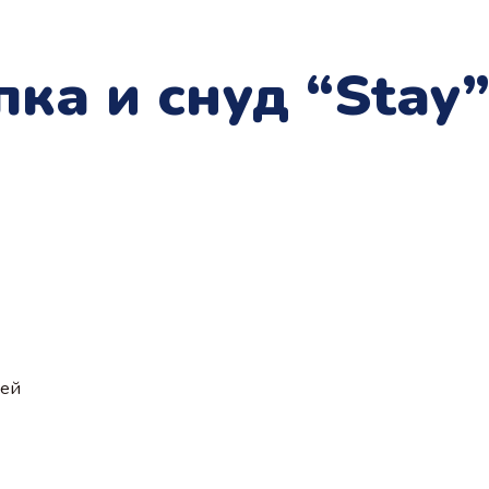
ка и снуд “Stay”
ией