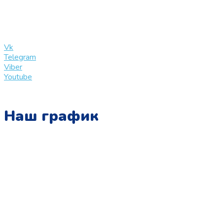
+7 (909) 365-40-53
info@slinglife.ru
Vk
Telegram
Viber
Youtube
Наш график
Понедельник:
с 10:00 до 15:00
Вторник:
с 13:00 до 19:00
Среда:
с 10:00 до 15:00
Четверг: