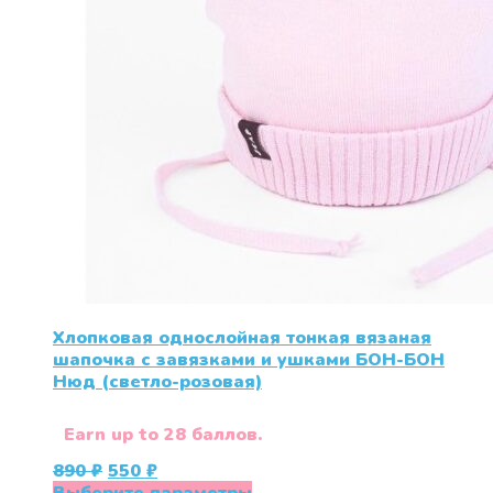
Хлопковая однослойная тонкая вязаная
шапочка с завязками и ушками БОН-БОН
Нюд (светло-розовая)
Earn up to 28 баллов.
Первоначальная
Текущая
890
₽
550
₽
цена
цена:
Этот