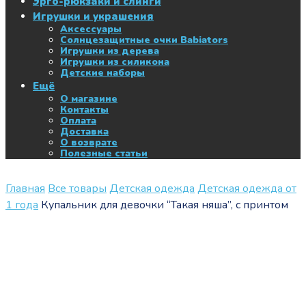
Эрго-рюкзаки и слинги
Игрушки и украшения
Аксессуары
Солнцезащитные очки Babiators
Игрушки из дерева
Игрушки из силикона
Детские наборы
Ещё
О магазине
Контакты
Оплата
Доставка
О возврате
Полезные статьи
Главная
Все товары
Детская одежда
Детская одежда от
1 года
Купальник для девочки “Такая няша”, с принтом