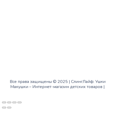
с 13:00 до 19:00
Пятница:
с 10:00 до 15:00
Суббота:
с 12:00 до 18:00
Воскресенье:
в офисе выходной
Все права защищены © 2025 | СлингЛайф: Ушки
Макушки –
Интернет-магазин детских товаров
|
Fofanov.su