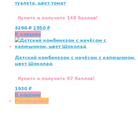
туалета, цвет томат
Купите и получите 148 баллов!
Первоначальная
Текущая
3290
₽
2950
₽
цена
цена:
В корзину
составляла
2950 ₽.
3290 ₽.
Детский комбинезон с начёсом с капюшоном,
цвет Шоколад
Купите и получите 97 баллов!
1930
₽
В корзину
Распродажа!