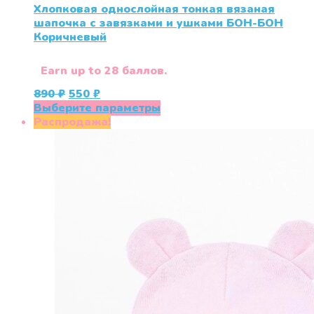
Хлопковая однослойная тонкая вязаная
шапочка с завязками и ушками БОН-БОН
Коричневый
Earn up to 28 баллов.
Первоначальная
Текущая
890
₽
550
₽
цена
цена:
Этот
Выберите параметры
составляла
550 ₽.
товар
Распродажа!
890 ₽.
имеет
несколько
вариаций.
Опции
можно
выбрать
на
странице
товара.