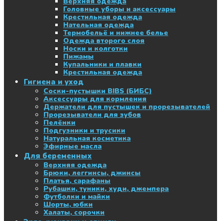
Верхняя одежда
Головные уборы и аксессуары
Крестильная одежда
Нательная одежда
Термобельё и нижнее белье
Одежда второго слоя
Носки и колготки
Пижамы
Купальники и плавки
Крестильная одежда
Гигиена и уход
Соски-пустышки BIBS (БИБС)
Аксессуары для кормления
Держатели для пустышек и прорезывателей
Прорезыватели для зубов
Пелёнки
Подгузники и трусики
Натуральная косметика
Эфирные масла
Для беременных
Верхняя одежда
Брюки, леггинсы, джинсы
Платья, сарафаны
Рубашки, туники, худи, джемпера
Футболки и майки
Шорты, юбки
Халаты, сорочки