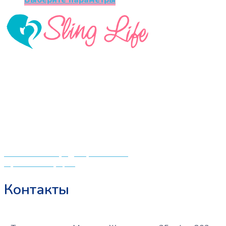
Выберите параметры
составляла
550 ₽.
товар
890 ₽.
имеет
несколько
вариаций.
Опции
можно
«СлингЛайф: Ушки Макушки» предлагает широкий
выбрать
выбор качественных детских товаров от лучших
на
мировых производителей по низким ценам. Мы знаем,
странице
что мамочкам некогда бегать по магазинам и торговым
товара.
центрам в поисках качественной одежды, игрушек и
различных детских принадлежностей. Поэтому мы
создали удобный интернет-магазин товаров для детей
и будущих мам.
Политика конфиденциальности
Публичная оферта
Контакты