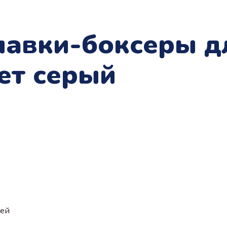
лавки-боксеры д
ет серый
ией