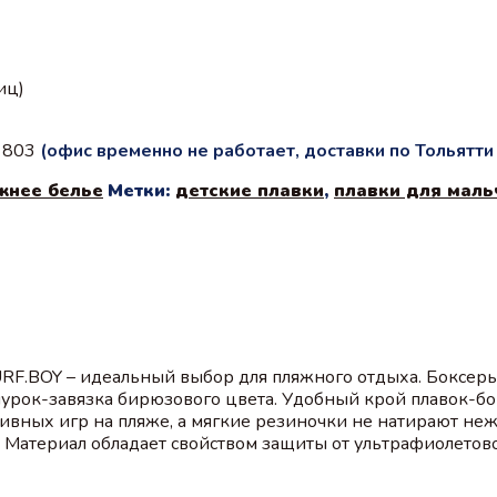
иц)
с 803
(офис временно не работает, доставки по Тольятт
жнее белье
Метки:
детские плавки
,
плавки для маль
URF.BOY – идеальный выбор для пляжного отдыха. Боксеры
рок-завязка бирюзового цвета. Удобный крой плавок-бо
тивных игр на пляже, а мягкие резиночки не натирают н
е. Материал обладает свойством защиты от ультрафиолетов