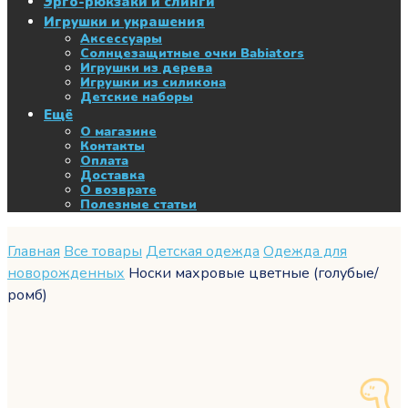
Эрго-рюкзаки и слинги
Игрушки и украшения
Аксессуары
Солнцезащитные очки Babiators
Игрушки из дерева
Игрушки из силикона
Детские наборы
Ещё
О магазине
Контакты
Оплата
Доставка
О возврате
Полезные статьи
Главная
Все товары
Детская одежда
Одежда для
новорожденных
Носки махровые цветные (голубые/
ромб)