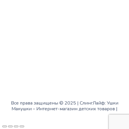
с 10:00 до 15:00
Четверг:
с 13:00 до 19:00
Пятница:
с 10:00 до 15:00
Суббота:
с 12:00 до 18:00
Воскресенье:
в офисе выходной
Все права защищены © 2025 | СлингЛайф: Ушки
Макушки –
Интернет-магазин детских товаров
|
Fofanov.su