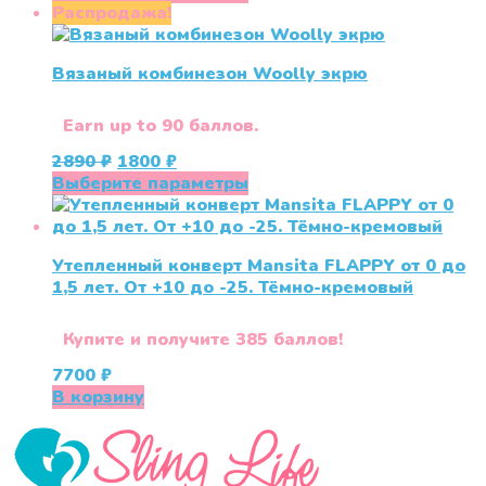
составляла
550 ₽.
товар
Распродажа!
890 ₽.
имеет
несколько
Вязаный комбинезон Woolly экрю
вариаций.
Опции
можно
Earn up to 90 баллов.
выбрать
Первоначальная
Текущая
2890
₽
1800
₽
на
цена
цена:
Этот
Выберите параметры
странице
составляла
1800 ₽.
товар
товара.
2890 ₽.
имеет
несколько
Утепленный конверт Mansita FLAPPY от 0 до
вариаций.
1,5 лет. От +10 до -25. Тёмно-кремовый
Опции
можно
выбрать
Купите и получите 385 баллов!
на
7700
₽
странице
В корзину
товара.