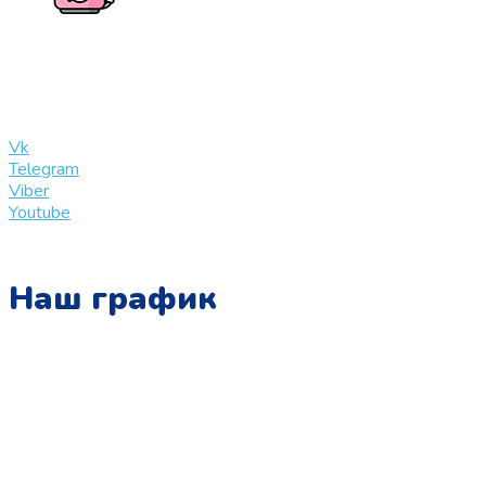
+7 (909) 365-40-53
info@slinglife.ru
Vk
Telegram
Viber
Youtube
Наш график
Понедельник:
с 10:00 до 15:00
Вторник:
с 13:00 до 19:00
Среда: