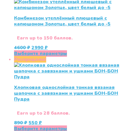
Комбинезон утеплённый плюшевый с
капюшоном Золотце, цвет белый до -5
Earn up to 150 баллов.
Первоначальная
Текущая
4600
₽
2990
₽
цена
цена:
Этот
Выберите параметры
составляла
2990 ₽.
товар
Распродажа!
4600 ₽.
имеет
несколько
вариаций.
Опции
Хлопковая однослойная тонкая вязаная
можно
шапочка с завязками и ушками БОН-БОН
выбрать
Пудра
на
странице
товара.
Earn up to 28 баллов.
Первоначальная
Текущая
890
₽
550
₽
цена
цена:
Этот
Выберите параметры