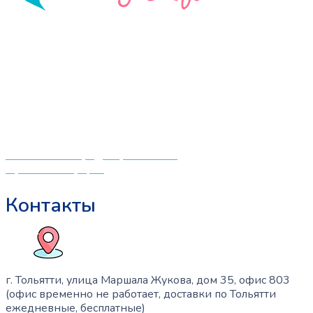
«СлингЛайф: Ушки Макушки» предлагает широкий
выбор качественных детских товаров от лучших
мировых производителей по низким ценам. Мы знаем,
что мамочкам некогда бегать по магазинам и торговым
центрам в поисках качественной одежды, игрушек и
различных детских принадлежностей. Поэтому мы
создали удобный интернет-магазин товаров для детей
и будущих мам.
Политика конфиденциальности
Публичная оферта
Контакты
г. Тольятти, улица Маршала Жукова, дом 35, офис 803
(офис временно не работает, доставки по Тольятти
ежедневные, бесплатные)