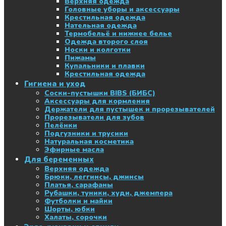
Верхняя одежда
Головные уборы и аксессуары
Крестильная одежда
Нательная одежда
Термобельё и нижнее белье
Одежда второго слоя
Носки и колготки
Пижамы
Купальники и плавки
Крестильная одежда
Гигиена и уход
Соски-пустышки BIBS (БИБС)
Аксессуары для кормления
Держатели для пустышек и прорезывателей
Прорезыватели для зубов
Пелёнки
Подгузники и трусики
Натуральная косметика
Эфирные масла
Для беременных
Верхняя одежда
Брюки, леггинсы, джинсы
Платья, сарафаны
Рубашки, туники, худи, джемпера
Футболки и майки
Шорты, юбки
Халаты, сорочки