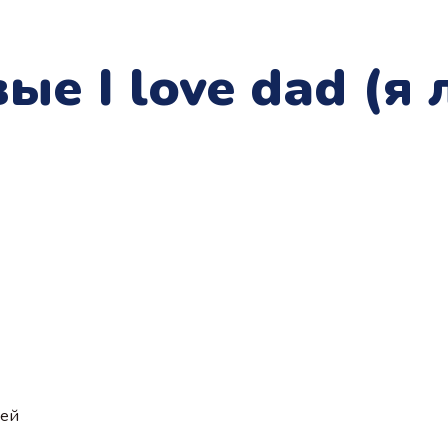
ые I love dad (я
ией