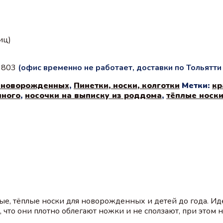
иц)
с 803
(офис временно не работает, доставки по Тольятт
 новорожденных
,
Пинетки, носки, колготки
Метки:
кр
нного
,
носочки на выписку из роддома
,
тёплые носки
е, тёплые носки для новорожденных и детей до года. Ид
 что они плотно облегают ножки и не сползают, при этом