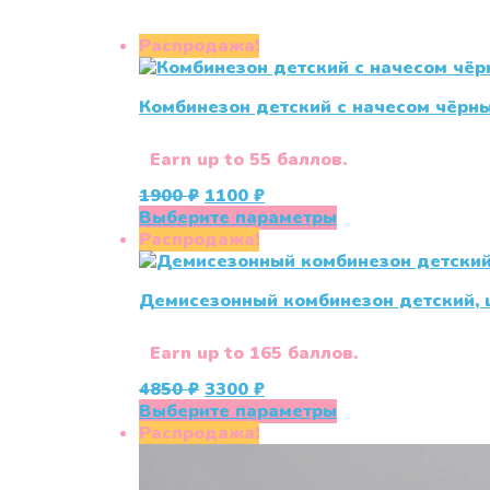
Распродажа!
Комбинезон детский с начесом чёрн
Earn up to 55 баллов.
Первоначальная
Текущая
1900
₽
1100
₽
цена
цена:
Этот
Выберите параметры
составляла
1100 ₽.
товар
Распродажа!
1900 ₽.
имеет
несколько
Демисезонный комбинезон детский, 
вариаций.
Опции
можно
Earn up to 165 баллов.
выбрать
Первоначальная
Текущая
4850
₽
3300
₽
на
цена
цена:
Этот
Выберите параметры
странице
составляла
3300 ₽.
товар
Распродажа!
товара.
4850 ₽.
имеет
несколько