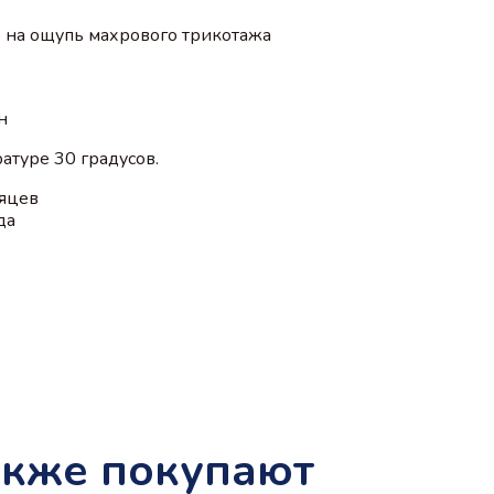
о на ощупь махрового трикотажа
н
атуре 30 градусов.
сяцев
да
акже покупают