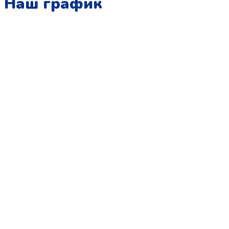
Наш график
Понедельник:
с 10:00 до 15:00
Вторник:
с 13:00 до 19:00
Среда:
с 10:00 до 15:00
Четверг:
с 13:00 до 19:00
Пятница:
с 10:00 до 15:00
Суббота:
с 12:00 до 18:00
Воскресенье:
в офисе выходной