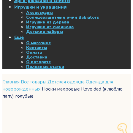
Эрго-рюкзаки и слинги
Игрушки и украшения
Аксессуары
Солнцезащитные очки Babiators
Игрушки из дерева
Игрушки из силикона
Детские наборы
Ещё
О магазине
Контакты
Оплата
Доставка
О возврате
Полезные статьи
Главная
Все товары
Детская одежда
Одежда для
новорожденных
Носки махровые I love dad (я люблю
папу) голубые