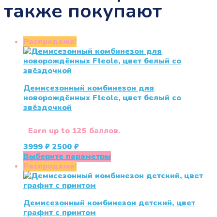
также покупают
Распродажа!
Демисезонный комбинезон для
новорождённых Fleole, цвет белый со
звёздочкой
Earn up to 125 баллов.
Первоначальная
Текущая
3999
₽
2500
₽
цена
цена:
Этот
Выберите параметры
составляла
2500 ₽.
товар
Распродажа!
3999 ₽.
имеет
несколько
вариаций.
Демисезонный комбинезон детский, цвет
Опции
графит с принтом
можно