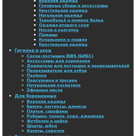
Верхняя одежда
Головные уборы и аксессуары
Крестильная одежда
Нательная одежда
Термобельё и нижнее белье
Одежда второго слоя
Носки и колготки
Пижамы
Купальники и плавки
Крестильная одежда
Гигиена и уход
Соски-пустышки BIBS (БИБС)
Аксессуары для кормления
Держатели для пустышек и прорезывателей
Прорезыватели для зубов
Пелёнки
Подгузники и трусики
Натуральная косметика
Эфирные масла
Для беременных
Верхняя одежда
Брюки, леггинсы, джинсы
Платья, сарафаны
Рубашки, туники, худи, джемпера
Футболки и майки
Шорты, юбки
Халаты, сорочки