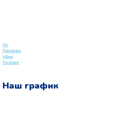
+7 (909) 365-40-53
info@slinglife.ru
Vk
Telegram
Viber
Youtube
Наш график
Понедельник:
с 10:00 до 15:00
Вторник:
с 13:00 до 19:00