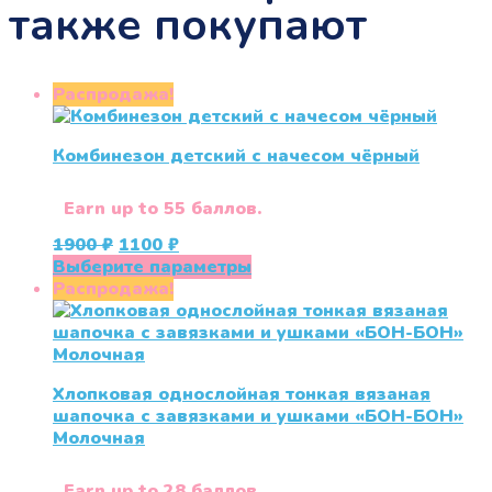
также покупают
Распродажа!
Комбинезон детский с начесом чёрный
Earn up to 55 баллов.
Первоначальная
Текущая
1900
₽
1100
₽
цена
цена:
Этот
Выберите параметры
составляла
1100 ₽.
товар
Распродажа!
1900 ₽.
имеет
несколько
вариаций.
Опции
Хлопковая однослойная тонкая вязаная
можно
шапочка с завязками и ушками «БОН-БОН»
выбрать
Молочная
на
странице
товара.
Earn up to 28 баллов.