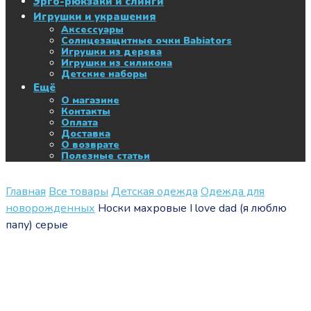
Эрго-рюкзаки и слинги
Игрушки и украшения
Аксессуары
Солнцезащитные очки Babiators
Игрушки из дерева
Игрушки из силикона
Детские наборы
Ещё
О магазине
Контакты
Оплата
Доставка
О возврате
Полезные статьи
Главная
Все товары
Детская одежда
Одежда для
новорожденных
Носки махровые I love dad (я люблю
папу) серые