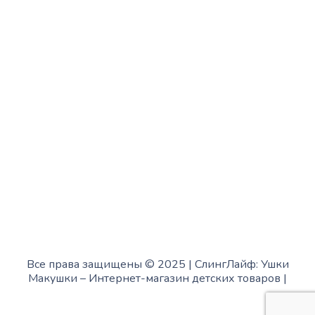
Среда:
с 10:00 до 15:00
Четверг:
с 13:00 до 19:00
Пятница:
с 10:00 до 15:00
Суббота:
с 12:00 до 18:00
Воскресенье:
в офисе выходной
Все права защищены © 2025 | СлингЛайф: Ушки
Макушки –
Интернет-магазин детских товаров
|
Fofanov.su