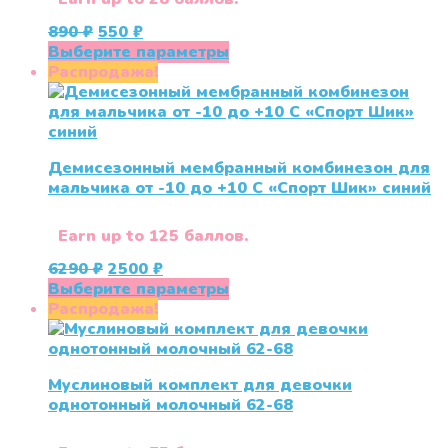
Первоначальная
Текущая
890
₽
550
₽
цена
цена:
Этот
Выберите параметры
составляла
550 ₽.
товар
Распродажа!
890 ₽.
имеет
несколько
вариаций.
Опции
Демисезонный мембранный комбинезон для
можно
мальчика от -10 до +10 С «Спорт Шик» синий
выбрать
на
странице
Earn up to 125 баллов.
товара.
Первоначальная
Текущая
6290
₽
2500
₽
цена
цена:
Этот
Выберите параметры
составляла
2500 ₽.
товар
Распродажа!
6290 ₽.
имеет
несколько
вариаций.
Муслиновый комплект для девочки
Опции
однотонный молочный 62-68
можно
выбрать