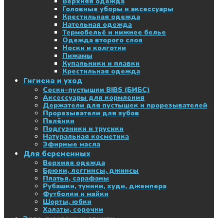
Верхняя одежда
Головные уборы и аксессуары
Крестильная одежда
Нательная одежда
Термобельё и нижнее белье
Одежда второго слоя
Носки и колготки
Пижамы
Купальники и плавки
Крестильная одежда
Гигиена и уход
Соски-пустышки BIBS (БИБС)
Аксессуары для кормления
Держатели для пустышек и прорезывателей
Прорезыватели для зубов
Пелёнки
Подгузники и трусики
Натуральная косметика
Эфирные масла
Для беременных
Верхняя одежда
Брюки, леггинсы, джинсы
Платья, сарафаны
Рубашки, туники, худи, джемпера
Футболки и майки
Шорты, юбки
Халаты, сорочки