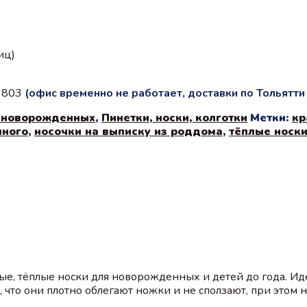
иц)
с 803
(офис временно не работает, доставки по Тольятт
 новорожденных
,
Пинетки, носки, колготки
Метки:
кр
нного
,
носочки на выписку из роддома
,
тёплые носки
е, тёплые носки для новорожденных и детей до года. Ид
 что они плотно облегают ножки и не сползают, при этом