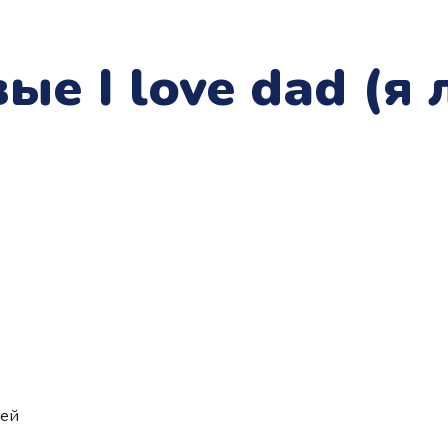
ые I love dad (я
ией