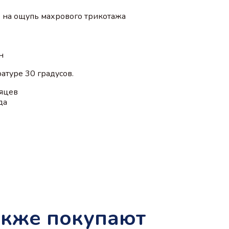
о на ощупь махрового трикотажа
н
атуре 30 градусов.
сяцев
да
акже покупают