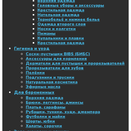
Верхняя одежда
Головные уборы и аксессуары
Крестильная одежда
Нательная одежда
Термобельё и нижнее белье
Одежда второго слоя
Носки и колготки
Пижамы
Купальники и плавки
Крестильная одежда
Гигиена и уход
Соски-пустышки BIBS (БИБС)
Аксессуары для кормления
Держатели для пустышек и прорезывателей
Прорезыватели для зубов
Пелёнки
Подгузники и трусики
Натуральная косметика
Эфирные масла
Для беременных
Верхняя одежда
Брюки, леггинсы, джинсы
Платья, сарафаны
Рубашки, туники, худи, джемпера
Футболки и майки
Шорты, юбки
Халаты, сорочки