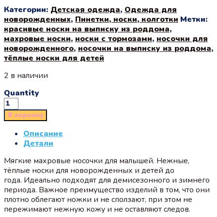
Категории:
Детская одежда
,
Одежда для
новорожденных
,
Пинетки, носки, колготки
Метки:
красивые носки на выписку из роддома
,
махровые носки
,
носки с тормозами
,
носочки для
новорожденного
,
носочки на выписку из роддома
,
тёплые носки для детей
2 в наличии
Quantity
В корзину
Описание
Детали
Мягкие махровые носочки для малышей. Нежные,
тёплые носки для новорожденных и детей до
года. Идеально подходят для демисезонного и зимнего
периода. Важное преимущество изделий в том, что они
плотно облегают ножки и не сползают, при этом не
пережимают нежную кожу и не оставляют следов.