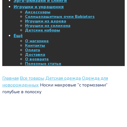
Эрго-рюкзаки и слинги
Игрушки и украшения
Аксессуары
Солнцезащитные очки Babiators
Игрушки из дерева
Игрушки из силикона
Детские наборы
Ещё
О магазине
Контакты
Оплата
Доставка
О возврате
Полезные статьи
Главная
Все товары
Детская одежда
Одежда для
новорожденных
Носки махровые “с тормозами”
голубые в полоску