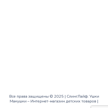
с 13:00 до 19:00
Среда:
с 10:00 до 15:00
Четверг:
с 13:00 до 19:00
Пятница:
с 10:00 до 15:00
Суббота:
с 12:00 до 18:00
Воскресенье:
в офисе выходной
Все права защищены © 2025 | СлингЛайф: Ушки
Макушки –
Интернет-магазин детских товаров
|
Fofanov.su