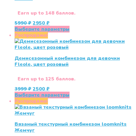
выбрать
на
Earn up to 148 баллов.
странице
Первоначальная
Текущая
5990
₽
2950
₽
товара.
цена
цена:
Этот
Выберите параметры
составляла
2950 ₽.
товар
Распродажа!
5990 ₽.
имеет
несколько
вариаций.
Демисезонный комбинезон для девочки
Опции
Fleole, цвет розовый
можно
выбрать
на
Earn up to 125 баллов.
странице
Первоначальная
Текущая
3999
₽
2500
₽
товара.
цена
цена:
Этот
Выберите параметры
составляла
2500 ₽.
товар
Распродажа!
3999 ₽.
имеет
несколько
вариаций.
Вязаный текстурный комбинезон loomknits
Опции
Жемчуг
можно