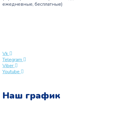
ежедневные, бесплатные)
+7 (909) 365-40-53
info@slinglife.ru
Vk
Telegram
Viber
Youtube
Наш график
Понедельник:
с 10:00 до 15:00
Вторник: