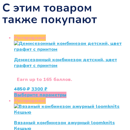
С этим товаром
также покупают
Распродажа!
Демисезонный комбинезон детский, цвет
графит с принтом
Earn up to 165 баллов.
Первоначальная
Текущая
4850
₽
3300
₽
цена
цена:
Этот
Выберите параметры
составляла
3300 ₽.
товар
Распродажа!
4850 ₽.
имеет
несколько
вариаций.
Вязаный комбинезон ажурный loomknits
Опции
Кешью
можно