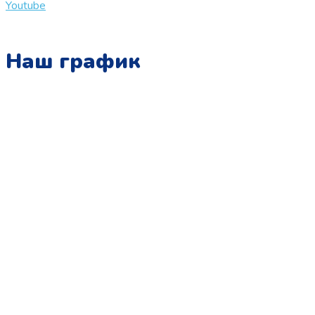
Youtube
Наш график
Понедельник:
с 10:00 до 15:00
Вторник:
с 13:00 до 19:00
Среда:
с 10:00 до 15:00
Четверг:
с 13:00 до 19:00
Пятница:
с 10:00 до 15:00
Суббота:
с 12:00 до 18:00
Воскресенье:
в офисе выходной