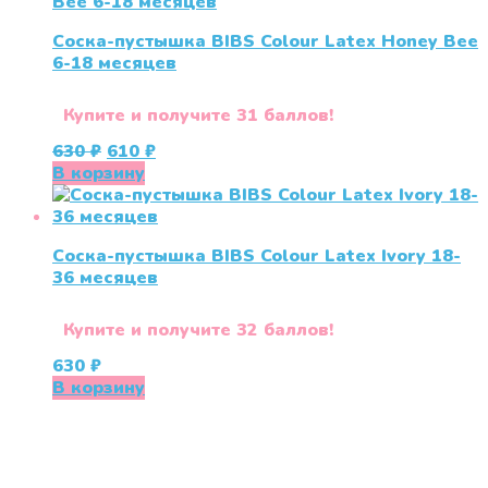
Соска-пустышка BIBS Colour Latex Honey Bee
6-18 месяцев
Купите и получите 31 баллов!
Первоначальная
Текущая
630
₽
610
₽
цена
цена:
В корзину
составляла
610 ₽.
630 ₽.
Соска-пустышка BIBS Colour Latex Ivory 18-
36 меcяцев
Купите и получите 32 баллов!
630
₽
В корзину
«СлингЛайф: Ушки Макушки» предлагает широкий