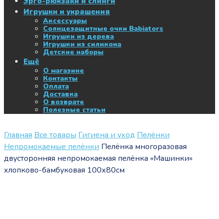
Эрго-рюкзаки и слинги
Игрушки и украшения
Аксессуары
Солнцезащитные очки Babiators
Игрушки из дерева
Игрушки из силикона
Детские наборы
Ещё
О магазине
Контакты
Оплата
Доставка
О возврате
Полезные статьи
Главная
Все товары
Гигиена и уход
Пелёнки
Непромокаемые пелёнки
Пелёнка многоразовая
двусторонняя непромокаемая пелёнка «Машинки»
хлопково-бамбуковая 100х80см