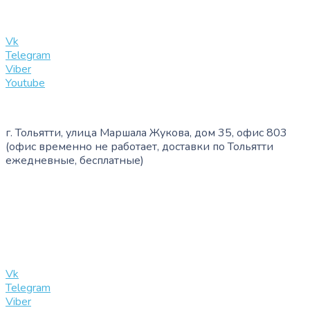
info@slinglife.ru
Vk
Telegram
Viber
Youtube
г. Тольятти, улица Маршала Жукова, дом 35, офис 803
(офис временно не работает, доставки по Тольятти
ежедневные, бесплатные)
+7 (909) 365-40-53
info@slinglife.ru
Vk
Telegram
Viber