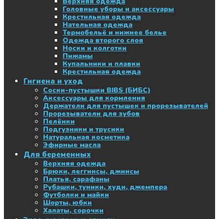
Верхняя одежда
Головные уборы и аксессуары
Крестильная одежда
Нательная одежда
Термобельё и нижнее белье
Одежда второго слоя
Носки и колготки
Пижамы
Купальники и плавки
Крестильная одежда
Гигиена и уход
Соски-пустышки BIBS (БИБС)
Аксессуары для кормления
Держатели для пустышек и прорезывателей
Прорезыватели для зубов
Пелёнки
Подгузники и трусики
Натуральная косметика
Эфирные масла
Для беременных
Верхняя одежда
Брюки, леггинсы, джинсы
Платья, сарафаны
Рубашки, туники, худи, джемпера
Футболки и майки
Шорты, юбки
Халаты, сорочки