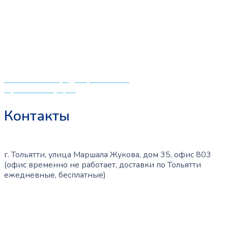
выбор качественных детских товаров от лучших
мировых производителей по низким ценам. Мы знаем,
что мамочкам некогда бегать по магазинам и торговым
центрам в поисках качественной одежды, игрушек и
различных детских принадлежностей. Поэтому мы
создали удобный интернет-магазин товаров для детей
и будущих мам.
Политика конфиденциальности
Публичная оферта
Контакты
г. Тольятти, улица Маршала Жукова, дом 35, офис 803
(офис временно не работает, доставки по Тольятти
ежедневные, бесплатные)
+7 (909) 365-40-53