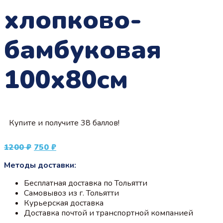
хлопково-
бамбуковая
100х80см
Купите и получите 38 баллов!
Первоначальная
Текущая
1200
₽
750
₽
цена
цена:
Методы доставки:
составляла
750 ₽.
1200 ₽.
Бесплатная доставка по Тольятти
Самовывоз из г. Тольятти
Курьерская доставка
Доставка почтой и транспортной компанией