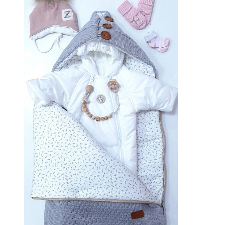
Опции
можно
выбрать
на
странице
товара.