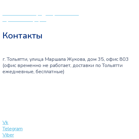
и будущих мам.
Политика конфиденциальности
Публичная оферта
Контакты
г. Тольятти, улица Маршала Жукова, дом 35, офис 803
(офис временно не работает, доставки по Тольятти
ежедневные, бесплатные)
+7 (909) 365-40-53
info@slinglife.ru
Vk
Telegram
Viber