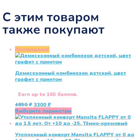
С этим товаром
также покупают
Распродажа!
Демисезонный комбинезон детский, цвет
графит с принтом
Earn up to 165 баллов.
Первоначальная
Текущая
4850
₽
3300
₽
цена
цена:
Этот
Выберите параметры
составляла
3300 ₽.
товар
4850 ₽.
имеет
несколько
Утепленный конверт Mansita FLAPPY от 0 до
вариаций.