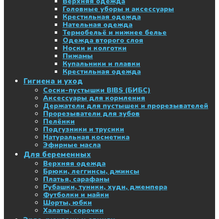
Верхняя одежда
Головные уборы и аксессуары
Крестильная одежда
Нательная одежда
Термобельё и нижнее белье
Одежда второго слоя
Носки и колготки
Пижамы
Купальники и плавки
Крестильная одежда
Гигиена и уход
Соски-пустышки BIBS (БИБС)
Аксессуары для кормления
Держатели для пустышек и прорезывателей
Прорезыватели для зубов
Пелёнки
Подгузники и трусики
Натуральная косметика
Эфирные масла
Для беременных
Верхняя одежда
Брюки, леггинсы, джинсы
Платья, сарафаны
Рубашки, туники, худи, джемпера
Футболки и майки
Шорты, юбки
Халаты, сорочки