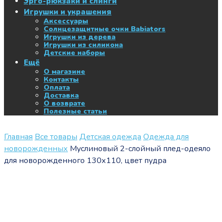
Эрго-рюкзаки и слинги
Игрушки и украшения
Аксессуары
Солнцезащитные очки Babiators
Игрушки из дерева
Игрушки из силикона
Детские наборы
Ещё
О магазине
Контакты
Оплата
Доставка
О возврате
Полезные статьи
Главная
Все товары
Детская одежда
Одежда для
новорожденных
Муслиновый 2-слойный плед-одеяло
для новорожденного 130х110, цвет пудра