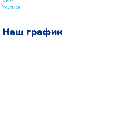
Viber
Youtube
Наш график
Понедельник:
с 10:00 до 15:00
Вторник:
с 13:00 до 19:00
Среда:
с 10:00 до 15:00
Четверг:
с 13:00 до 19:00
Пятница:
с 10:00 до 15:00
Суббота:
с 12:00 до 18:00
Воскресенье:
в офисе выходной