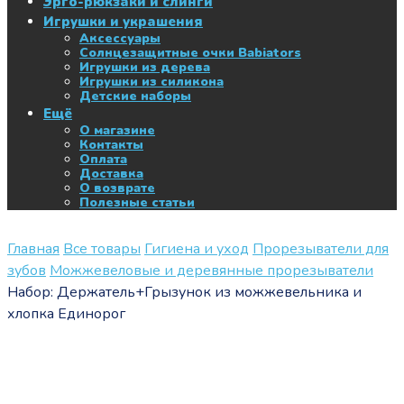
Эрго-рюкзаки и слинги
Игрушки и украшения
Аксессуары
Солнцезащитные очки Babiators
Игрушки из дерева
Игрушки из силикона
Детские наборы
Ещё
О магазине
Контакты
Оплата
Доставка
О возврате
Полезные статьи
Главная
Все товары
Гигиена и уход
Прорезыватели для
зубов
Можжевеловые и деревянные прорезыватели
Набор: Держатель+Грызунок из можжевельника и
хлопка Единорог