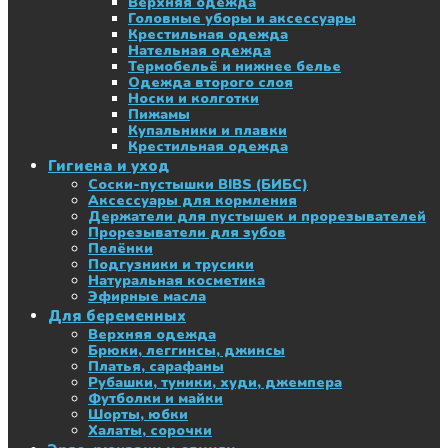
Верхняя одежда
Головные уборы и аксессуары
Крестильная одежда
Нательная одежда
Термобельё и нижнее белье
Одежда второго слоя
Носки и колготки
Пижамы
Купальники и плавки
Крестильная одежда
Гигиена и уход
Соски-пустышки BIBS (БИБС)
Аксессуары для кормления
Держатели для пустышек и прорезывателей
Прорезыватели для зубов
Пелёнки
Подгузники и трусики
Натуральная косметика
Эфирные масла
Для беременных
Верхняя одежда
Брюки, леггинсы, джинсы
Платья, сарафаны
Рубашки, туники, худи, джемпера
Футболки и майки
Шорты, юбки
Халаты, сорочки