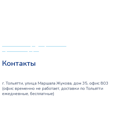
выбор качественных детских товаров от лучших
мировых производителей по низким ценам. Мы знаем,
что мамочкам некогда бегать по магазинам и торговым
центрам в поисках качественной одежды, игрушек и
различных детских принадлежностей. Поэтому мы
создали удобный интернет-магазин товаров для детей
и будущих мам.
Политика конфиденциальности
Публичная оферта
Контакты
г. Тольятти, улица Маршала Жукова, дом 35, офис 803
(офис временно не работает, доставки по Тольятти
ежедневные, бесплатные)
+7 (909) 365-40-53