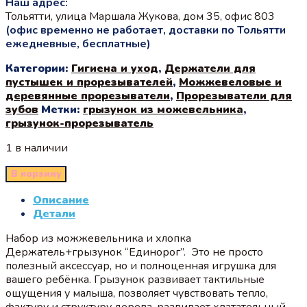
Наш адрес:
Тольятти, улица Маршала Жукова, дом 35, офис 803
(офис временно не работает, доставки по Тольятти
ежедневные, бесплатные)
Категории:
Гигиена и уход
,
Держатели для
пустышек и прорезывателей
,
Можжевеловые и
деревянные прорезыватели
,
Прорезыватели для
зубов
Метки:
грызунок из можевельника
,
грызунок-прорезыватель
1 в наличии
В корзину
Описание
Детали
Набор из можжевельника и хлопка
Держатель+грызунок “Единорог”. Это не просто
полезный аксессуар, но и полноценная игрушка для
вашего ребёнка. Грызунок развивает тактильные
ощущения у малыша, позволяет чувствовать тепло,
фактуру и структуру дерева, развивает хватательный