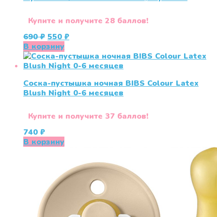
Купите и получите 28 баллов!
Первоначальная
Текущая
690
₽
550
₽
цена
цена:
В корзину
составляла
550 ₽.
690 ₽.
Соска-пустышка ночная BIBS Colour Latex
Blush Night 0-6 меcяцев
Купите и получите 37 баллов!
740
₽
В корзину