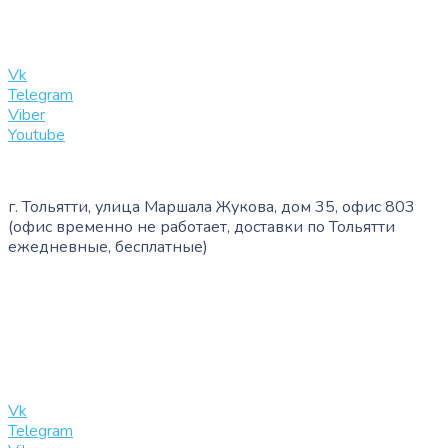
info@slinglife.ru
Vk
Telegram
Viber
Youtube
г. Тольятти, улица Маршала Жукова, дом 35, офис 803
(офис временно не работает, доставки по Тольятти
ежедневные, бесплатные)
+7 (909) 365-40-53
info@slinglife.ru
Vk
Telegram