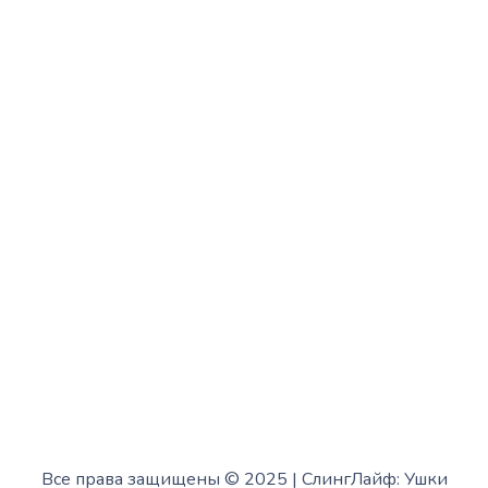
с 10:00 до 15:00
Вторник:
с 13:00 до 19:00
Среда:
с 10:00 до 15:00
Четверг:
с 13:00 до 19:00
Пятница:
с 10:00 до 15:00
Суббота:
с 12:00 до 18:00
Воскресенье:
в офисе выходной
Все права защищены © 2025 | СлингЛайф: Ушки