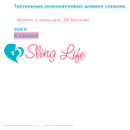
Тактильные можжевеловые шарики гладкие.
Купите и получите 18 баллов!
350
₽
В корзину
«СлингЛайф: Ушки Макушки» предлагает широкий
выбор качественных детских товаров от лучших
мировых производителей по низким ценам. Мы знаем,
что мамочкам некогда бегать по магазинам и торговым
центрам в поисках качественной одежды, игрушек и
различных детских принадлежностей. Поэтому мы
создали удобный интернет-магазин товаров для детей
и будущих мам.
Политика конфиденциальности
Публичная оферта