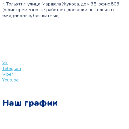
г. Тольятти, улица Маршала Жукова, дом 35, офис 803
(офис временно не работает, доставки по Тольятти
ежедневные, бесплатные)
+7 (909) 365-40-53
info@slinglife.ru
Vk
Telegram
Viber
Youtube
Наш график
Понедельник: