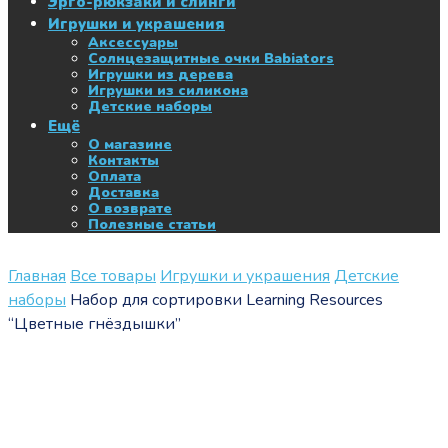
Эрго-рюкзаки и слинги
Игрушки и украшения
Аксессуары
Солнцезащитные очки Babiators
Игрушки из дерева
Игрушки из силикона
Детские наборы
Ещё
О магазине
Контакты
Оплата
Доставка
О возврате
Полезные статьи
Главная
Все товары
Игрушки и украшения
Детские
наборы
Набор для сортировки Learning Resources
“Цветные гнёздышки”