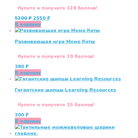
Купите и получите 128 баллов!
Первоначальная
Текущая
5200
₽
2550
₽
цена
цена:
В корзину
составляла
2550 ₽.
5200 ₽.
Развивающая игра Мемо Коты
Купите и получите 19 баллов!
380
₽
В корзину
Гигантские щипцы Learning Resources
Купите и получите 15 баллов!
300
₽
В корзину