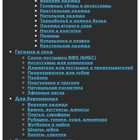
Верхняя одежда
Головные уборы и аксессуары
Крестильная одежда
Нательная одежда
Термобельё и нижнее белье
Одежда второго слоя
Носки и колготки
Пижамы
Купальники и плавки
Крестильная одежда
Гигиена и уход
Соски-пустышки BIBS (БИБС)
Аксессуары для кормления
Держатели для пустышек и прорезывателей
Прорезыватели для зубов
Пелёнки
Подгузники и трусики
Натуральная косметика
Эфирные масла
Для беременных
Верхняя одежда
Брюки, леггинсы, джинсы
Платья, сарафаны
Рубашки, туники, худи, джемпера
Футболки и майки
Шорты, юбки
Халаты, сорочки