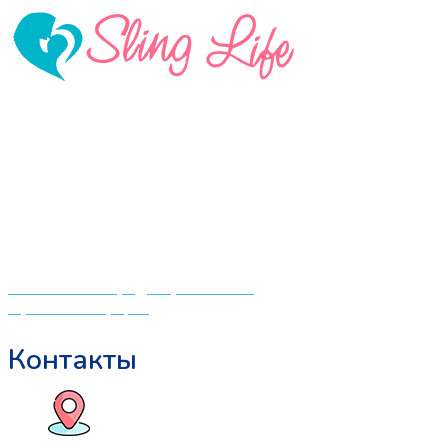
«СлингЛайф: Ушки Макушки» предлагает широкий
выбор качественных детских товаров от лучших
мировых производителей по низким ценам. Мы знаем,
что мамочкам некогда бегать по магазинам и торговым
центрам в поисках качественной одежды, игрушек и
различных детских принадлежностей. Поэтому мы
создали удобный интернет-магазин товаров для детей
и будущих мам.
Политика конфиденциальности
Публичная оферта
Контакты