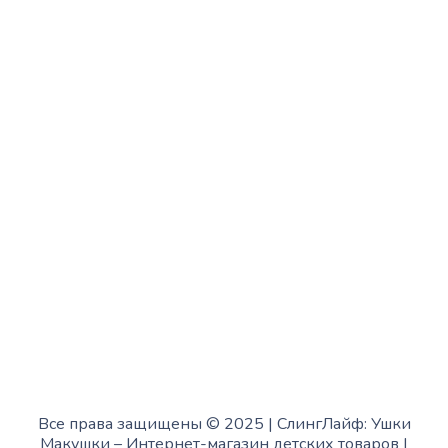
Вторник:
с 13:00 до 19:00
Среда:
с 10:00 до 15:00
Четверг:
с 13:00 до 19:00
Пятница:
с 10:00 до 15:00
Суббота:
с 12:00 до 18:00
Воскресенье:
в офисе выходной
Все права защищены © 2025 | СлингЛайф: Ушки
Макушки –
Интернет-магазин детских товаров
|