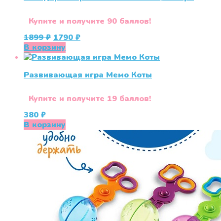
Купите и получите 90 баллов!
Первоначальная
Текущая
1899
₽
1790
₽
цена
цена:
В корзину
составляла
1790 ₽.
1899 ₽.
Развивающая игра Мемо Коты
Купите и получите 19 баллов!
380
₽
В корзину