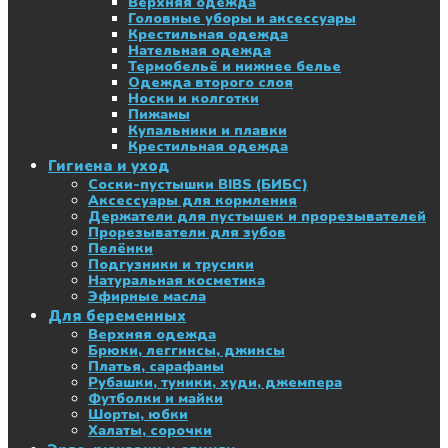
Верхняя одежда
Головные уборы и аксессуары
Крестильная одежда
Нательная одежда
Термобельё и нижнее белье
Одежда второго слоя
Носки и колготки
Пижамы
Купальники и плавки
Крестильная одежда
Гигиена и уход
Соски-пустышки BIBS (БИБС)
Аксессуары для кормления
Держатели для пустышек и прорезывателей
Прорезыватели для зубов
Пелёнки
Подгузники и трусики
Натуральная косметика
Эфирные масла
Для беременных
Верхняя одежда
Брюки, леггинсы, джинсы
Платья, сарафаны
Рубашки, туники, худи, джемпера
Футболки и майки
Шорты, юбки
Халаты, сорочки