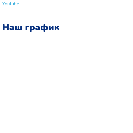
Youtube
Наш график
Понедельник:
с 10:00 до 15:00
Вторник:
с 13:00 до 19:00
Среда:
с 10:00 до 15:00
Четверг:
с 13:00 до 19:00
Пятница:
с 10:00 до 15:00
Суббота:
с 12:00 до 18:00
Воскресенье:
в офисе выходной