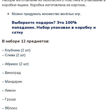
коробки-ящики. Коробка изготовлена из картона.
.
Можно придумать множество весёлых игр.
Выбираете подарок? Это 100%
попадание. Набор упакован в коробку и
сетку
В наборе 12 предметов:
– Клубника (2 шт).
– Слива (2 шт)
– Абрикос (2 шт)
иноград
– В
андарин
– М
имон
– Л
руша
– Г
блоко
– Я