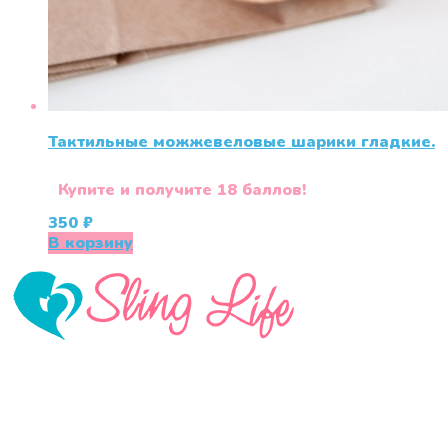
Тактильные можжевеловые шарики гладкие.
Купите и получите 18 баллов!
350
₽
В корзину
«СлингЛайф: Ушки Макушки» предлагает широкий
выбор качественных детских товаров от лучших
мировых производителей по низким ценам. Мы знаем,
что мамочкам некогда бегать по магазинам и торговым