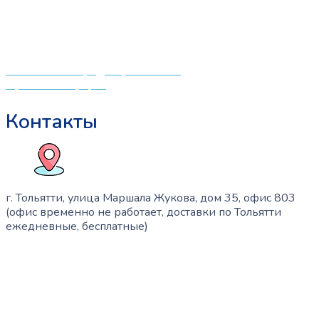
центрам в поисках качественной одежды, игрушек и
различных детских принадлежностей. Поэтому мы
создали удобный интернет-магазин товаров для детей
и будущих мам.
Политика конфиденциальности
Публичная оферта
Контакты
г. Тольятти, улица Маршала Жукова, дом 35, офис 803
(офис временно не работает, доставки по Тольятти
ежедневные, бесплатные)
+7 (909) 365-40-53