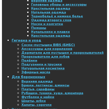
Верхняя одежда
Головные уборы и аксессуары
Крестильная одежда
Нательная одежда
Термобельё и нижнее белье
Одежда второго слоя
Носки и колготки
Пижамы
Купальники и плавки
Крестильная одежда
Гигиена и уход
Соски-пустышки BIBS (БИБС)
Аксессуары для кормления
Держатели для пустышек и прорезывателей
Прорезыватели для зубов
Пелёнки
Подгузники и трусики
Натуральная косметика
Эфирные масла
Для беременных
Верхняя одежда
Брюки, леггинсы, джинсы
Платья, сарафаны
Рубашки, туники, худи, джемпера
Футболки и майки
Шорты, юбки
Халаты, сорочки