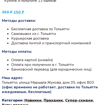
Купите и получите 13 баллов!
Первоначальная
Текущая
350
₽
250
₽
цена
цена:
Методы доставки:
составляла
250 ₽.
350 ₽.
Бесплатная доставка по Тольятти
Самовывоз из г. Тольятти
Курьерская доставка
Доставка почтой и транспортной компанией
Методы оплаты:
Оплата картой (онлайн)
Оплата при получении в г. Тольятти
Банковский перевод (для юридических лиц)
Наш адрес:
Тольятти, улица Маршала Жукова, дом 35, офис 803
(офис временно не работает, доставки по Тольятти
ежедневные, бесплатные)
Категории:
Новинки
,
Праздник
,
Супер-скидки
,
Хиты продаж