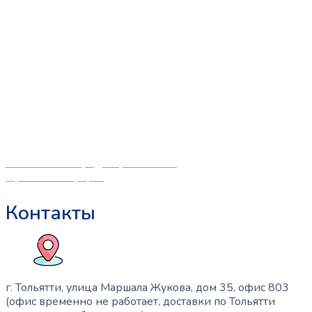
«СлингЛайф: Ушки Макушки» предлагает широкий
выбор качественных детских товаров от лучших
мировых производителей по низким ценам. Мы знаем,
что мамочкам некогда бегать по магазинам и торговым
центрам в поисках качественной одежды, игрушек и
различных детских принадлежностей. Поэтому мы
создали удобный интернет-магазин товаров для детей
и будущих мам.
Политика конфиденциальности
Публичная оферта
Контакты
г. Тольятти, улица Маршала Жукова, дом 35, офис 803
(офис временно не работает, доставки по Тольятти