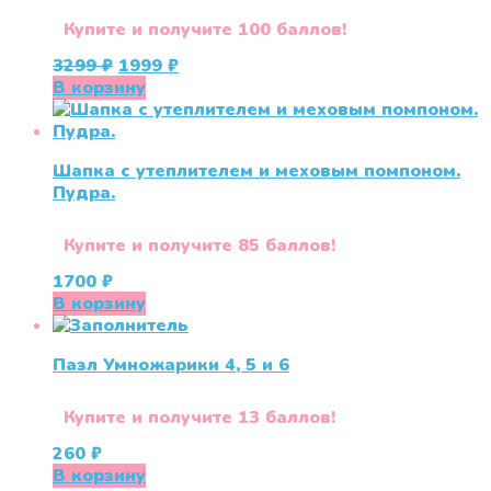
Купите и получите 100 баллов!
Первоначальная
Текущая
3299
₽
1999
₽
цена
цена:
В корзину
составляла
1999 ₽.
3299 ₽.
Шапка с утеплителем и меховым помпоном.
Пудра.
Купите и получите 85 баллов!
1700
₽
В корзину
Пазл Умножарики 4, 5 и 6
Купите и получите 13 баллов!
260
₽
В корзину