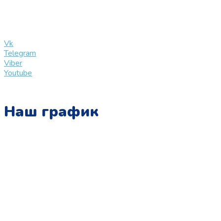
info@slinglife.ru
Vk
Telegram
Viber
Youtube
Наш график
Понедельник:
с 10:00 до 15:00
Вторник:
с 13:00 до 19:00
Среда:
с 10:00 до 15:00
Четверг:
с 13:00 до 19:00