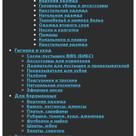
Верхняя одежда
Головные уборы и аксессуары
Крестильная одежда
Нательная одежда
Термобельё и нижнее белье
Одежда второго слоя
Носки и колготки
Пижамы
Купальники и плавки
Крестильная одежда
Гигиена и уход
Соски-пустышки BIBS (БИБС)
Аксессуары для кормления
Держатели для пустышек и прорезывателей
Прорезыватели для зубов
Пелёнки
Подгузники и трусики
Натуральная косметика
Эфирные масла
Для беременных
Верхняя одежда
Брюки, леггинсы, джинсы
Платья, сарафаны
Рубашки, туники, худи, джемпера
Футболки и майки
Шорты, юбки
Халаты, сорочки