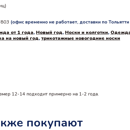
иц)
с 803
(офис временно не работает, доставки по Тольятт
жда от 1 года
,
Новый год
,
Носки и колготки
,
Одежда
ка на новый год
,
трикотажные новогодние носки
змер 12-14 подходит примерно на 1-2 года.
акже покупают