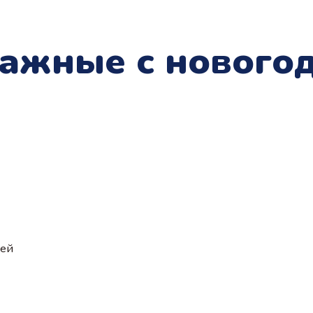
тажные с нового
ией