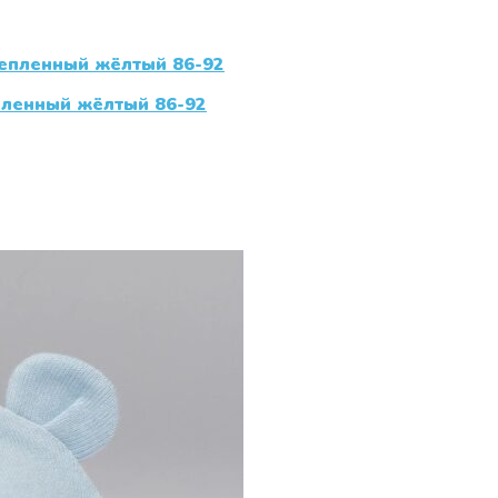
пленный жёлтый 86-92