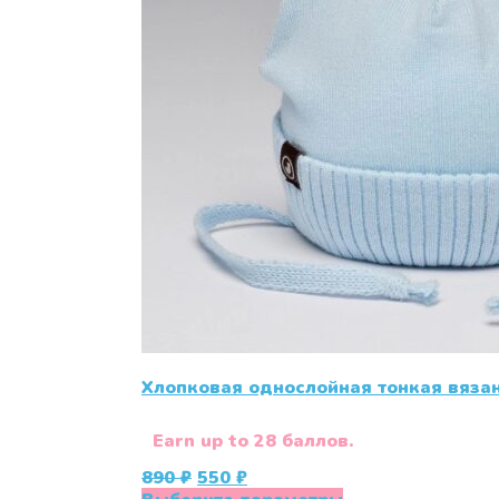
Хлопковая однослойная тонкая вяза
Earn up to 28 баллов.
Первоначальная
Текущая
890
₽
550
₽