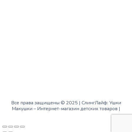
Четверг:
с 13:00 до 19:00
Пятница:
с 10:00 до 15:00
Суббота:
с 12:00 до 18:00
Воскресенье:
в офисе выходной
Все права защищены © 2025 | СлингЛайф: Ушки
Макушки –
Интернет-магазин детских товаров
|
Fofanov.su