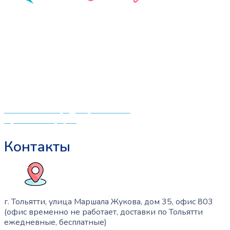
«СлингЛайф: Ушки Макушки» предлагает широкий
выбор качественных детских товаров от лучших
мировых производителей по низким ценам. Мы знаем,
что мамочкам некогда бегать по магазинам и торговым
центрам в поисках качественной одежды, игрушек и
различных детских принадлежностей. Поэтому мы
создали удобный интернет-магазин товаров для детей
и будущих мам.
Политика конфиденциальности
Публичная оферта
Контакты
г. Тольятти, улица Маршала Жукова, дом 35, офис 803
(офис временно не работает, доставки по Тольятти
ежедневные, бесплатные)