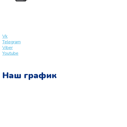
+7 (909) 365-40-53
info@slinglife.ru
Vk
Telegram
Viber
Youtube
Наш график
Понедельник:
с 10:00 до 15:00
Вторник:
с 13:00 до 19:00
Среда:
с 10:00 до 15:00