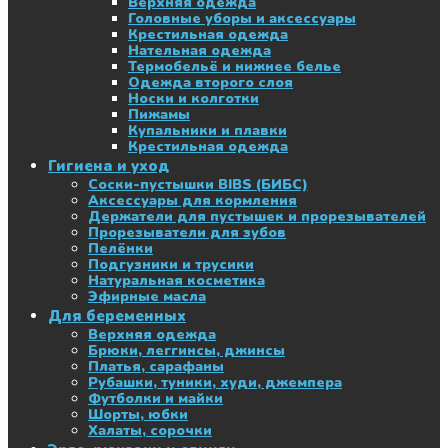
Верхняя одежда
Головные уборы и аксессуары
Крестильная одежда
Нательная одежда
Термобельё и нижнее белье
Одежда второго слоя
Носки и колготки
Пижамы
Купальники и плавки
Крестильная одежда
Гигиена и уход
Соски-пустышки BIBS (БИБС)
Аксессуары для кормления
Держатели для пустышек и прорезывателей
Прорезыватели для зубов
Пелёнки
Подгузники и трусики
Натуральная косметика
Эфирные масла
Для беременных
Верхняя одежда
Брюки, леггинсы, джинсы
Платья, сарафаны
Рубашки, туники, худи, джемпера
Футболки и майки
Шорты, юбки
Халаты, сорочки