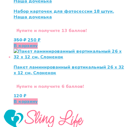
Набор карточек для фотосессии 18 штук.
Наша доченька
Купите и получите 13 баллов!
Первоначальная
Текущая
350
₽
250
₽
цена
цена:
В корзину
составляла
250 ₽.
350 ₽.
Пакет ламинированный вертикальный 26 x 32
x 12 см, Слоненок
Купите и получите 6 баллов!
120
₽
В корзину