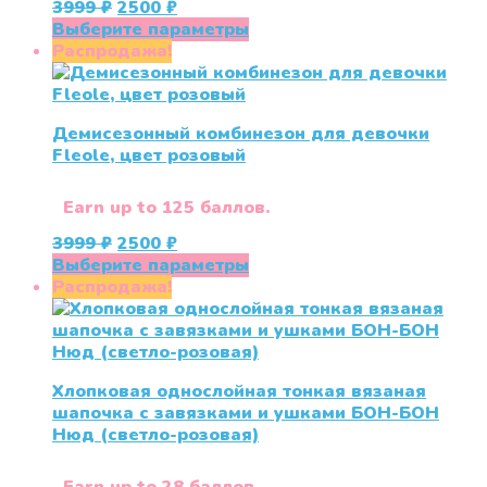
Первоначальная
Текущая
3999
₽
2500
₽
цена
цена:
Этот
Выберите параметры
составляла
2500 ₽.
товар
Распродажа!
3999 ₽.
имеет
несколько
вариаций.
Демисезонный комбинезон для девочки
Опции
Fleole, цвет розовый
можно
выбрать
на
Earn up to 125 баллов.
странице
Первоначальная
Текущая
3999
₽
2500
₽
товара.
цена
цена:
Этот
Выберите параметры
составляла
2500 ₽.
товар
Распродажа!
3999 ₽.
имеет
несколько
вариаций.
Опции
Хлопковая однослойная тонкая вязаная
можно
шапочка с завязками и ушками БОН-БОН
выбрать
Нюд (светло-розовая)
на
странице
товара.