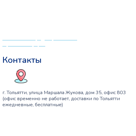
странице
что мамочкам некогда бегать по магазинам и торговым
товара.
центрам в поисках качественной одежды, игрушек и
различных детских принадлежностей. Поэтому мы
создали удобный интернет-магазин товаров для детей
и будущих мам.
Политика конфиденциальности
Публичная оферта
Контакты
г. Тольятти, улица Маршала Жукова, дом 35, офис 803
(офис временно не работает, доставки по Тольятти
ежедневные, бесплатные)
+7 (909) 365-40-53