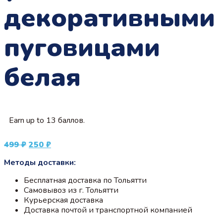
декоративными
пуговицами
белая
Earn up to 13 баллов.
Первоначальная
Текущая
499
₽
250
₽
цена
цена:
Методы доставки:
составляла
250 ₽.
499 ₽.
Бесплатная доставка по Тольятти
Самовывоз из г. Тольятти
Курьерская доставка
Доставка почтой и транспортной компанией