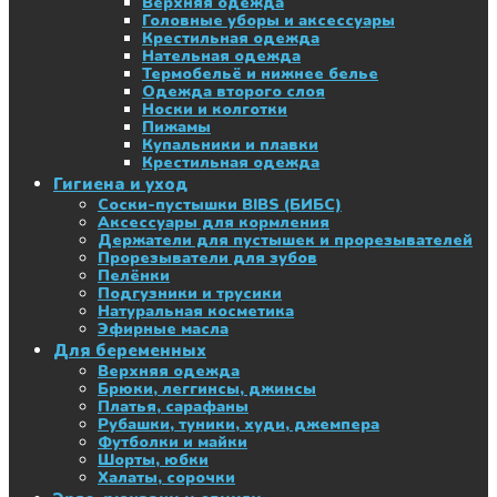
Верхняя одежда
Головные уборы и аксессуары
Крестильная одежда
Нательная одежда
Термобельё и нижнее белье
Одежда второго слоя
Носки и колготки
Пижамы
Купальники и плавки
Крестильная одежда
Гигиена и уход
Соски-пустышки BIBS (БИБС)
Аксессуары для кормления
Держатели для пустышек и прорезывателей
Прорезыватели для зубов
Пелёнки
Подгузники и трусики
Натуральная косметика
Эфирные масла
Для беременных
Верхняя одежда
Брюки, леггинсы, джинсы
Платья, сарафаны
Рубашки, туники, худи, джемпера
Футболки и майки
Шорты, юбки
Халаты, сорочки