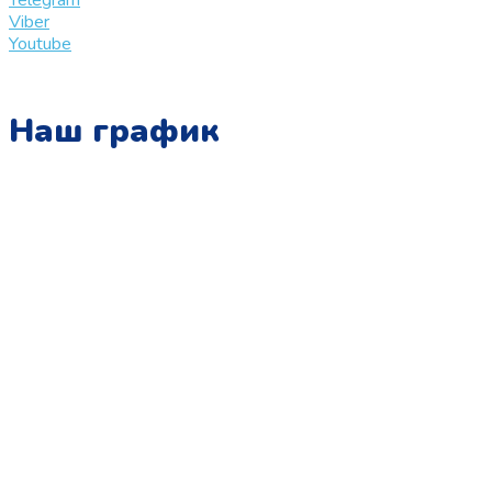
Telegram
Viber
Youtube
Наш график
Понедельник:
с 10:00 до 15:00
Вторник:
с 13:00 до 19:00
Среда:
с 10:00 до 15:00
Четверг:
с 13:00 до 19:00
Пятница:
с 10:00 до 15:00
Суббота:
с 12:00 до 18:00
Воскресенье: