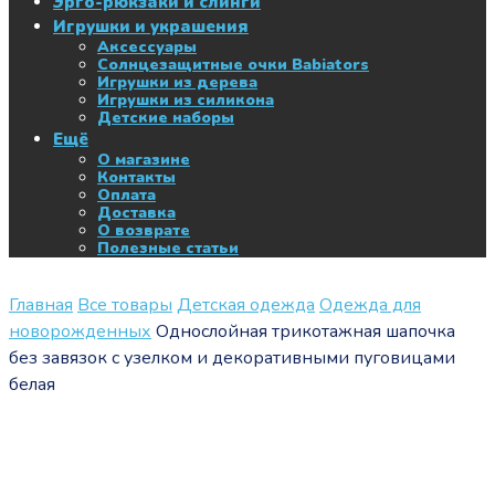
Эрго-рюкзаки и слинги
Игрушки и украшения
Аксессуары
Солнцезащитные очки Babiators
Игрушки из дерева
Игрушки из силикона
Детские наборы
Ещё
О магазине
Контакты
Оплата
Доставка
О возврате
Полезные статьи
Главная
Все товары
Детская одежда
Одежда для
новорожденных
Однослойная трикотажная шапочка
без завязок с узелком и декоративными пуговицами
белая