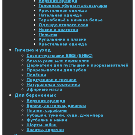
Верхняя одежда
Головные уборы и аксессуары
Крестильная одежда
Нательная одежда
Термобельё и нижнее белье
Одежда второго слоя
Носки и колготки
Пижамы
Купальники и плавки
Крестильная одежда
Гигиена и уход
Соски-пустышки BIBS (БИБС)
Аксессуары для кормления
Держатели для пустышек и прорезывателей
Прорезыватели для зубов
Пелёнки
Подгузники и трусики
Натуральная косметика
Эфирные масла
Для беременных
Верхняя одежда
Брюки, леггинсы, джинсы
Платья, сарафаны
Рубашки, туники, худи, джемпера
Футболки и майки
Шорты, юбки
Халаты, сорочки