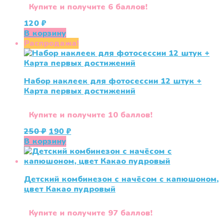
Купите и получите 6 баллов!
120
₽
В корзину
Распродажа!
Набор наклеек для фотосессии 12 штук +
Карта первых достижений
Купите и получите 10 баллов!
Первоначальная
Текущая
250
₽
190
₽
цена
цена:
В корзину
составляла
190 ₽.
250 ₽.
Детский комбинезон с начёсом с капюшоном,
цвет Какао пудровый
Купите и получите 97 баллов!