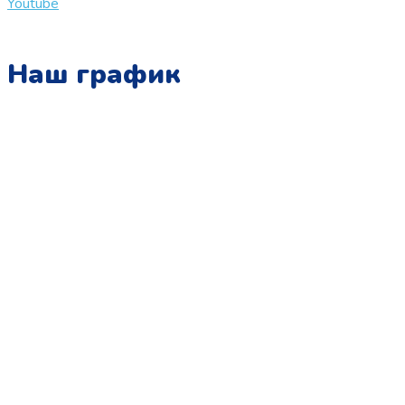
Youtube
Наш график
Понедельник:
с 10:00 до 15:00
Вторник:
с 13:00 до 19:00
Среда:
с 10:00 до 15:00
Четверг:
с 13:00 до 19:00
Пятница:
с 10:00 до 15:00
Суббота:
с 12:00 до 18:00
Воскресенье:
в офисе выходной