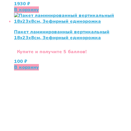
1930
₽
В корзину
Пакет ламинированный вертикальный
18х23х8см, Зефирный единорожка
Купите и получите 5 баллов!
100
₽
В корзину
«СлингЛайф: Ушки Макушки» предлагает широкий
выбор качественных детских товаров от лучших
мировых производителей по низким ценам. Мы знаем,
что мамочкам некогда бегать по магазинам и торговым
центрам в поисках качественной одежды, игрушек и
различных детских принадлежностей. Поэтому мы
создали удобный интернет-магазин товаров для детей
и будущих мам.