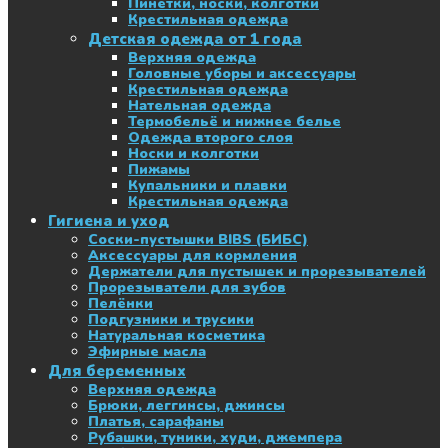
Пинетки, носки, колготки
Крестильная одежда
Детская одежда от 1 года
Верхняя одежда
Головные уборы и аксессуары
Крестильная одежда
Нательная одежда
Термобельё и нижнее белье
Одежда второго слоя
Носки и колготки
Пижамы
Купальники и плавки
Крестильная одежда
Гигиена и уход
Соски-пустышки BIBS (БИБС)
Аксессуары для кормления
Держатели для пустышек и прорезывателей
Прорезыватели для зубов
Пелёнки
Подгузники и трусики
Натуральная косметика
Эфирные масла
Для беременных
Верхняя одежда
Брюки, леггинсы, джинсы
Платья, сарафаны
Рубашки, туники, худи, джемпера