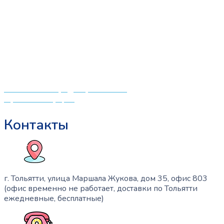
«СлингЛайф: Ушки Макушки» предлагает широкий
выбор качественных детских товаров от лучших
мировых производителей по низким ценам. Мы знаем,
что мамочкам некогда бегать по магазинам и торговым
центрам в поисках качественной одежды, игрушек и
различных детских принадлежностей. Поэтому мы
создали удобный интернет-магазин товаров для детей
и будущих мам.
Политика конфиденциальности
Публичная оферта
Контакты
г. Тольятти, улица Маршала Жукова, дом 35, офис 803
(офис временно не работает, доставки по Тольятти
ежедневные, бесплатные)