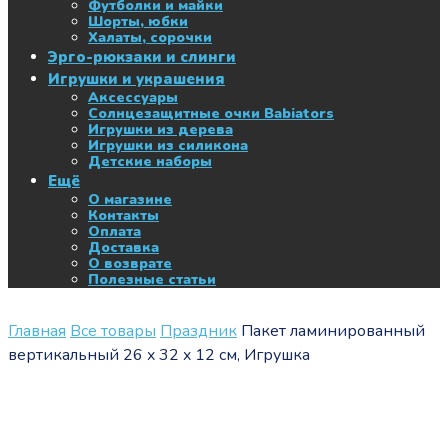
Футболки и майки
Шорты, юбки
Халаты, сорочки
Эрго-рюкзаки и слинги
Игрушки и украшения
Аксессуары
Солнцезащитные очки Babiators
Игрушки из дерева
Игрушки из силикона
Детские наборы
Ещё
О магазине
Контакты
Оплата
Доставка
О возврате
Полезные статьи
Главная
Все товары
Праздник
Пакет ламинированный
вертикальный 26 x 32 x 12 см, Игрушка