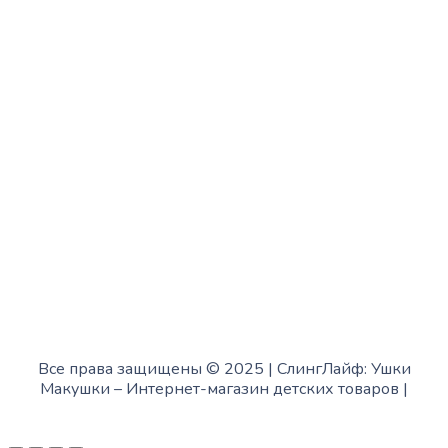
с 10:00 до 15:00
Четверг:
с 13:00 до 19:00
Пятница:
с 10:00 до 15:00
Суббота:
с 12:00 до 18:00
Воскресенье:
в офисе выходной
Все права защищены © 2025 | СлингЛайф: Ушки
Макушки –
Интернет-магазин детских товаров
|
Fofanov.su