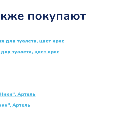
акже покупают
для туалета, цвет ирис
ики”, Артель