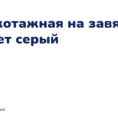
отажная на зав
ет серый
ией