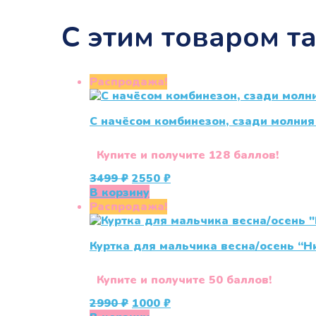
С этим товаром т
Распродажа!
С начёсом комбинезон, сзади молния 
Купите и получите 128 баллов!
Первоначальная
Текущая
3499
₽
2550
₽
цена
цена:
В корзину
составляла
2550 ₽.
Распродажа!
3499 ₽.
Куртка для мальчика весна/осень “Н
Купите и получите 50 баллов!
Первоначальная
Текущая
2990
₽
1000
₽