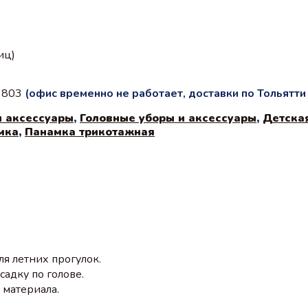
иц)
с 803
(офис временно не работает, доставки по Тольятт
и аксессуары
,
Головные уборы и аксессуары
,
Детска
мка
,
Панамка трикотажная
я летних прогулок.
адку по голове.
 материала.