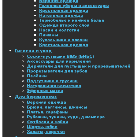
Верхняя одежда
Головные уборы и аксессуары
Крестильная одежда
Нательная одежда
Термобельё и нижнее белье
Одежда второго слоя
Носки и колготки
Пижамы
Купальники и плавки
Крестильная одежда
Гигиена и уход
Соски-пустышки BIBS (БИБС)
Аксессуары для кормления
Держатели для пустышек и прорезывателей
Прорезыватели для зубов
Пелёнки
Подгузники и трусики
Натуральная косметика
Эфирные масла
Для беременных
Верхняя одежда
Брюки, леггинсы, джинсы
Платья, сарафаны
Рубашки, туники, худи, джемпера
Футболки и майки
Шорты, юбки
Халаты, сорочки