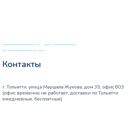
мировых производителей по низким ценам. Мы знаем,
что мамочкам некогда бегать по магазинам и торговым
центрам в поисках качественной одежды, игрушек и
различных детских принадлежностей. Поэтому мы
создали удобный интернет-магазин товаров для детей
и будущих мам.
Политика конфиденциальности
Публичная оферта
Контакты
г. Тольятти, улица Маршала Жукова, дом 35, офис 803
(офис временно не работает, доставки по Тольятти
ежедневные, бесплатные)
+7 (909) 365-40-53