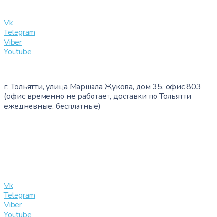
info@slinglife.ru
Vk
Telegram
Viber
Youtube
г. Тольятти, улица Маршала Жукова, дом 35, офис 803
(офис временно не работает, доставки по Тольятти
ежедневные, бесплатные)
+7 (909) 365-40-53
info@slinglife.ru
Vk
Telegram
Viber
Youtube