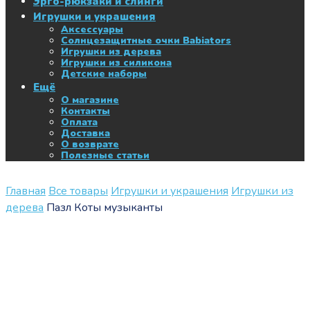
Эрго-рюкзаки и слинги
Игрушки и украшения
Аксессуары
Солнцезащитные очки Babiators
Игрушки из дерева
Игрушки из силикона
Детские наборы
Ещё
О магазине
Контакты
Оплата
Доставка
О возврате
Полезные статьи
Главная
Все товары
Игрушки и украшения
Игрушки из
дерева
Пазл Коты музыканты