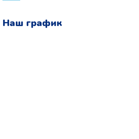
Наш график
Понедельник:
с 10:00 до 15:00
Вторник:
с 13:00 до 19:00
Среда:
с 10:00 до 15:00
Четверг:
с 13:00 до 19:00
Пятница:
с 10:00 до 15:00
Суббота:
с 12:00 до 18:00
Воскресенье:
в офисе выходной