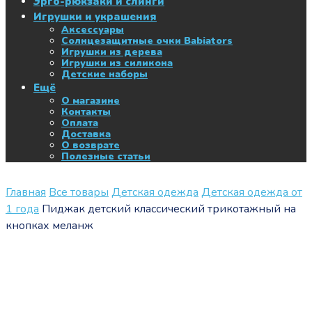
Эрго-рюкзаки и слинги
Игрушки и украшения
Аксессуары
Солнцезащитные очки Babiators
Игрушки из дерева
Игрушки из силикона
Детские наборы
Ещё
О магазине
Контакты
Оплата
Доставка
О возврате
Полезные статьи
Главная
Все товары
Детская одежда
Детская одежда от
1 года
Пиджак детский классический трикотажный на
кнопках меланж