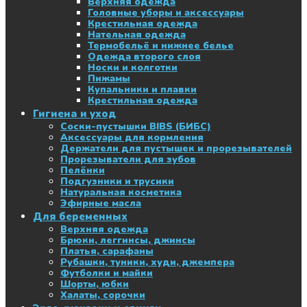
Верхняя одежда
Головные уборы и аксессуары
Крестильная одежда
Нательная одежда
Термобельё и нижнее белье
Одежда второго слоя
Носки и колготки
Пижамы
Купальники и плавки
Крестильная одежда
Гигиена и уход
Соски-пустышки BIBS (БИБС)
Аксессуары для кормления
Держатели для пустышек и прорезывателей
Прорезыватели для зубов
Пелёнки
Подгузники и трусики
Натуральная косметика
Эфирные масла
Для беременных
Верхняя одежда
Брюки, леггинсы, джинсы
Платья, сарафаны
Рубашки, туники, худи, джемпера
Футболки и майки
Шорты, юбки
Халаты, сорочки