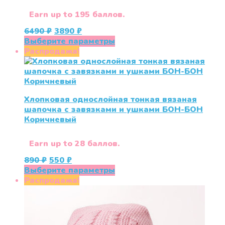
странице
товара.
Earn up to 195 баллов.
Первоначальная
Текущая
6490
₽
3890
₽
цена
цена:
Этот
Выберите параметры
составляла
3890 ₽.
товар
Распродажа!
6490 ₽.
имеет
несколько
вариаций.
Опции
Хлопковая однослойная тонкая вязаная
можно
шапочка с завязками и ушками БОН-БОН
выбрать
Коричневый
на
странице
товара.
Earn up to 28 баллов.
Первоначальная
Текущая
890
₽
550
₽
цена
цена:
Этот
Выберите параметры
составляла
550 ₽.
товар
Распродажа!
890 ₽.
имеет
несколько
вариаций.
Опции