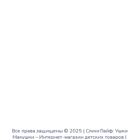
Вторник:
с 13:00 до 19:00
Среда:
с 10:00 до 15:00
Четверг:
с 13:00 до 19:00
Пятница:
с 10:00 до 15:00
Суббота:
с 12:00 до 18:00
Воскресенье:
в офисе выходной
Все права защищены © 2025 | СлингЛайф: Ушки
Макушки –
Интернет-магазин детских товаров
|