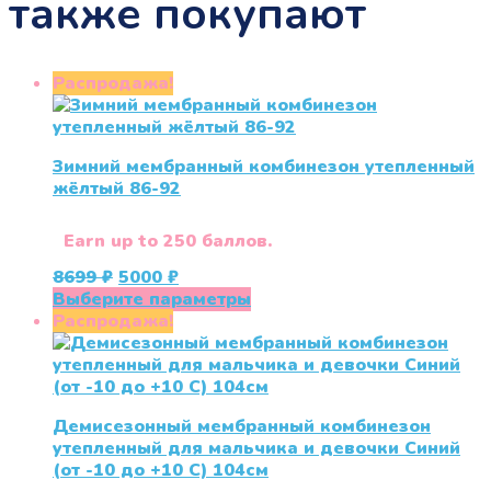
также покупают
Распродажа!
Зимний мембранный комбинезон утепленный
жёлтый 86-92
Earn up to 250 баллов.
Первоначальная
Текущая
8699
₽
5000
₽
цена
цена:
Этот
Выберите параметры
составляла
5000 ₽.
товар
Распродажа!
8699 ₽.
имеет
несколько
вариаций.
Опции
Демисезонный мембранный комбинезон
можно
утепленный для мальчика и девочки Синий
выбрать
(от -10 до +10 С) 104см
на