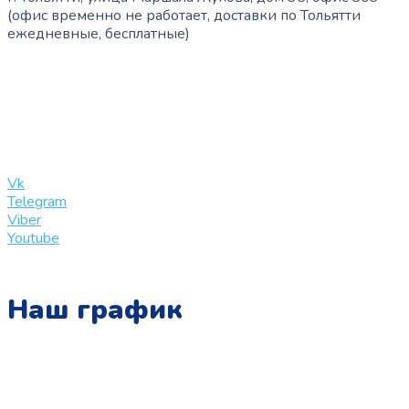
(офис временно не работает, доставки по Тольятти
ежедневные, бесплатные)
+7 (909) 365-40-53
info@slinglife.ru
Vk
Telegram
Viber
Youtube
Наш график
Понедельник:
с 10:00 до 15:00