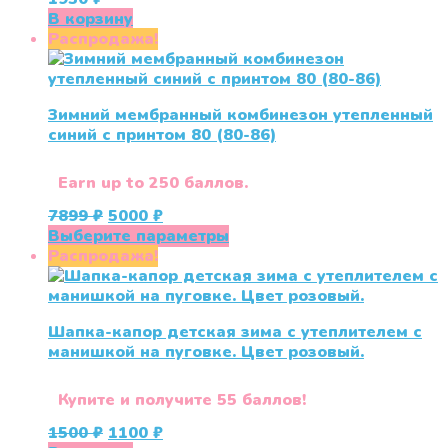
В корзину
Распродажа!
Зимний мембранный комбинезон утепленный
синий с принтом 80 (80-86)
Earn up to 250 баллов.
Первоначальная
Текущая
7899
₽
5000
₽
цена
цена:
Этот
Выберите параметры
составляла
5000 ₽.
товар
Распродажа!
7899 ₽.
имеет
несколько
вариаций.
Шапка-капор детская зима с утеплителем с
Опции
манишкой на пуговке. Цвет розовый.
можно
выбрать
на
Купите и получите 55 баллов!
странице
Первоначальная
Текущая
1500
₽
1100
₽
товара.