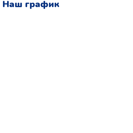
Наш график
Понедельник:
с 10:00 до 15:00
Вторник:
с 13:00 до 19:00
Среда:
с 10:00 до 15:00
Четверг:
с 13:00 до 19:00
Пятница:
с 10:00 до 15:00
Суббота:
с 12:00 до 18:00
Воскресенье:
в офисе выходной