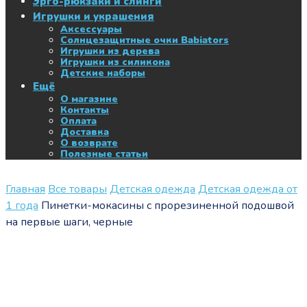
Эрго-рюкзаки и слинги
Игрушки и украшения
Аксессуары
Солнцезащитные очки Babiators
Игрушки из дерева
Игрушки из силикона
Детские наборы
Ещё
О магазине
Контакты
Оплата
Доставка
О возврате
Полезные статьи
Главная
Все товары
Детская одежда
Детская одежда от
1 года
Пинетки-мокасины с прорезиненной подошвой
на первые шаги, черные