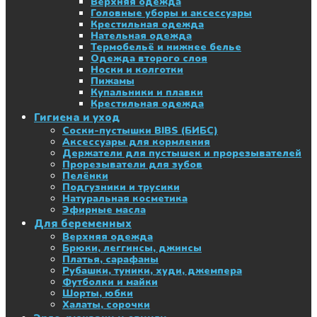
Верхняя одежда
Головные уборы и аксессуары
Крестильная одежда
Нательная одежда
Термобельё и нижнее белье
Одежда второго слоя
Носки и колготки
Пижамы
Купальники и плавки
Крестильная одежда
Гигиена и уход
Соски-пустышки BIBS (БИБС)
Аксессуары для кормления
Держатели для пустышек и прорезывателей
Прорезыватели для зубов
Пелёнки
Подгузники и трусики
Натуральная косметика
Эфирные масла
Для беременных
Верхняя одежда
Брюки, леггинсы, джинсы
Платья, сарафаны
Рубашки, туники, худи, джемпера
Футболки и майки
Шорты, юбки
Халаты, сорочки