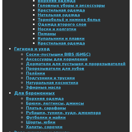
Верхняя одежда
Головные уборы и аксессуары
Крестильная одежда
Нательная одежда
Термобельё и нижнее белье
Одежда второго слоя
Носки и колготки
Пижамы
Купальники и плавки
Крестильная одежда
Гигиена и уход
Соски-пустышки BIBS (БИБС)
Аксессуары для кормления
Держатели для пустышек и прорезывателей
Прорезыватели для зубов
Пелёнки
Подгузники и трусики
Натуральная косметика
Эфирные масла
Для беременных
Верхняя одежда
Брюки, леггинсы, джинсы
Платья, сарафаны
Рубашки, туники, худи, джемпера
Футболки и майки
Шорты, юбки
Халаты, сорочки