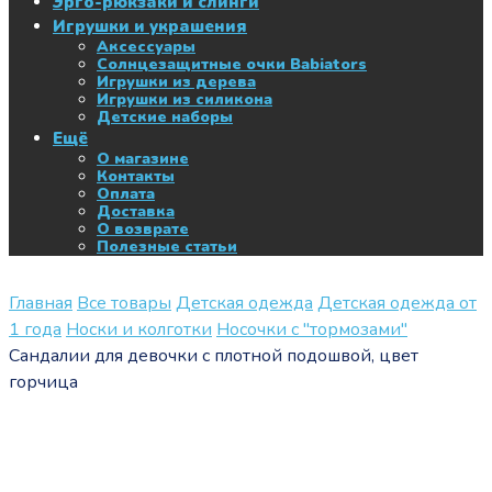
Эрго-рюкзаки и слинги
Игрушки и украшения
Аксессуары
Солнцезащитные очки Babiators
Игрушки из дерева
Игрушки из силикона
Детские наборы
Ещё
О магазине
Контакты
Оплата
Доставка
О возврате
Полезные статьи
Главная
Все товары
Детская одежда
Детская одежда от
1 года
Носки и колготки
Носочки с "тормозами"
Сандалии для девочки с плотной подошвой, цвет
горчица