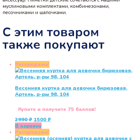
муслиновыми комплектами, комбинезонами,
песочниками и шапочками.
С этим товаром
также покупают
Распродажа!
Весенняя куртка для девочки бирюзовая,
Артель, р-ры 98, 104
Купите и получите 75 баллов!
Первоначальная
Текущая
2990
₽
1500
₽
цена
цена:
В корзину
составляла
1500 ₽.
Распродажа!
2990 ₽.