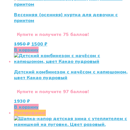
Весенняя (осенняя) куртка для девочки с
принтом
Купите и получите 75 баллов!
Первоначальная
Текущая
1950
₽
1500
₽
цена
цена:
В корзину
составляла
1500 ₽.
1950 ₽.
Детский комбинезон с начёсом с капюшоном,
цвет Какао пудровый
Купите и получите 97 баллов!
1930
₽
В корзину
Распродажа!