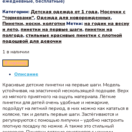
ежедневные, бесплатные)
Категории:
Детская одежда от 1 года
,
Носочки с
"тормозами"
,
Одежда для новорожденных
,
Пинетки, носки, колготки
Метки:
на годик на весну
и лето
,
пинетки на первые шаги
,
пинетки на
полгода
,
стильные красивые пинетки с плотной
подошвой для девочки
1 в наличии
В корзину
Описание
Красивые детские пинетки на первые шаги. Модель
устойчивая, на эластичной нескользящей подошве. Верх
из мягкого приятного на ощупь материала. Лёгкие
пинетки для детей очень удобные и нежаркие,
подойдут на летний период, в них можно как кататься в
коляске, так и делать первые шаги. Застёгиваются и
регулируются с помощью липучки – удобно настроить
плотную посадку по ножке. А также это стильный
аксессуар. Пинетки детские сочетаются с нашими